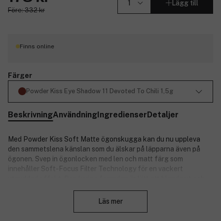
Lägg till
Före: 332 kr
Finns online
Färger
Powder Kiss Eye Shadow 11 Devoted To Chili 1,5g
Beskrivning
Användning
Ingredienser
Detaljer
Med Powder Kiss Soft Matte ögonskugga kan du nu uppleva
den sammetslena känslan som du älskar på läpparna även på
ögonen. Svep in ögonlocken med len och matt färg som
innehåller Soft-Focus Filter Technology för en vackert
utsuddad effekt. Den lyxiga formulan är lätt att blanda ut och
Stäng
glider lätt på ögonlocken till en fin finish. Innehåller en exklusiv
Cream Matrix-formel som ger en otroligt krämig och mjuk
Läs mer
känsla. Nästa generations matta formel är redan är och finns nu i
fint tonade nyanser för ögonen.