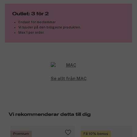
Produktnummer:
3204765
Outlet: 3 för 2
Endast för medlemmar
Vi bjuder på den billigaste produkten.
Max 1 per order.
Se allt från MAC
Vi rekommenderar detta till dig
Premium
Få 10% bonus