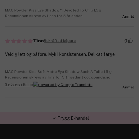
MAC Powder Kiss Eye Shadow 11 Devoted To Chili 1,5g
Recensionen skrevs av Lena för 5 år sedan
Anmäl
0
Bekräftad köpare
Tina
Veldig lett og påføre. Myk i konsistensen. Delikat farge
MAC Powder Kiss Soft Matte Eye Shadow Such A Tulle 1,5 g
Recensionen skrevs av Tina för 5 år sedan | cocopanda.no
Se översättning
Anmäl
✓ Trygg E-handel