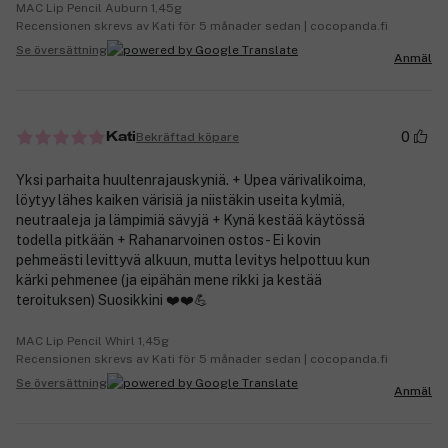
MAC Lip Pencil Auburn 1,45g
Recensionen skrevs av Kati för 5 månader sedan | cocopanda.fi
Se översättning
Anmäl
0
Bekräftad köpare
Kati
Yksi parhaita huultenrajauskyniä. + Upea värivalikoima,
löytyy lähes kaiken värisiä ja niistäkin useita kylmiä,
neutraaleja ja lämpimiä sävyjä + Kynä kestää käytössä
todella pitkään + Rahanarvoinen ostos - Ei kovin
pehmeästi levittyvä alkuun, mutta levitys helpottuu kun
kärki pehmenee (ja eipähän mene rikki ja kestää
teroituksen) Suosikkini ❤️❤️💪
MAC Lip Pencil Whirl 1,45g
Recensionen skrevs av Kati för 5 månader sedan | cocopanda.fi
Se översättning
Anmäl