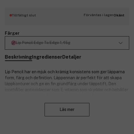
Förväntas i lager
Tillfälligt slut
Okänt
Färger
Lip Pencil Edge To Edge 1,45g
Beskrivning
Ingredienser
Detaljer
Lip Pencil har en mjuk och krämig konsistens som ger läpparna
form, färg och definition. Läppennan är perfekt för att skapa
läppkonturer och ge en fin grundfärg under läppstift. Den
innehåller antioxidanter som E-vitamin som skyddar och behåller
läppennans intensiva färg. Samtidigt har den fuktgivande
Stäng
ingredienser som ger dig mjuka, fuktiga och fina läppar.
Läs mer
Produktnummer:
3204270