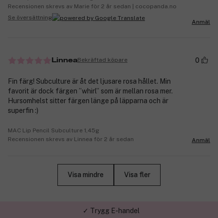
Recensionen skrevs av Marie för 2 år sedan | cocopanda.no
Se översättning
Anmäl
0
Bekräftad köpare
Linnea
Fin färg! Subculture är åt det ljusare rosa hållet. Min
favorit är dock färgen ”whirl” som är mellan rosa mer.
Hursomhelst sitter färgen länge på läpparna och är
superfin :)
MAC Lip Pencil Subculture 1,45g
Recensionen skrevs av Linnea för 2 år sedan
Anmäl
Visa mindre
Visa fler
✓ Trygg E-handel