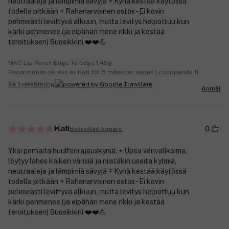
neutraaleja ja lämpimiä sävyjä + Kynä kestää käytössä
todella pitkään + Rahanarvoinen ostos - Ei kovin
pehmeästi levittyvä alkuun, mutta levitys helpottuu kun
kärki pehmenee (ja eipähän mene rikki ja kestää
teroituksen) Suosikkini ❤️❤️💪
MAC Lip Pencil Edge To Edge 1,45g
Recensionen skrevs av Kati för 5 månader sedan | cocopanda.fi
Se översättning
Anmäl
0
Bekräftad köpare
Kati
Yksi parhaita huultenrajauskyniä. + Upea värivalikoima,
löytyy lähes kaiken värisiä ja niistäkin useita kylmiä,
neutraaleja ja lämpimiä sävyjä + Kynä kestää käytössä
todella pitkään + Rahanarvoinen ostos - Ei kovin
pehmeästi levittyvä alkuun, mutta levitys helpottuu kun
kärki pehmenee (ja eipähän mene rikki ja kestää
teroituksen) Suosikkini ❤️❤️💪