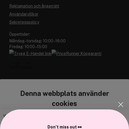
Reklamation och ångerrätt
Användarvillkor
Sekretesspolicy
Öppettider:
Måndag–torsdag: 10:00–16:00
Fredag: 10:00–15:00
Denna webbplats använder
Cocopanda.se
cookies
Om oss
Bli medlem
Vi använder enhetsidentifierare för att anpassa innehållet och
annonserna till användarna, tillhandahålla funktioner för sociala medier
Samarbeta med oss
Don’t miss out 👀