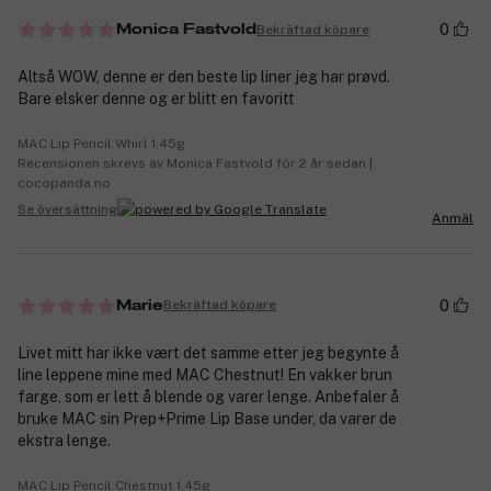
0
Bekräftad köpare
Monica Fastvold
Altså WOW, denne er den beste lip liner jeg har prøvd.
Bare elsker denne og er blitt en favoritt
MAC Lip Pencil Whirl 1,45g
Recensionen skrevs av Monica Fastvold för 2 år sedan |
cocopanda.no
Se översättning
Anmäl
0
Bekräftad köpare
Marie
Livet mitt har ikke vært det samme etter jeg begynte å
line leppene mine med MAC Chestnut! En vakker brun
farge, som er lett å blende og varer lenge. Anbefaler å
bruke MAC sin Prep+Prime Lip Base under, da varer de
ekstra lenge.
MAC Lip Pencil Chestnut 1,45g