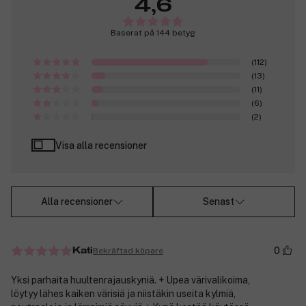
4,6
Baserat på 144 betyg
(112)
(13)
(11)
(6)
(2)
Visa alla recensioner
Alla recensioner
Senast
0
Bekräftad köpare
Kati
Yksi parhaita huultenrajauskyniä. + Upea värivalikoima,
löytyy lähes kaiken värisiä ja niistäkin useita kylmiä,