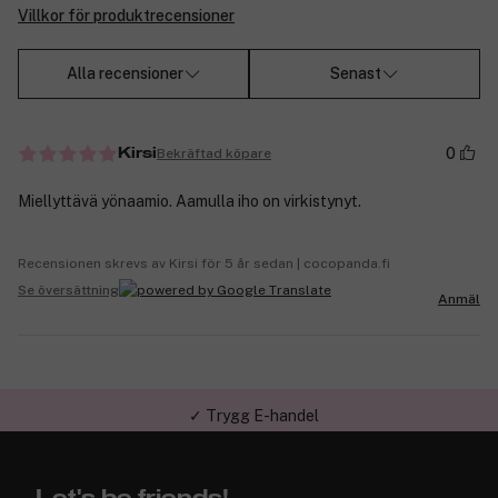
Villkor för produktrecensioner
Alla recensioner
Senast
0
Bekräftad köpare
Kirsi
Miellyttävä yönaamio. Aamulla iho on virkistynyt.
Recensionen skrevs av Kirsi för 5 år sedan | cocopanda.fi
Se översättning
Anmäl
✓ Trygg E-handel