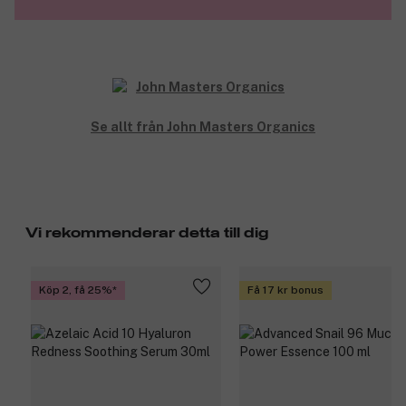
På morgonen känns huden fastare och mjukare.
Vid användning över tid blir huden fastare.
Med tiden minimeras rynkor och fina linjer.
Mer än 70 procent ekologiska ingredienser.
Produktnummer:
3194491
Se allt från John Masters Organics
Vi rekommenderar detta till dig
Köp 2, få 25%
Få 17 kr bonus