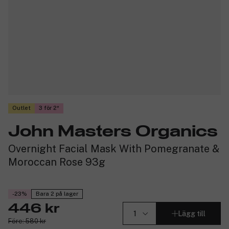
Outlet
3 för 2
John Masters Organics
Overnight Facial Mask With Pomegranate &
Moroccan Rose 93g
-23%
Bara 2 på lager
446 kr
Lägg till
Före: 580 kr