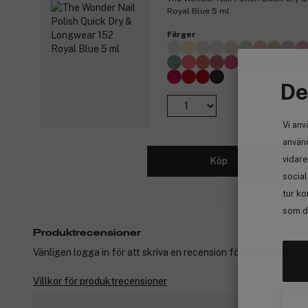
Royal Blue 5 ml
Färger
De
Vi anv
använd
vidare
Köp
socia
tur ko
som de
Produktrecensioner
Vänligen logga in för att skriva en recension för produkter som
Villkor för produktrecensioner