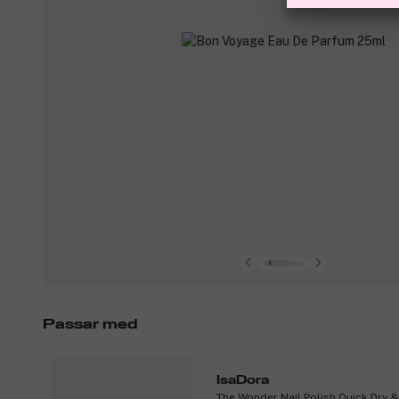
Passar med
IsaDora
The Wonder Nail Polish Quick Dry 