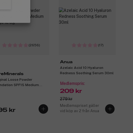
 10% bonus
(2656)
(17)
Anua
Azelaic Acid 10 Hyaluron
Redness Soothing Serum 30ml
reMinerals
ginal Loose Powder
Medlemspris:
ndation SPF15 Medium
ge 12 8g
209 kr
279 kr
Medlemspriset gäller
95 kr
vid köp av 2 från Anua