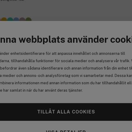
nna webbplats använder cook
89 kr
änder enhetsidentifierare för att anpassa innehållet och annonserna till
arna, tillhandahålla funktioner för sociala medier och analysera vår trafik. 
befordrar även sådana identifierare och annan information från din enhet ti
la medier och annons- och analysföretag som vi samarbetar med. Dessa kan 
mbinera informationen med annan information som du har tillhandahållit el
 har samlat in när du har använt deras tjänster.
 du har köpt.
Vi rekommenderar detta till di
TILLÅT ALLA COOKIES
Få 10% bonus
Pr