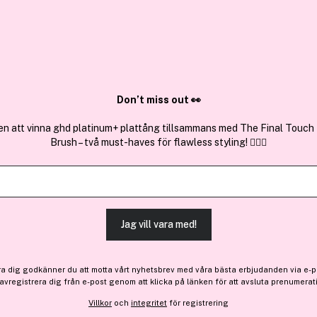
✓ Över 1,5 mil
ktura
✓ Trygg E-handel
Sök bland 25.242 produkter..
Don’t miss out 👀
en att vinna ghd platinum+ plattång tillsammans med The Final Touch
Brush – två must-haves för flawless styling! 💇‍♀️✨
Miss Kay
Bon Voyage Eau De Parfum
(4)
Läs produktrecensioner (
Jag vill vara med!
83 kr
Före: 119 kr
ra dig godkänner du att motta vårt nyhetsbrev med våra bästa erbjudanden via e-p
Slut i lager
 avregistrera dig från e-post genom att klicka på länken för att avsluta prenumerat
Villkor
och
integritet
för registrering
Slut i lager