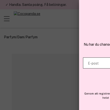
✓ Handla. Samla poäng. Få belöningar.
✓ Betala med fa
Parfym
/
Dam
/
Parfym
Nu har du chans
E-post
Genom att registre
helst