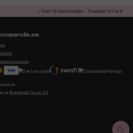
✓ Över 1,5 miljon kunder – Trustpilot 4,7 av 5
copanda.se
oss
medlem
arbeta med oss
el av
Brandsdal Group AS