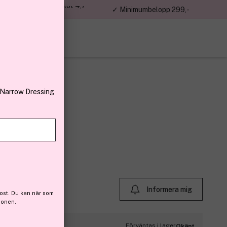
jon kunder – Trustpilot 4,7
✓ Minimumbelopp 299,-
av 5
 Narrow Dressing
 25ml
0)
Informera mig
ost. Du kan när som
ionen.
Förväntas i lager
Okänt