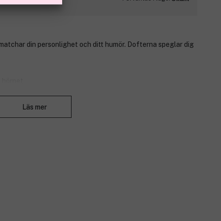
atchar din personlighet och ditt humör. Dofterna speglar dig
t hörnet
Stäng
lon, iris, mysk och ambra
Läs mer
ka? Check! Pass? Check! Kamera? Check! Världen väntar.
er Italiens kullar, ta en selfie med drottningen. Denna fylliga
rerad och vidga dina vyer. Livet väntar på dig där ute!