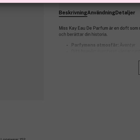
Beskrivning
Användning
Detaljer
Miss Kay Eau De Parfum är en doft som m
och berättar din historia.
Parfymens atmosfär:
Äventyr
Ditt humör:
äventyret väntar run
Doft:
Fyllig och sensuell
Doftnoter:
körsbär, mandarin, hal
Historien bakom doften:
Resväs
Förälska dig i Frankrike, vandra öv
och lätt fruktiga doft är
den perfekta reskamraten. Bli inspi
Produktnummer:
3194269
& Longwear 152