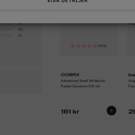
VISA DETALJER
Få
(1)
(1)
(1)
(0)
(1)
(1133)
COSRX
ba
Advanced Snail 96 Mucin
Ori
Power Essence 100 ml
Fou
Bei
161 kr
2