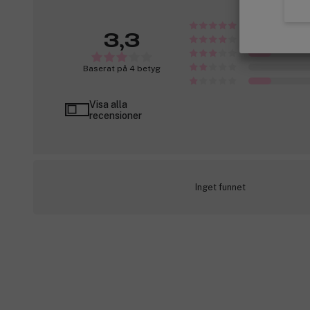
3,3
Baserat på 4 betyg
Visa alla
recensioner
Inget funnet