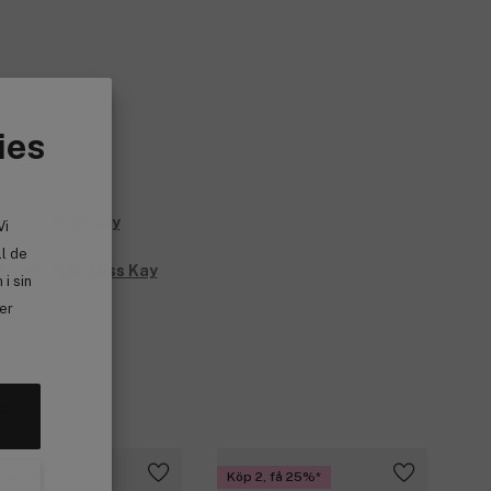
ies
Vi
ll de
Se allt från Miss Kay
i sin
ler
g
emium
Köp 2, få 25%