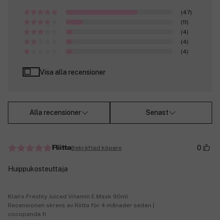
(47)
(11)
(4)
(4)
(4)
Visa alla recensioner
Alla recensioner
Senast
0
Bekräftad köpare
Riitta
Huippukosteuttaja
Klairs Freshly Juiced Vitamin E Mask 90ml
Recensionen skrevs av Riitta för 4 månader sedan |
cocopanda.fi