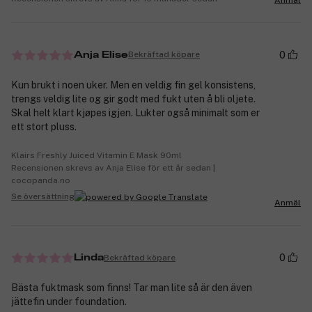
0
Bekräftad köpare
Anja Elise
Kun brukt i noen uker. Men en veldig fin gel konsistens,
trengs veldig lite og gir godt med fukt uten å bli oljete.
Skal helt klart kjøpes igjen. Lukter også minimalt som er
ett stort pluss.
Klairs Freshly Juiced Vitamin E Mask 90ml
Recensionen skrevs av Anja Elise för ett år sedan |
cocopanda.no
Se översättning
Anmäl
0
Bekräftad köpare
Linda
Bästa fuktmask som finns! Tar man lite så är den även
jättefin under foundation.