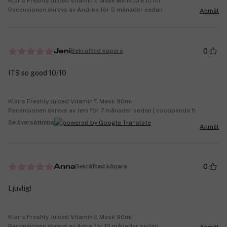
Klairs Freshly Juiced Vitamin E Mask Miniature 15 ml
Recensionen skrevs av Andrea för 5 månader sedan
Anmäl
0
Bekräftad köpare
Jeni
ITS so good 10/10
Klairs Freshly Juiced Vitamin E Mask 90ml
Recensionen skrevs av Jeni för 7 månader sedan | cocopanda.fi
Se översättning
Anmäl
0
Bekräftad köpare
Anna
Ljuvlig!
Klairs Freshly Juiced Vitamin E Mask 90ml
Recensionen skrevs av Anna för 10 månader sedan
Anmäl