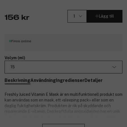
Lägg till
156 kr
Finns online
Volym (ml)
15
Beskrivning
Användning
Ingredienser
Detaljer
Freshly Juiced Vitamin E Mask är en multifunktionell produkt som
kan användas som en mask, ett «sleeping pack» eller som en
daglig fuktighetskräm. Produkten är rik på skyddande och
reparerande E-vitamin. Den kraftfulla antioxidanten har en unik
förmåga att skydda huden mot skadliga fria radikaler och UV-
Stäng
strålar, vilket förhindrar att huden åldras. Vitaminen har också