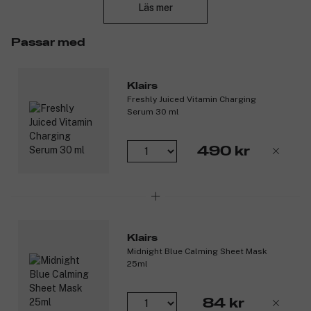
mjukgörande och antiinflammatoriska egenskap. Masken
Läs mer
innehåller också talgreducerande niacinamid –perfekt för fet
hud med stora porer. Adenosin hjälper till att öka
Passar med
kollagenproduktionen, vilket stärker huden och reducerar fina
linjer.
Vegansk.
Klairs
Freshly Juiced Vitamin Charging
Produktnummer:
3193876
Serum 30 ml
490 kr
Klairs
Midnight Blue Calming Sheet Mask
25ml
84 kr