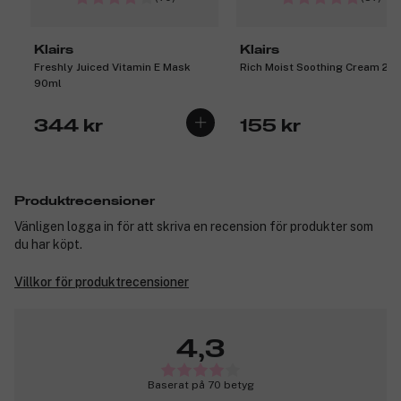
Klairs
Klairs
Freshly Juiced Vitamin E Mask
Rich Moist Soothing Cream 20 
90ml
344 kr
155 kr
Produktrecensioner
Vänligen logga in för att skriva en recension för produkter som
du har köpt.
Villkor för produktrecensioner
4,3
Baserat på 70 betyg