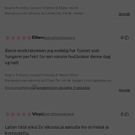
Klairs Freshly Juiced Vitamin E Mask 90ml
Recensionen skrevs av Linda för ett år sedan
Anmäl
0
Bekräftad köpare
Ellen
Beste ansiktskremen jeg endelig har funnet som
fungerer perfekt for min voksne hud,bruker denne dag
og natt
Klairs Freshly Juiced Vitamin E Mask 90ml
Recensionen skrevs av Ellen för ett år sedan | cocopanda.no
Se översättning
Anmäl
0
Bekräftad köpare
Virpi
Laitan tätä yöksi 2x viikossa ja aamulla iho on heleä ja
kosteutettu.