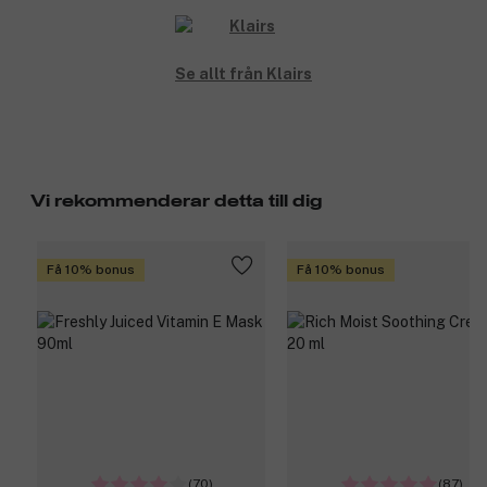
Se allt från Klairs
Vi rekommenderar detta till dig
Få 10% bonus
Få 10% bonus
(70)
(87)