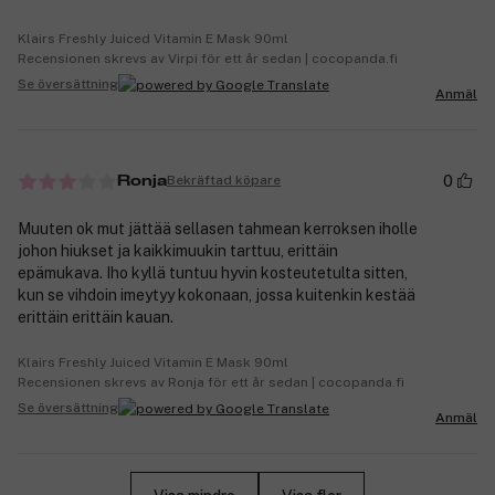
Klairs Freshly Juiced Vitamin E Mask 90ml
Recensionen skrevs av Virpi för ett år sedan | cocopanda.fi
Se översättning
Anmäl
0
Bekräftad köpare
Ronja
Muuten ok mut jättää sellasen tahmean kerroksen iholle
johon hiukset ja kaikkimuukin tarttuu, erittäin
epämukava. Iho kyllä tuntuu hyvin kosteutetulta sitten,
kun se vihdoin imeytyy kokonaan, jossa kuitenkin kestää
erittäin erittäin kauan.
Klairs Freshly Juiced Vitamin E Mask 90ml
Recensionen skrevs av Ronja för ett år sedan | cocopanda.fi
Se översättning
Anmäl