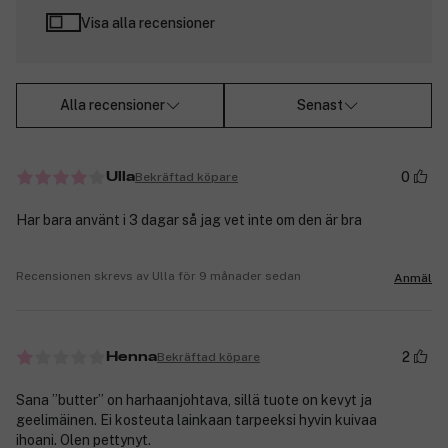
Visa alla recensioner
Alla recensioner
Senast
0
Bekräftad köpare
Ulla
Har bara använt i 3 dagar så jag vet inte om den är bra
Recensionen skrevs av Ulla för 9 månader sedan
Anmäl
2
Bekräftad köpare
Henna
Sana ”butter” on harhaanjohtava, sillä tuote on kevyt ja
geelimäinen. Ei kosteuta lainkaan tarpeeksi hyvin kuivaa
ihoani. Olen pettynyt.