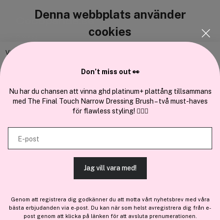
Denna webbplats använder
Cocopanda.se
cookies
Om oss
Bli medlem
Vi använder enhetsidentifierare för att anpassa innehållet och
annonserna till användarna, tillhandahålla funktioner för sociala medier
Samarbeta med oss
Don’t miss out 👀
och analysera vår trafik. Vi vidarebefordrar även sådana identifierare
och annan information från din enhet till de sociala medier och annons-
Nu har du chansen att vinna ghd platinum+ plattång tillsammans
med The Final Touch Narrow Dressing Brush – två must-haves
och analysföretag som vi samarbetar med. Dessa kan i sin tur
för flawless styling! 💇‍♀️✨
kombinera informationen med annan information som du har
En del av
Brandsdal Group AS
tillhandahållit eller som de har samlat in när du har använt deras
E-post
tjänster.
För personlig vägledning om professionella hårprodukter, klicka
här
.
Jag vill vara med!
TILLÅT ALLA COOKIES
Genom att registrera dig godkänner du att motta vårt nyhetsbrev med våra
bästa erbjudanden via e-post. Du kan när som helst avregistrera dig från e-
VISA DETALJER
post genom att klicka på länken för att avsluta prenumerationen.