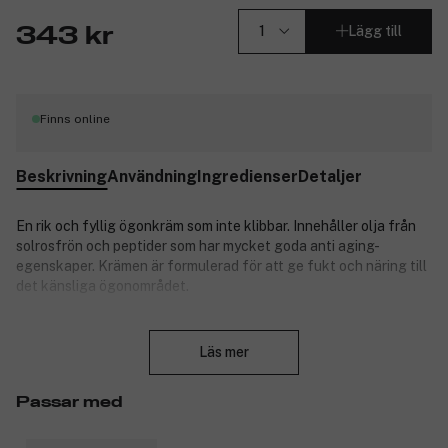
Lägg till
343 kr
Finns online
Beskrivning
Användning
Ingredienser
Detaljer
En rik och fyllig ögonkräm som inte klibbar. Innehåller olja från
solrosfrön och peptider som har mycket goda anti aging-
egenskaper. Krämen är formulerad för att ge fukt och näring till
det känsliga ögonområdet.
Vegansk.
Stäng
Läs mer
Produktnummer:
3147577
Passar med