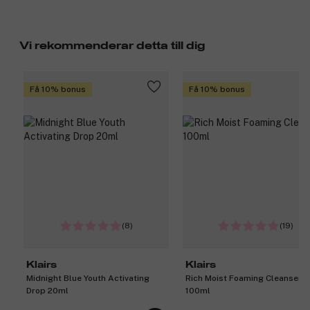
Vi rekommenderar detta till dig
Få 10% bonus
Få 10% bonus
(8)
(19)
Klairs
Klairs
Midnight Blue Youth Activating
Rich Moist Foaming Cleanser
Drop 20ml
100ml