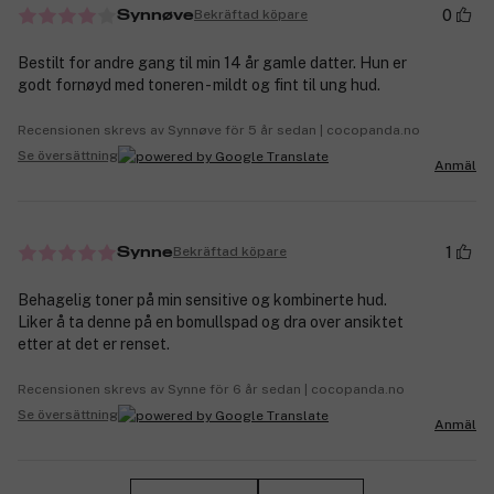
0
Bekräftad köpare
Synnøve
Bestilt for andre gang til min 14 år gamle datter. Hun er
godt fornøyd med toneren - mildt og fint til ung hud.
Recensionen skrevs av Synnøve för 5 år sedan | cocopanda.no
Se översättning
Anmäl
1
Bekräftad köpare
Synne
Behagelig toner på min sensitive og kombinerte hud.
Liker å ta denne på en bomullspad og dra over ansiktet
etter at det er renset.
Recensionen skrevs av Synne för 6 år sedan | cocopanda.no
Se översättning
Anmäl