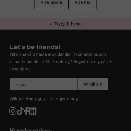
Visa mindre
Visa fler
✓ Trygg E-handel
Let's be friends!
Vill du ha våra bästa erbjudanden, skönhetstips och
inspirationer direkt till din inkorg? Registrera dig på vårt
nyhetsbrev!
Anmäl dig
E-post
Villkor
och
integritet
för registrering
Kundservice