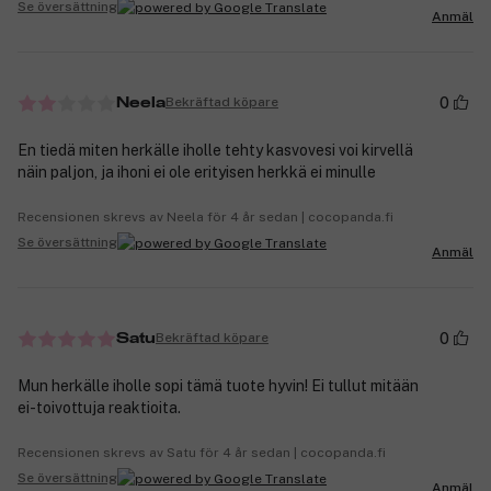
Se översättning
Anmäl
0
Bekräftad köpare
Neela
En tiedä miten herkälle iholle tehty kasvovesi voi kirvellä
näin paljon, ja ihoni ei ole erityisen herkkä ei minulle
Recensionen skrevs av Neela för 4 år sedan | cocopanda.fi
Se översättning
Anmäl
0
Bekräftad köpare
Satu
Mun herkälle iholle sopi tämä tuote hyvin! Ei tullut mitään
ei-toivottuja reaktioita.
Recensionen skrevs av Satu för 4 år sedan | cocopanda.fi
Se översättning
Anmäl