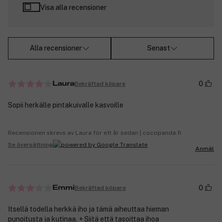
Visa alla recensioner
Alla recensioner
Senast
0
Bekräftad köpare
Laura
Sopii herkälle pintakuivalle kasvoille
Recensionen skrevs av Laura för ett år sedan | cocopanda.fi
Se översättning
Anmäl
0
Bekräftad köpare
Emmi
Itsellä todella herkkä iho ja tämä aiheuttaa hieman
punoitusta ja kutinaa. + Siitä että tasoittaa ihoa