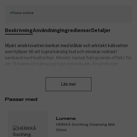
Finns online
Beskrivning
Användning
Ingredienser
Detaljer
Mjukt ansiktsvatten berikat med blåbär och arktiskt källvatten
som hjälper till att lugna känslig hud och minskar rodnad i
samband med hudtorrhet. Kliniskt testad fuktgivande effekt för
att få huden att känna sig lugn och bekväm.
Används som
avslutning på rengöringsrutinen.
Parfymfri och utvecklad i
Stäng
samarbete med Allergi-, hud- och astmaförbundet i Finland.
Lämplig för känslig hud. 100 % vegansk.
Läs mer
Produktnummer:
3147108
Passar med
Lumene
HERKKÄ Soothing Cleansing Milk
150ml