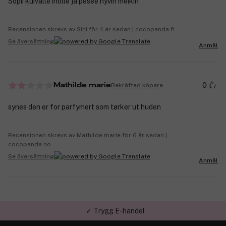
Sopii kuivalle iholle ja pesee hyvin meikin
Recensionen skrevs av Sini för 4 år sedan | cocopanda.fi
Se översättning
Anmäl
0
Bekräftad köpare
Mathilde marie
synes den er for parfymert som tørker ut huden
Recensionen skrevs av Mathilde marie för 6 år sedan |
cocopanda.no
Se översättning
Anmäl
✓ Trygg E-handel