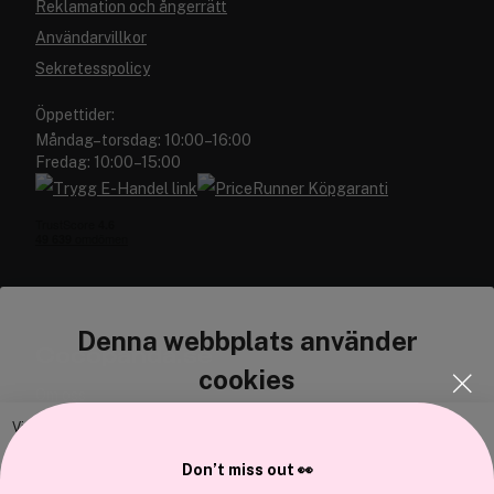
Reklamation och ångerrätt
Användarvillkor
Sekretesspolicy
Öppettider:
Måndag–torsdag: 10:00–16:00
Fredag: 10:00–15:00
Denna webbplats använder
Cocopanda.se
cookies
Om oss
Bli medlem
Vi använder enhetsidentifierare för att anpassa innehållet och
annonserna till användarna, tillhandahålla funktioner för sociala medier
Samarbeta med oss
Don’t miss out 👀
och analysera vår trafik. Vi vidarebefordrar även sådana identifierare