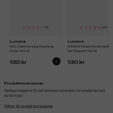
(11)
(25)
Lumene
Lumene
HELLÄ Moisturizing Cleansing
PUHDAS Deeply Purifying Mice
Cream 150 ml
Gel Cleanser 150 ml
130 kr
130 kr
Produktrecensioner
Vänligen logga in för att skriva en recension för produkter som
du har köpt.
Villkor för produktrecensioner