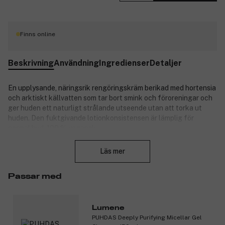
Finns online
Beskrivning
Användning
Ingredienser
Detaljer
En upplysande, näringsrik rengöringskräm berikad med hortensia
och arktiskt källvatten som tar bort smink och föroreningar och
ger huden ett naturligt strålande utseende utan att torka ut
huden. Den fuktgivande lotionkonsistensen är lämplig för
normal hud. 100 % vegansk.
Stäng
Produktnummer:
3147103
Läs mer
Passar med
Lumene
PUHDAS Deeply Purifying Micellar Gel