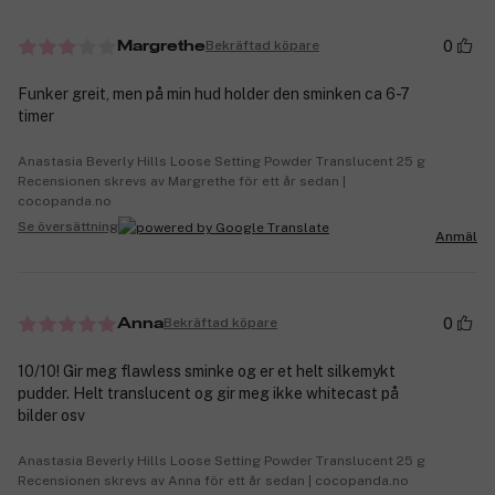
0
Bekräftad köpare
Margrethe
Funker greit, men på min hud holder den sminken ca 6-7
timer
Anastasia Beverly Hills Loose Setting Powder Translucent 25 g
Recensionen skrevs av Margrethe för ett år sedan |
cocopanda.no
Se översättning
Anmäl
0
Bekräftad köpare
Anna
10/10! Gir meg flawless sminke og er et helt silkemykt
pudder. Helt translucent og gir meg ikke whitecast på
bilder osv
Anastasia Beverly Hills Loose Setting Powder Translucent 25 g
Recensionen skrevs av Anna för ett år sedan | cocopanda.no