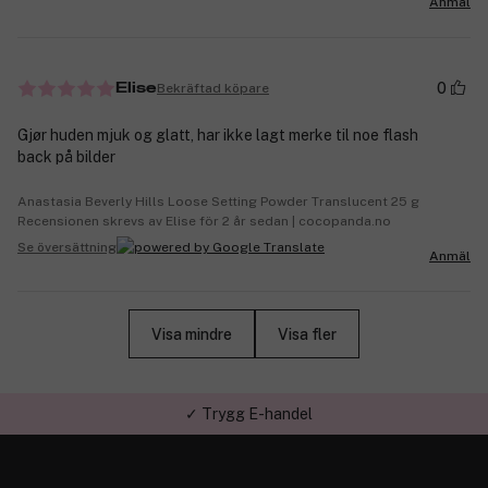
Anmäl
0
Bekräftad köpare
Elise
Gjør huden mjuk og glatt, har ikke lagt merke til noe flash
back på bilder
Anastasia Beverly Hills Loose Setting Powder Translucent 25 g
Recensionen skrevs av Elise för 2 år sedan | cocopanda.no
Se översättning
Anmäl
Visa mindre
Visa fler
✓ Trygg E-handel