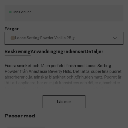
Finns online
Färger
Loose Setting Powder Vanilla 25 g
Beskrivning
Användning
Ingredienser
Detaljer
Fixera sminket och få en perfekt finish med Loose Setting
Powder från Anastasia Beverly Hills. Det lätta, superfina pudret
absorberar olja, minskar blankhet och gör huden matt. Pudret är
lätt att applicera, har en mjuk konsistens och döljer ojämnheter
för en sömlös, felfri finish. Lätt löspuder som är enkelt att
Stäng
applicera, fixerar sminket samt döljer porer, fina linjer och andra
ojämnheter.
Läs mer
Fri från gluten och olja.
Passar med
Kliniskt och dermatologiskt testad. Icke-komedogen.