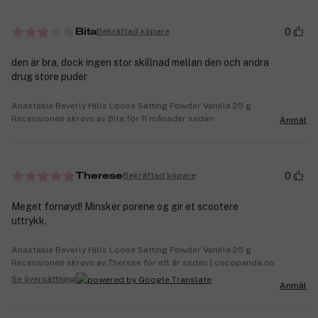
0
Bekräftad köpare
Bita
den är bra, dock ingen stor skillnad mellan den och andra
drug store puder
Anastasia Beverly Hills Loose Setting Powder Vanilla 25 g
Recensionen skrevs av Bita för 11 månader sedan
Anmäl
0
Bekräftad köpare
Therese
Meget fornøyd! Minsker porene og gir et scootere
uttrykk.
Anastasia Beverly Hills Loose Setting Powder Vanilla 25 g
Recensionen skrevs av Therese för ett år sedan | cocopanda.no
Se översättning
Anmäl