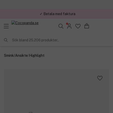
✓ Betala med faktura
✓ Trygg E-handel
Sök bland 25.206 produkter..
Smink
/
Ansikte
/
Highlight