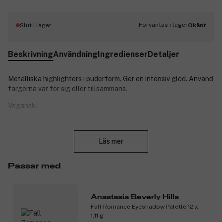
Förväntas i lager
Slut i lager
Okänt
Beskrivning
Användning
Ingredienser
Detaljer
Metalliska highlighters i puderform. Ger en intensiv glöd. Använd
färgerna var för sig eller tillsammans.
Vegansk.
Produktnummer:
3145705
Stäng
Läs mer
Passar med
Anastasia Beverly Hills
Fall Romance Eyeshadow Palette 12 x
1,11 g