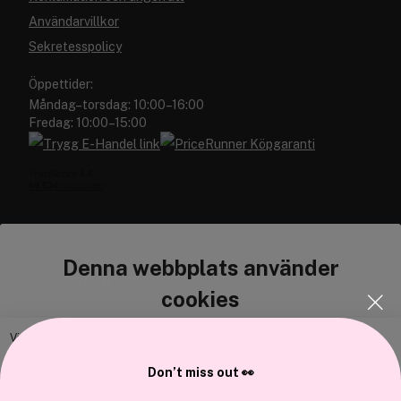
Användarvillkor
Sekretesspolicy
Öppettider:
Måndag–torsdag: 10:00–16:00
Fredag: 10:00–15:00
Denna webbplats använder
Cocopanda.se
cookies
Om oss
Bli medlem
Vi använder enhetsidentifierare för att anpassa innehållet och
annonserna till användarna, tillhandahålla funktioner för sociala medier
Samarbeta med oss
Don’t miss out 👀
och analysera vår trafik. Vi vidarebefordrar även sådana identifierare