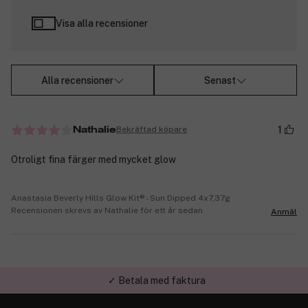
Visa alla recensioner
Alla recensioner
Senast
1
Bekräftad köpare
Nathalie
Otroligt fina färger med mycket glow
Anastasia Beverly Hills Glow Kit® - Sun Dipped 4x7,37g
Recensionen skrevs av Nathalie för ett år sedan
Anmäl
✓ Betala med faktura
✓ Trygg E-handel