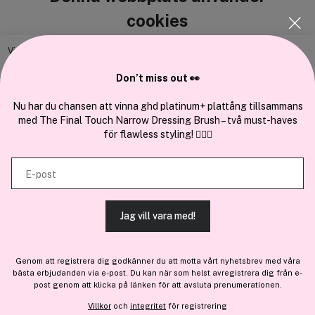
Cocopanda.se
cookies
Om oss
Bli medlem
Vi använder enhetsidentifierare för att anpassa innehållet och
annonserna till användarna, tillhandahålla funktioner för sociala medier
Samarbeta med oss
Don’t miss out 👀
och analysera vår trafik. Vi vidarebefordrar även sådana identifierare
och annan information från din enhet till de sociala medier och annons-
Nu har du chansen att vinna ghd platinum+ plattång tillsammans
med The Final Touch Narrow Dressing Brush – två must-haves
och analysföretag som vi samarbetar med. Dessa kan i sin tur
för flawless styling! 💇‍♀️✨
kombinera informationen med annan information som du har
En del av
Brandsdal Group AS
tillhandahållit eller som de har samlat in när du har använt deras
E-post
tjänster.
För personlig vägledning om professionella hårprodukter, klicka
här
.
Jag vill vara med!
TILLÅT ALLA COOKIES
Genom att registrera dig godkänner du att motta vårt nyhetsbrev med våra
bästa erbjudanden via e-post. Du kan när som helst avregistrera dig från e-
VISA DETALJER
post genom att klicka på länken för att avsluta prenumerationen.
Villkor
och
integritet
för registrering