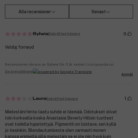
Alla recensioner
Senast
0
Bekräftad köpare
Sylwia
Veldig fornøyd
Recensionen skrevs av Sylwia för 3 år sedan | cocopanda.no
Se översättning
Anmäl
1
Bekräftad köpare
Laura
Mielestäni hinta-laatu suhde ei täsmää. Odotukset olivat
toki korkealla koska Anastasia Beverly Hillsin tuotteet
ovat todella hypetettyjä. Pigmentti on loistava, sen kyllä
jo tiesinkin. Blendautumisesta olen varmasti monen
kanssa erimieltä sillä mielestäni se ei ole niin hyvä kuin