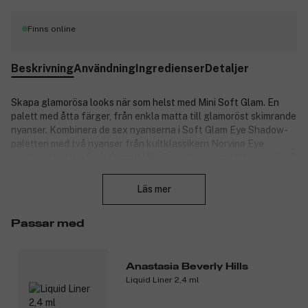
Finns online
Beskrivning
Användning
Ingredienser
Detaljer
Skapa glamorösa looks när som helst med Mini Soft Glam. En
palett med åtta färger, från enkla matta till glamoröst skimrande
nyanser. Kombinera de sex nyanserna i Soft Glam Eye Shadow-
paletten med två nyanser från kultklassikern Norvina Eye
Shadow Palette. Soft Glam II Mini Eye Shadow-paletten är rik på
Stäng
pigment och kan blandas i ett oändligt antal kombinationer, från
en helt naturlig look till en riktig fest.
Läs mer
Produktnummer:
3205828
Passar med
Anastasia Beverly Hills
Liquid Liner 2,4 ml