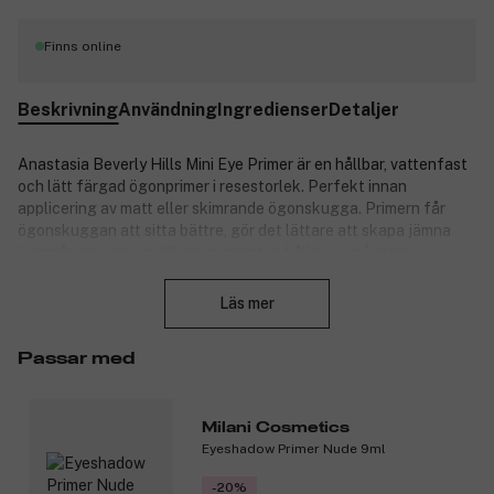
Finns online
Beskrivning
Användning
Ingredienser
Detaljer
Anastasia Beverly Hills Mini Eye Primer är en hållbar, vattenfast
och lätt färgad ögonprimer i resestorlek. Perfekt innan
applicering av matt eller skimrande ögonskugga. Primern får
ögonskuggan att sitta bättre, gör det lättare att skapa jämna
övergångar och ser till att pigmenten håller sig på plats.
Stäng
Ögonskuggornas färger framhävs och blir mer intensiva. Den
praktiska tuben fördelar precis rätt mängd primer.
Läs mer
Fri från gluten, ftalater, olja och alkohol.
Passar med
Kliniskt, dermatologiskt och oftalmologiskt testad. Icke-
komedogen.
Milani Cosmetics
Produkten är vegansk och har inte testats på djur.
Eyeshadow Primer Nude 9ml
Produktnummer:
3145701
-20%