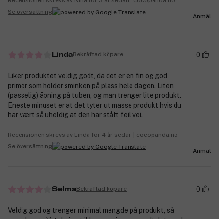
Recensionen skrevs av Nina för 3 år sedan | cocopanda.no
Se översättning
Anmäl
0
Bekräftad köpare
Linda
Liker produktet veldig godt, da det er en fin og god
primer som holder sminken på plass hele dagen. Liten
(passelig) åpning på tuben, og man trenger lite produkt.
Eneste minuset er at det tyter ut masse produkt hvis du
har vært så uheldig at den har stått feil vei.
Recensionen skrevs av Linda för 4 år sedan | cocopanda.no
Se översättning
Anmäl
0
Bekräftad köpare
Selma
Veldig god og trenger minimal mengde på produkt, så