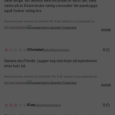
varer lenge. Vet derimot ikke om prisen er verdt det, med
tanke på at å bare bruke vanlig concealer før øyeskygge
også funker veldig bra
Recensionen skrevs av Selma för 4 år sedan | cocopanda.no
Se översättning
Anmäl
0
Bekräftad köpare
Christel
Ganske skuffende. Legger seg som linjer på øyelokkene
etter kort tid.
Recensionen skrevs av Christel för 5 år sedan | cocopanda.no
Se översättning
Anmäl
0
Bekräftad köpare
Eva