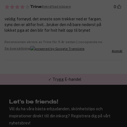
0
Bekräftad köpare
Trine
veldig fornøyd, det eneste som trekker ned er fargen,
syns den er altfor hvit...bruker den nå bare nederst på
lokket pga at den blir for hvit helt opp til brynet
Recensionen skrevs av Trine för 5 år sedan | cocopanda.no
Se översättning
Anmäl
✓ Trygg E-handel
Let's be friends!
Vill du ha våra bästa erbjudanden, skönhetstips och
inspirationer direkt till din inkorg? Registrera dig på vårt
nyhetsbrev!