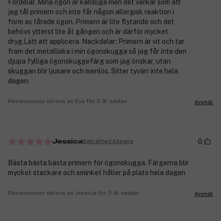
Fördelar. Mina ögon är känsliga men det verkar som att
jag tål primern och inte får någon allergisk reaktion i
form av tårade ögon. Primern är lite flytande och det
behövs ytterst lite åt gången och är därför mycket
dryg.Lätt att applicera. Nackdelar: Primern är vit och tar
fram det metalliska i min ögonskugga så jag får inte den
djupa fylliga ögonskuggefärg som jag önskar, utan
skuggan blir ljusare och menlös. Sitter tyvärr inte hela
dagen.
Recensionen skrevs av Eva för 5 år sedan
Anmäl
0
Bekräftad köpare
Jessica
Bästa bästa bästa primern för ögonskugga. Färgerna blir
mycket stackare och sminket håller på plats hela dagen
Recensionen skrevs av Jessica för 5 år sedan
Anmäl