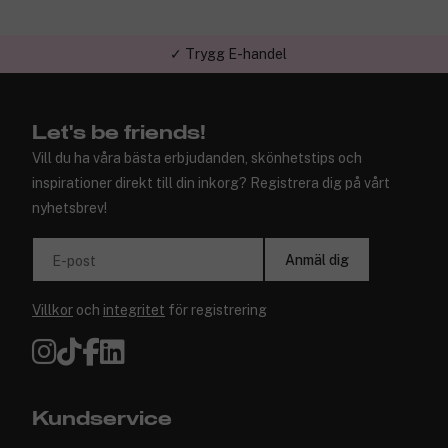
✓ Trygg E-handel
✓ Över 1,5 miljon kunder – Trustpilot 4,7 av 5
Let's be friends!
Vill du ha våra bästa erbjudanden, skönhetstips och
inspirationer direkt till din inkorg? Registrera dig på vårt
nyhetsbrev!
Anmäl dig
E-post
Villkor
och
integritet
för registrering
Kundservice