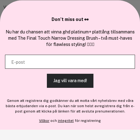
Bli medlem
Vi använder enhetsidentifierare för att anpassa innehållet och
annonserna till användarna, tillhandahålla funktioner för sociala medier
Samarbeta med oss
Don’t miss out 👀
och analysera vår trafik. Vi vidarebefordrar även sådana identifierare
och annan information från din enhet till de sociala medier och annons-
Nu har du chansen att vinna ghd platinum+ plattång tillsammans
med The Final Touch Narrow Dressing Brush – två must-haves
och analysföretag som vi samarbetar med. Dessa kan i sin tur
för flawless styling! 💇‍♀️✨
kombinera informationen med annan information som du har
En del av
Brandsdal Group AS
tillhandahållit eller som de har samlat in när du har använt deras
E-post
tjänster.
För personlig vägledning om professionella hårprodukter, klicka
här
.
Jag vill vara med!
TILLÅT ALLA COOKIES
Genom att registrera dig godkänner du att motta vårt nyhetsbrev med våra
bästa erbjudanden via e-post. Du kan när som helst avregistrera dig från e-
VISA DETALJER
post genom att klicka på länken för att avsluta prenumerationen.
Lägg till
128 kr
Villkor
och
integritet
för registrering