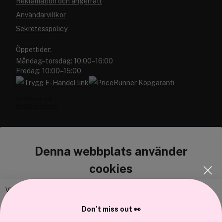
Reklamation och ångerrätt
Användarvillkor
Sekretesspolicy
Öppettider:
Måndag–torsdag: 10:00–16:00
Fredag: 10:00–15:00
Denna webbplats använder
Cocopanda.se
cookies
Om oss
Bli medlem
Vi använder enhetsidentifierare för att anpassa innehållet och
annonserna till användarna, tillhandahålla funktioner för sociala medier
Samarbeta med oss
Don’t miss out 👀
och analysera vår trafik. Vi vidarebefordrar även sådana identifierare