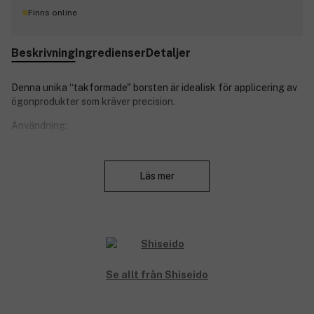
Finns online
Beskrivning
Ingredienser
Detaljer
Denna unika “takformade" borsten är idealisk för applicering av
ögonprodukter som kräver precision.
Användning:
Håll borsten i 90 graders vinkel för att skapa en tunn,
Stäng
precis linje.
Läs mer
Håll i 45 graders vinkel för att skapa en tjockare, djupare
linje. Borsten är perfekt för att applicera längs
fransraden.
Produktnummer:
3119840
Se allt från Shiseido