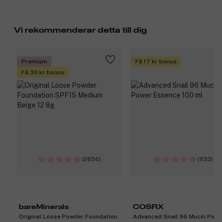
Vi rekommenderar detta till dig
Premium
Få 17 kr bonus
Få 30 kr bonus
(2656)
(1133)
bareMinerals
COSRX
Original Loose Powder Foundation
Advanced Snail 96 Mucin Powe