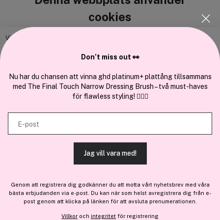
Cocopanda.se
cookies
Om oss
Bli medlem
Vi använder enhetsidentifierare för att anpassa innehållet och
annonserna till användarna, tillhandahålla funktioner för sociala medier
Samarbeta med oss
Don’t miss out 👀
och analysera vår trafik. Vi vidarebefordrar även sådana identifierare
och annan information från din enhet till de sociala medier och annons-
Nu har du chansen att vinna ghd platinum+ plattång tillsammans
med The Final Touch Narrow Dressing Brush – två must-haves
och analysföretag som vi samarbetar med. Dessa kan i sin tur
för flawless styling! 💇‍♀️✨
kombinera informationen med annan information som du har
En del av
Brandsdal Group AS
tillhandahållit eller som de har samlat in när du har använt deras
E-post
tjänster.
För personlig vägledning om professionella hårprodukter, klicka
här
.
Jag vill vara med!
TILLÅT ALLA COOKIES
Medlem -30%
Genom att registrera dig godkänner du att motta vårt nyhetsbrev med våra
Medlemspris:
bästa erbjudanden via e-post. Du kan när som helst avregistrera dig från e-
VISA DETALJER
50 kr
post genom att klicka på länken för att avsluta prenumerationen.
Lägg till
Inte medlem: 72 kr
Villkor
och
integritet
för registrering