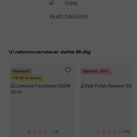
Se allt från Cutex
Vi rekommenderar detta till dig
Premium
Medlem -30%
Få 137 kr bonus
(3)
(45)