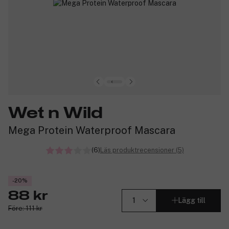
Wet n Wild
Mega Protein Waterproof Mascara
(6)
Läs produktrecensioner (5)
-20%
88 kr
Lägg till
Före: 111 kr