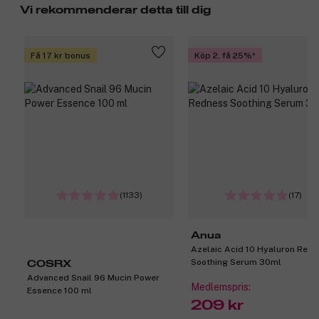
Vi rekommenderar detta till dig
Få 17 kr bonus
Köp 2, få 25%
(1133)
(17)
Anua
Azelaic Acid 10 Hyaluron Red
Soothing Serum 30ml
COSRX
Advanced Snail 96 Mucin Power
Medlemspris:
Essence 100 ml
209 kr