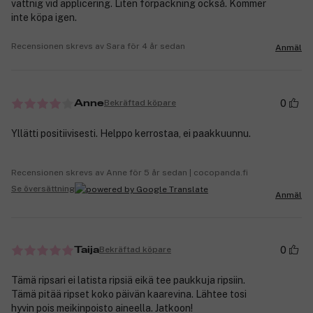
vattnig vid applicering. Liten förpackning också. Kommer
inte köpa igen.
Recensionen skrevs av Sara för 4 år sedan
Anmäl
0
Bekräftad köpare
Anne
Yllätti positiivisesti. Helppo kerrostaa, ei paakkuunnu.
Recensionen skrevs av Anne för 5 år sedan | cocopanda.fi
Se översättning
Anmäl
0
Bekräftad köpare
Taija
Tämä ripsari ei latista ripsiä eikä tee paukkuja ripsiin.
Tämä pitää ripset koko päivän kaarevina. Lähtee tosi
hyvin pois meikinpoisto aineella. Jatkoon!