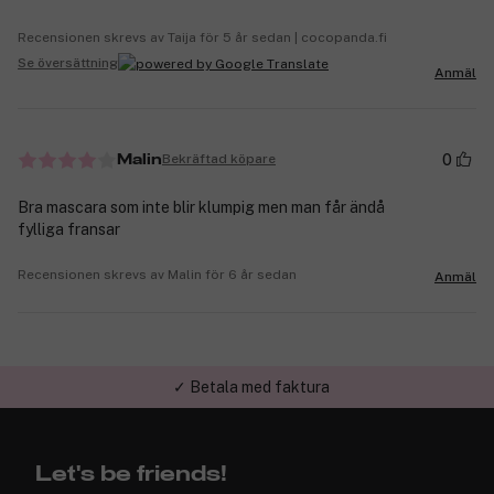
Recensionen skrevs av Taija för 5 år sedan | cocopanda.fi
Se översättning
Anmäl
0
Bekräftad köpare
Malin
Bra mascara som inte blir klumpig men man får ändå
fylliga fransar
Recensionen skrevs av Malin för 6 år sedan
Anmäl
✓ Betala med faktura
Let's be friends!