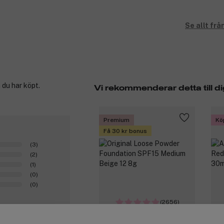
Se allt f
 du har köpt.
Vi rekommenderar detta till di
Premium
Kö
Få 30 kr bonus
(3)
(2)
(1)
(0)
(0)
(2656)