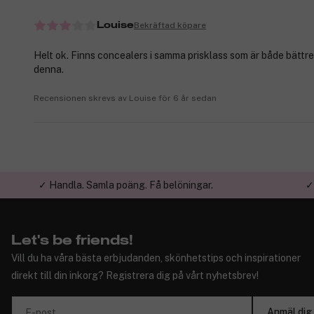
Bekräftad köpare
Louise
Helt ok. Finns concealers i samma prisklass som är både bättr
denna.
Recensionen skrevs av Louise för 6 år sedan
✓ Handla. Samla poäng. Få belöningar.
✓
Let's be friends!
Vill du ha våra bästa erbjudanden, skönhetstips och inspirationer
direkt till din inkorg? Registrera dig på vårt nyhetsbrev!
Anmäl dig
E-post