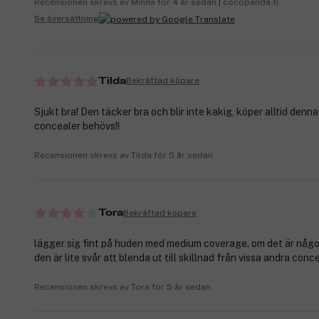
Recensionen skrevs av Minna för 4 år sedan | cocopanda.fi
Se översättning
Bekräftad köpare
Tilda
Sjukt bra! Den täcker bra och blir inte kakig, köper alltid denna
concealer behövs!!
Recensionen skrevs av Tilda för 5 år sedan
Bekräftad köpare
Tora
lägger sig fint på huden med medium coverage. om det är något
den är lite svår att blenda ut till skillnad från vissa andra conc
Recensionen skrevs av Tora för 5 år sedan