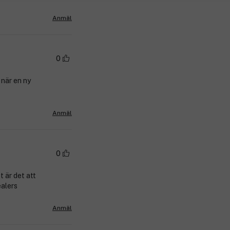
Anmäl
0
 när en ny
Anmäl
0
 är det att
ealers
Anmäl