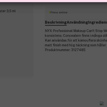
Finns online
Beskrivning
Användning
Ingredien
NYX Professional Makeup Can't Stop Won
konsistens. Concealern finns i många ol
Kan användas för att kamouflera skönhets
matt finish med hög täckning som håller u
Produktnummer:
3127485