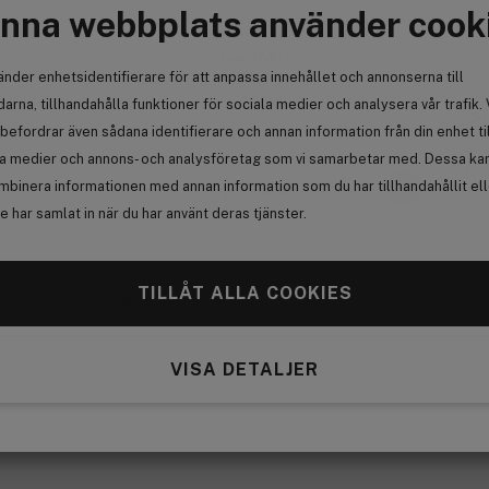
nna webbplats använder cook
An
Aze
Red
bareMinerals
änder enhetsidentifierare för att anpassa innehållet och annonserna till
Original Loose Powder
Med
Foundation SPF15 Medium
arna, tillhandahålla funktioner för sociala medier och analysera vår trafik. 
Beige 12 8g
2
befordrar även sådana identifierare och annan information från din enhet ti
279
0
la medier och annons- och analysföretag som vi samarbetar med. Dessa kan 
Med
mbinera informationen med annan information som du har tillhandahållit el
295 kr
vid
 har samlat in när du har använt deras tjänster.
TILLÅT ALLA COOKIES
Anmäl
VISA DETALJER
0