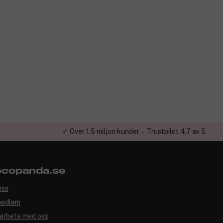
✓ Över 1,5 miljon kunder – Trustpilot 4,7 av 5
copanda.se
oss
medlem
arbeta med oss