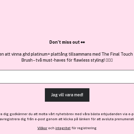
✓ Över 1,5 mil
ktura
✓ Trygg E-handel
Sök bland 25.208 produkter..
Don’t miss out 👀
en att vinna ghd platinum+ plattång tillsammans med The Final Touch
Brush – två must-haves för flawless styling! 💇‍♀️✨
Få 13 kr bonus
NYX PROFES
Can't Stop Won't Stop Cont
(6)
Läs produktrecensioner (
Jag vill vara med!
ra dig godkänner du att motta vårt nyhetsbrev med våra bästa erbjudanden via e-p
 avregistrera dig från e-post genom att klicka på länken för att avsluta prenumerat
Bara 1 på lager
128 kr
Villkor
och
integritet
för registrering