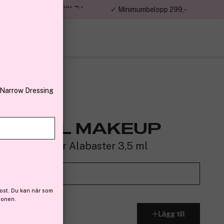
jon kunder – Trustpilot 4,7
✓ Minimumbelopp 299,-
av 5
 Narrow Dressing
SIONAL MAKEUP
our Concealer Alabaster 3,5 ml
5)
Prova det på
ost. Du kan när som
ionen.
Lägg till