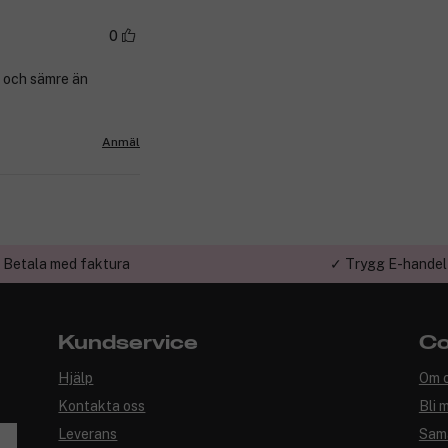
0
e och sämre än
Anmäl
 Betala med faktura
✓ Trygg E-handel
Kundservice
Co
Hjälp
Om 
Kontakta oss
Bli 
Leverans
Sam