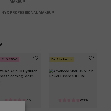
rån NYX PROFESSIONAL MAKEUP
g
p 2, få 25%
Få 17 kr bonus
(17)
(1133)