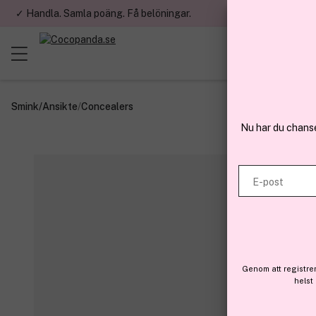
✓ Handla. Samla poäng. Få belöningar.
✓ Betala med fa
Smink
/
Ansikte
/
Concealers
Nu har du chans
E-post
Genom att registre
helst