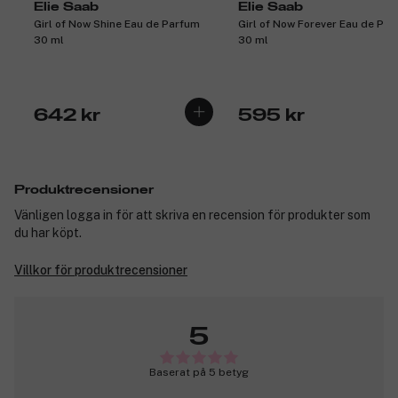
Elie Saab
Elie Saab
Girl of Now Shine Eau de Parfum
Girl of Now Forever Eau de Pa
30 ml
30 ml
642 kr
595 kr
Produktrecensioner
Vänligen logga in för att skriva en recension för produkter som
du har köpt.
Villkor för produktrecensioner
5
Baserat på 5 betyg