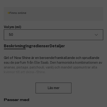
Finns online
Volym (ml)
50
Beskrivning
Ingredienser
Detaljer
Girl of Now Shine är en beroendeframkallande och sprudlande
eau de parfum från Elie Saab. Den harmoniska kombinationen av
ananas, pistage, patchouli, vanilj och mandel uppmuntrar alla
kvinnor till att skina – Shine.
Produktnummer:
3126816
Stäng
Läs mer
Passar med