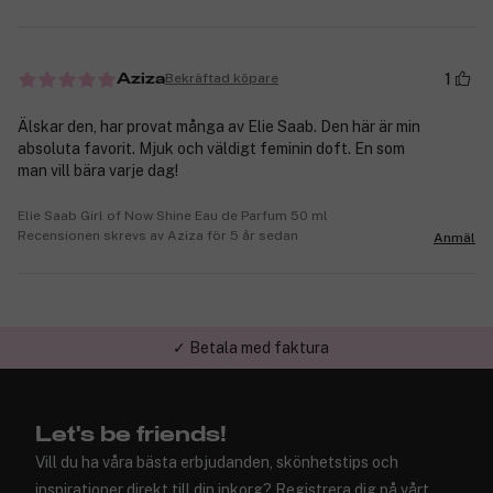
1
Bekräftad köpare
Aziza
Älskar den, har provat många av Elie Saab. Den här är min
absoluta favorit. Mjuk och väldigt feminin doft. En som
man vill bära varje dag!
Elie Saab Girl of Now Shine Eau de Parfum 50 ml
Recensionen skrevs av Aziza för 5 år sedan
Anmäl
✓ Betala med faktura
✓ Trygg E-handel
Let's be friends!
Vill du ha våra bästa erbjudanden, skönhetstips och
inspirationer direkt till din inkorg? Registrera dig på vårt