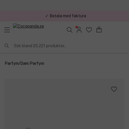
✓ Betala med faktura
✓ Trygg E-handel
Sök bland 25.221 produkter..
Parfym
/
Dam
/
Parfym