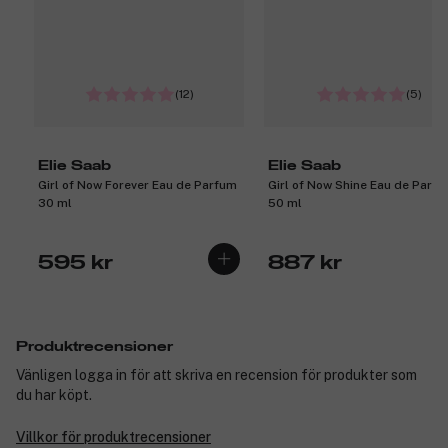
(12)
(5)
Elie Saab
Elie Saab
Girl of Now Forever Eau de Parfum
Girl of Now Shine Eau de Parf
30 ml
50 ml
595 kr
887 kr
Produktrecensioner
Vänligen logga in för att skriva en recension för produkter som
du har köpt.
Villkor för produktrecensioner