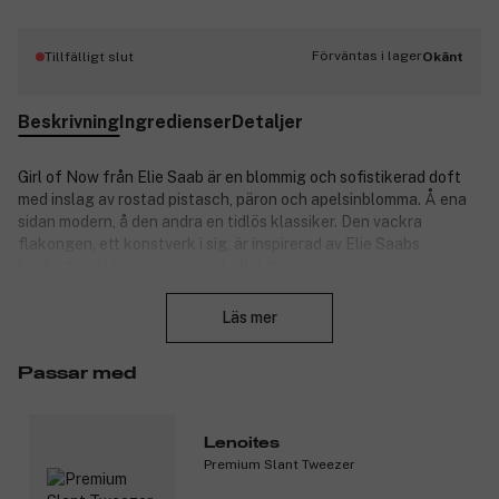
Förväntas i lager
Tillfälligt slut
Okänt
Beskrivning
Ingredienser
Detaljer
Girl of Now från Elie Saab är en blommig och sofistikerad doft
med inslag av rostad pistasch, päron och apelsinblomma. Å ena
sidan modern, å den andra en tidlös klassiker. Den vackra
flakongen, ett konstverk i sig, är inspirerad av Elie Saabs
banbrytande haute couture-kollektioner.
Stäng
Doftnoter:
Läs mer
Toppnoter: rostad pistasch, päron, mandarin.
Hjärtnoter: magnolia, mandel, apelsinblomma.
Passar med
Basnoter: patchouli, mandelmjölk, cashmeran, tonkabönor.
Produktnummer:
3098195
Lenoites
Premium Slant Tweezer