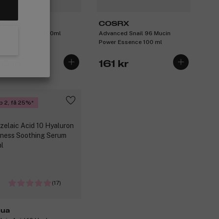
inique
COSRX
rifying Lotion 1 400ml
Advanced Snail 96 Mucin
Power Essence 100 ml
10 kr
161 kr
p 2, få 25%
(17)
ua