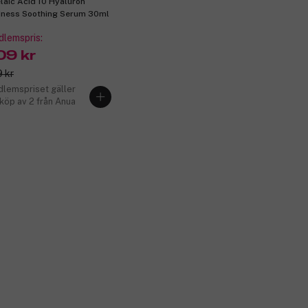
laic Acid 10 Hyaluron
ness Soothing Serum 30ml
lemspris:
09 kr
 kr
lemspriset gäller
 köp av 2 från Anua