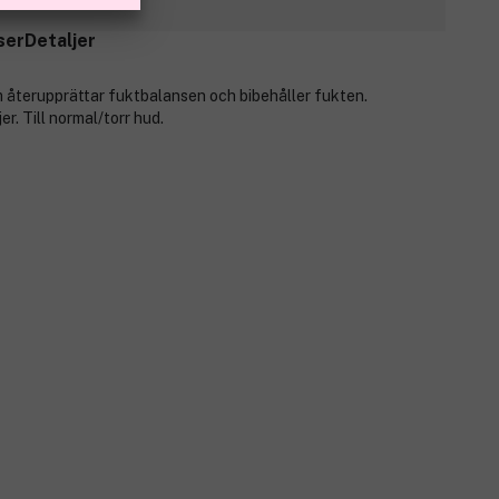
ser
Detaljer
m återupprättar fuktbalansen och bibehåller fukten.
er. Till normal/torr hud.