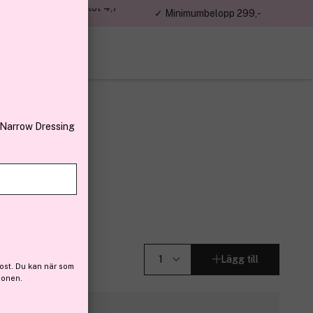
jon kunder – Trustpilot 4,7
✓ Minimumbelopp 299,-
av 5
 Narrow Dressing
n 100ml
(6)
Lägg till
ost. Du kan när som
ionen.