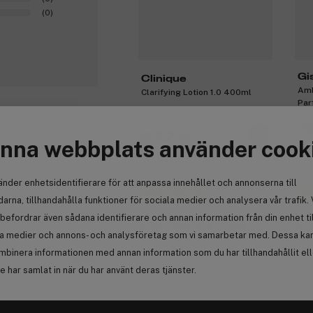
(0)
Gi
Clinique
Amb
Clarifying Lotion 1.0 400ml
Par
7
422 kr
nna webbplats använder cook
Tid
0
änder enhetsidentifierare för att anpassa innehållet och annonserna till
Få 9 kr bonus
Få
arna, tillhandahålla funktioner för sociala medier och analysera vår trafik. 
befordrar även sådana identifierare och annan information från din enhet ti
la medier och annons- och analysföretag som vi samarbetar med. Dessa kan 
mbinera informationen med annan information som du har tillhandahållit el
Anmäl
 har samlat in när du har använt deras tjänster.
(1278)