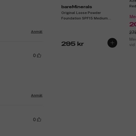
Aze
Red
bareMinerals
Original Loose Powder
Med
Foundation SPF15 Medium
Beige 12 8g
2
Anmäl
279
Med
295 kr
vid
0
Anmäl
0