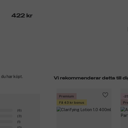
422 kr
 du har köpt.
Vi rekommenderar detta till di
Premium
-2
Få 43 kr bonus
Pr
(6)
(3)
(1)
(0)