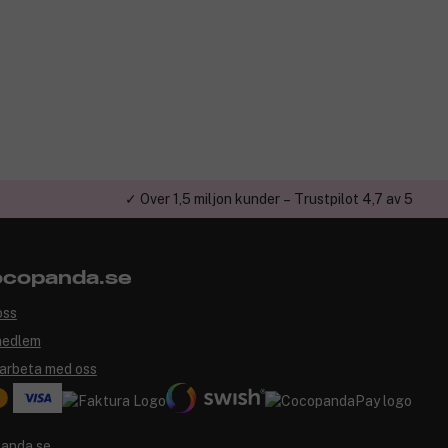
✓ Över 1,5 miljon kunder – Trustpilot 4,7 av 5
copanda.se
oss
medlem
arbeta med oss