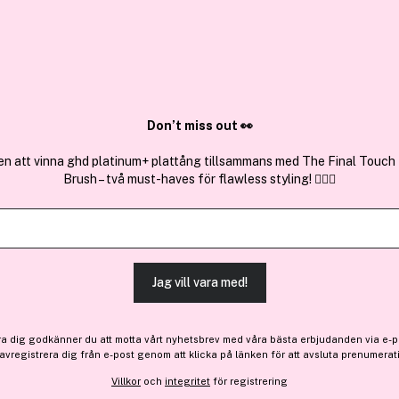
✓ Över 1,5 mil
ktura
✓ Trygg E-handel
Sök bland 25.196 produkter..
Don’t miss out 👀
en att vinna ghd platinum+ plattång tillsammans med The Final Touch
Brush – två must-haves för flawless styling! 💇‍♀️✨
Premium
Få 51 kr bonus
Clinique
For Men Moisturizing Lotio
(10)
Läs produktrecensioner 
Jag vill vara med!
510 kr
ra dig godkänner du att motta vårt nyhetsbrev med våra bästa erbjudanden via e-p
 avregistrera dig från e-post genom att klicka på länken för att avsluta prenumerat
Villkor
och
integritet
för registrering
Finns online