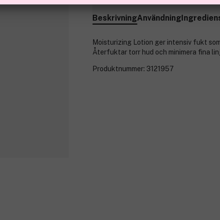
Beskrivning
Användning
Ingredien
Moisturizing Lotion ger intensiv fukt so
Återfuktar torr hud och minimera fina linj
Produktnummer:
3121957