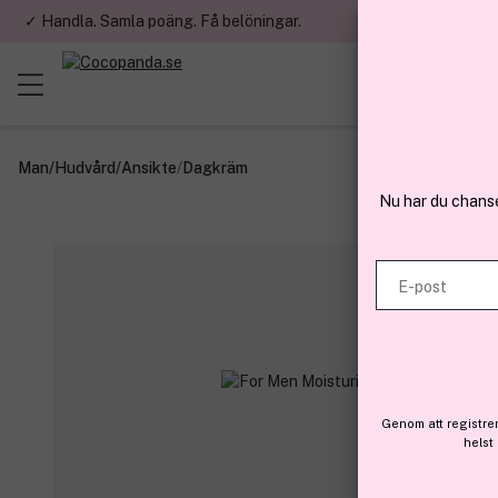
✓ Handla. Samla poäng. Få belöningar.
✓ Betala med fa
Man
/
Hudvård
/
Ansikte
/
Dagkräm
Nu har du chans
E-post
Genom att registre
helst