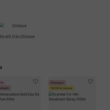
Se allt från Clinique
g
5%
Premium
emium
Få 50 kr bonus