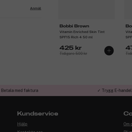
Anmäl
Bobbi Brown
Bo
Vitamin Enriched Skin Tint
Vit
SPF15 Rich 4 50 ml
SPF
425 kr
4
Tidigare 500 kr
Tid
 Betala med faktura
✓ Trygg E-handel
Kundservice
Co
Hjälp
Om 