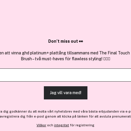
✓ Över 1,5 mil
ktura
✓ Trygg E-handel
Sök bland 25.203 produkter..
Don’t miss out 👀
en att vinna ghd platinum+ plattång tillsammans med The Final Touch
Brush – två must-haves för flawless styling! 💇‍♀️✨
Premium
Få 31 kr bonus
Clinique
Cream Shaper For Eyes Choc
(7)
Läs produktrecensioner (
Jag vill vara med!
Bara 3 på lager
ra dig godkänner du att motta vårt nyhetsbrev med våra bästa erbjudanden via e-p
304 kr
 avregistrera dig från e-post genom att klicka på länken för att avsluta prenumerat
Villkor
och
integritet
för registrering