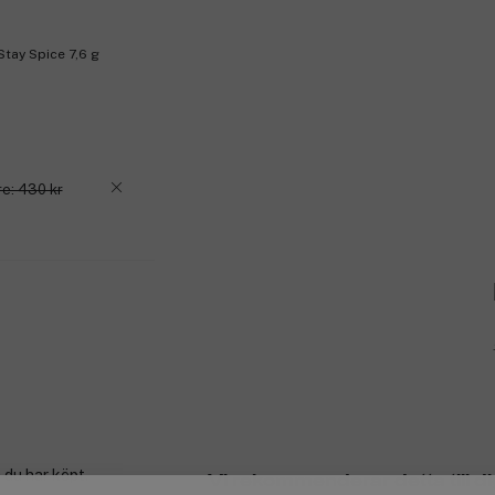
tay Spice 7,6 g
re: 430 kr
 du har köpt.
Vi rekommenderar detta till di