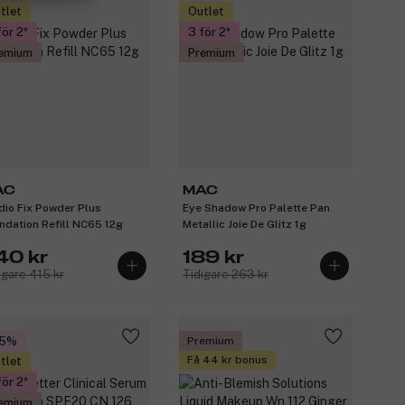
tlet
Outlet
för 2
3 för 2
emium
Premium
AC
MAC
dio Fix Powder Plus
Eye Shadow Pro Palette Pan
ndation Refill NC65 12g
Metallic Joie De Glitz 1g
40 kr
189 kr
igare 415 kr
Tidigare 263 kr
35%
Premium
Få 44 kr bonus
tlet
för 2
emium