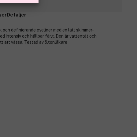
ser
Detaljer
 och definierande eyeliner med en lätt skimmer-
ed intensiv och hållbar färg. Den är vattentät och
tt att vässa. Testad av ögonläkare