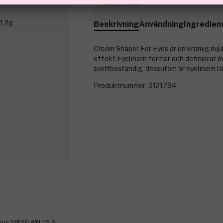
Finns online
Beskrivning
Användning
Ingredien
Cream Shaper For Eyes är en krämig mjuk
effekt.
Eyelinern formar och definierar m
svettbeständig, dessutom är eyelinern lä
Produktnummer:
3121794
tion SPF20 WN 115,5