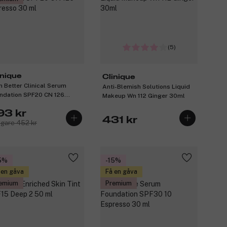
(5)
inique
Clinique
n Better Clinical Serum
Anti-Blemish Solutions Liquid
ndation SPF20 CN 126
Makeup Wn 112 Ginger 30ml
resso 30 ml
93 kr
431 kr
igare 452 kr
5%
-15%
 en gåva
Få en gåva
emium
Premium