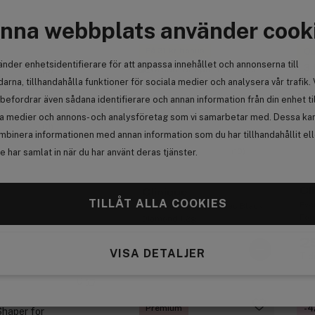
nna webbplats använder cook
Premium
-
Få 31 kr bonus
Ou
änder enhetsidentifierare för att anpassa innehållet och annonserna till
3 
(5)
arna, tillhandahålla funktioner för sociala medier och analysera vår trafik. 
Pr
(2)
(0)
befordrar även sådana identifierare och annan information från din enhet ti
(0)
la medier och annons- och analysföretag som vi samarbetar med. Dessa kan 
(0)
mbinera informationen med annan information som du har tillhandahållit el
(10)
 har samlat in när du har använt deras tjänster.
Cl
Clinique
TILLÅT ALLA COOKIES
Eve
Cream Shaper For Eyes Black
Fou
Diamond 1,2g
Moc
2
303 kr
VISA DETALJER
Tid
0
Premium
-
 Shaper for