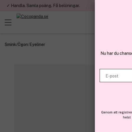
✓ Handla. Samla poäng. Få belöningar.
✓ Betala med fa
Smink
/
Ögon
/
Eyeliner
Nu har du chans
E-post
Genom att registre
helst