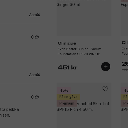
Anmäl
0
Cl
Clinique
Eve
Even Better Clinical Serum
Fou
Foundation SPF20 WN 112
Esp
Ginger 30 ml
2
451 kr
Tid
Anmäl
-15%
-1
Få en gåva
Få
0
Premium
Pr
että pelkkä
n sen,