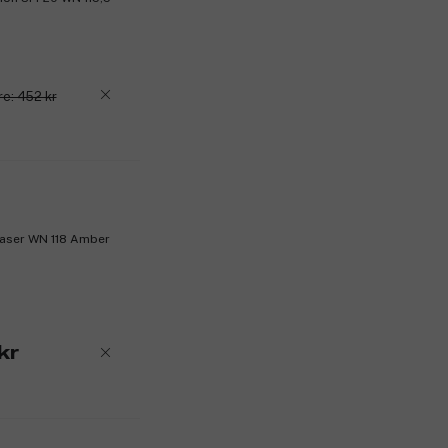
re: 452 kr
Eraser WN 118 Amber
kr