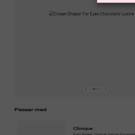
Passar med
Clinique
Even Better Clinical Serum Founda