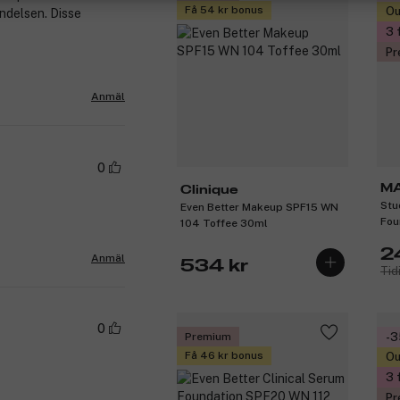
Få 54 kr bonus
Ou
endelsen. Disse
3 
Pr
Anmäl
0
M
Clinique
Stu
Even Better Makeup SPF15 WN
Fou
104 Toffee 30ml
2
Anmäl
534 kr
Tid
0
Premium
-
Få 46 kr bonus
Ou
3 
Pr