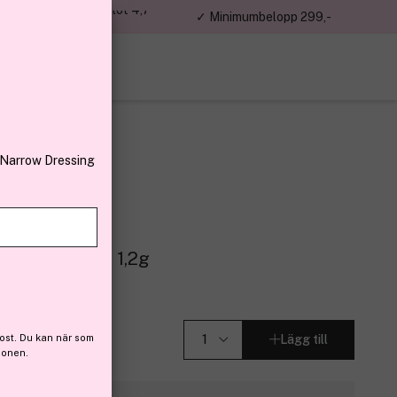
jon kunder – Trustpilot 4,7
✓ Minimumbelopp 299,-
av 5
 Narrow Dressing
olate Lustre 1,2g
5)
ost. Du kan när som
Lägg till
ionen.