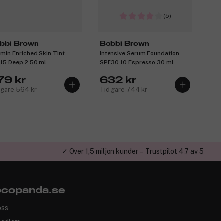
(5)
bbi Brown
Bobbi Brown
amin Enriched Skin Tint
Intensive Serum Foundation
15 Deep 2 50 ml
SPF30 10 Espresso 30 ml
79 kr
632 kr
igare 564 kr
Tidigare 744 kr
✓ Över 1,5 miljon kunder – Trustpilot 4,7 av 5
copanda.se
oss