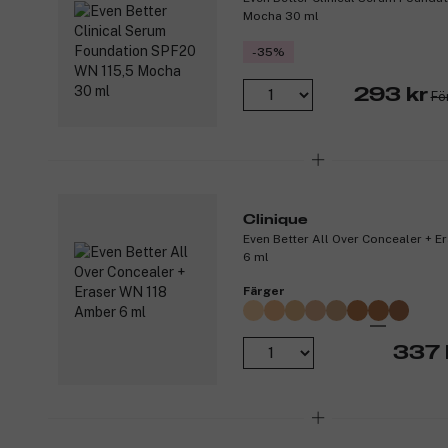
Mocha 30 ml
-35%
293 kr
Fö
Clinique
Even Better All Over Concealer + 
6 ml
Färger
337 