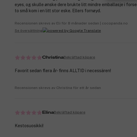
eyes, og skulle ønske dere brukte litt mindre emballasje i fors
to små kom i en litt stor eske. Ellers fornøyd.
Recensionen skrevs av Eli för 8 månader sedan | cocopanda.no
Se översättning
Bekräftad köpare
Christina
Favorit sedan flera år- finns ALLTID i necessären!
Recensionen skrevs av Christina för ett år sedan
Bekräftad köpare
Elina
Kestosuosikki!