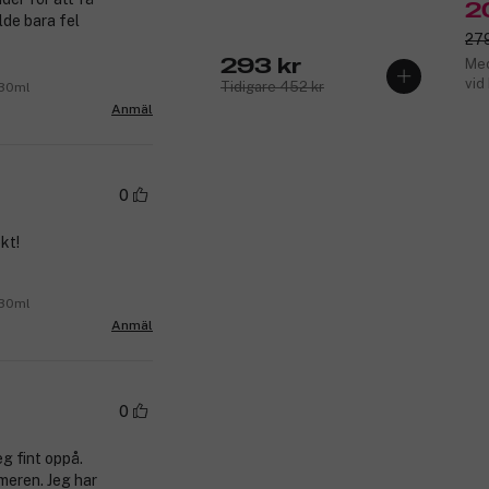
Espresso 30 ml
2
lde bara fel
279
293 kr
Med
vid
Tidigare 452 kr
 30ml
Anmäl
0
kt!
 30ml
Anmäl
0
g fint oppå.
mmeren. Jeg har