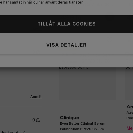
 har samlat in när du har använt deras tjänster.
+ Concealer 118Cn Amber 30
13,
ml
486 kr
4
TILLÅT ALLA COOKIES
Anmäl
-35%
Kö
VISA DETALJER
Outlet
0
3 för 2
Premium
Anmäl
An
Aze
Red
Clinique
0
Even Better Clinical Serum
Med
Foundation SPF20 CN 126
er för att få