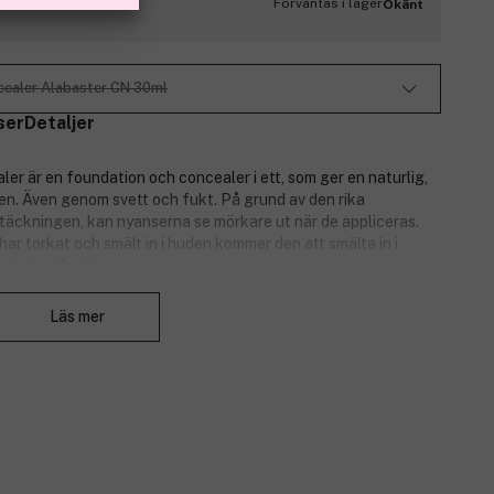
Förväntas i lager
Okänt
cealer Alabaster CN 30ml
ser
Detaljer
r är en foundation och concealer i ett, som ger en naturlig,
en. Även genom svett och fukt. På grund av den rika
 täckningen, kan nyanserna se mörkare ut när de appliceras.
r torkat och smält in i huden kommer den att smälta in i
e räcker långt!
Stäng
Läs mer