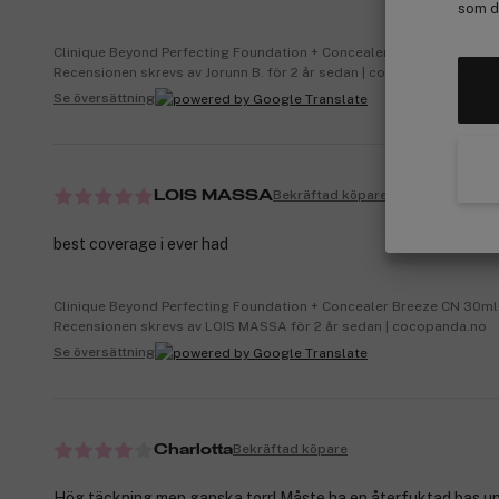
som de
Clinique Beyond Perfecting Foundation + Concealer Ivory CN 30ml
Recensionen skrevs av Jorunn B. för 2 år sedan | cocopanda.no
Se översättning
Bekräftad köpare
LOIS MASSA
best coverage i ever had
Clinique Beyond Perfecting Foundation + Concealer Breeze CN 30ml
Recensionen skrevs av LOIS MASSA för 2 år sedan | cocopanda.no
Se översättning
Bekräftad köpare
Charlotta
Hög täckning men ganska torr! Måste ha en återfuktad bas und