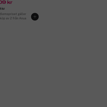
09 kr
 kr
lemspriset gäller
 köp av 2 från Anua