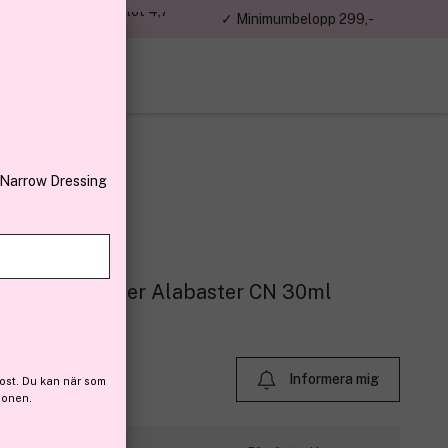
jon kunder – Trustpilot 4,7
✓ Minimumbelopp 299,-
av 5
 Narrow Dressing
ion + Concealer Alabaster CN 30ml
(21)
Informera mig
ost. Du kan när som
ionen.