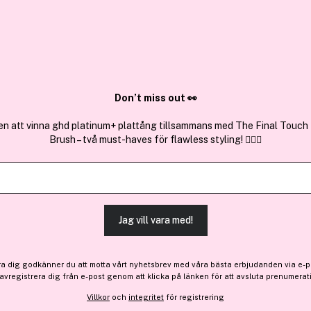
✓ Över 1,5 mil
ktura
✓ Trygg E-handel
Sök bland 25.393 produkter..
Don’t miss out 👀
en att vinna ghd platinum+ plattång tillsammans med The Final Touch
Brush – två must-haves för flawless styling! 💇‍♀️✨
Få 60 kr bonus
Clinique
Beyond Perfecting Foundat
(32)
Läs produktrecensioner 
Jag vill vara med!
593 kr
ra dig godkänner du att motta vårt nyhetsbrev med våra bästa erbjudanden via e-p
Tillfälligt slut
 avregistrera dig från e-post genom att klicka på länken för att avsluta prenumerat
Villkor
och
integritet
för registrering