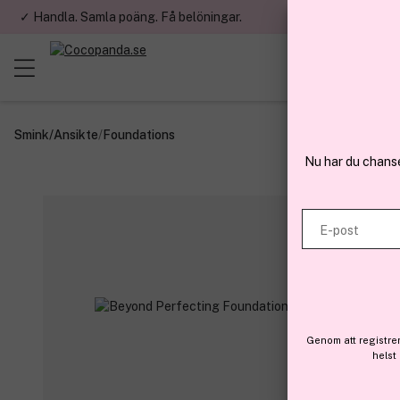
✓ Handla. Samla poäng. Få belöningar.
✓ Betala med fa
Smink
/
Ansikte
/
Foundations
Nu har du chans
E-post
Genom att registre
helst