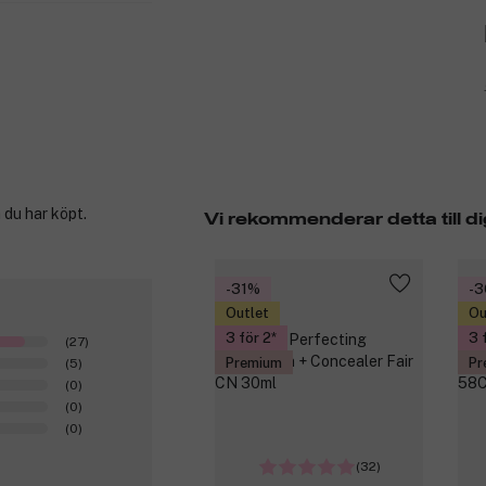
 du har köpt.
Vi rekommenderar detta till di
-31%
-
Outlet
Ou
3 för 2
3 
(27)
Premium
Pr
(5)
(0)
(0)
(0)
(32)