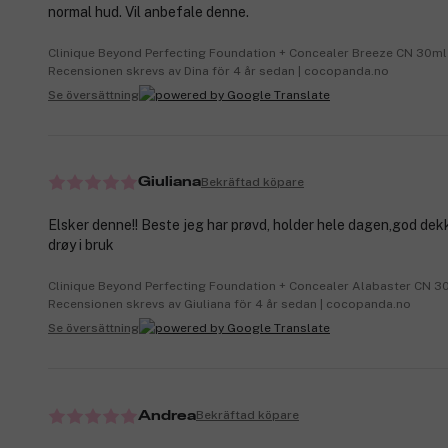
normal hud. Vil anbefale denne.
Clinique Beyond Perfecting Foundation + Concealer Breeze CN 30ml
Recensionen skrevs av Dina för 4 år sedan | cocopanda.no
Se översättning
Bekräftad köpare
Giuliana
Elsker denne!! Beste jeg har prøvd, holder hele dagen,god dek
drøy i bruk
Clinique Beyond Perfecting Foundation + Concealer Alabaster CN 3
Recensionen skrevs av Giuliana för 4 år sedan | cocopanda.no
Se översättning
Bekräftad köpare
Andrea