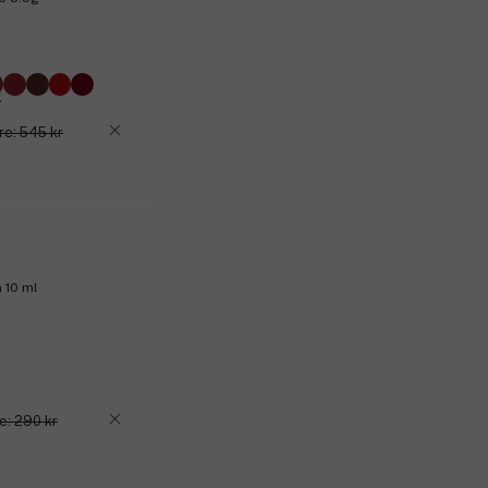
re: 545 kr
 10 ml
e: 290 kr