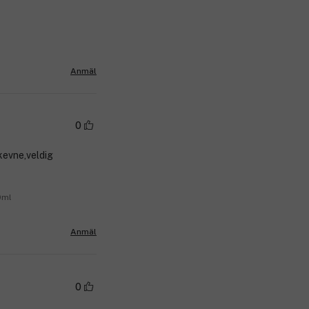
Anmäl
0
kevne,veldig
0ml
Anmäl
0