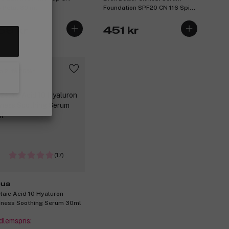
5 Petal 30 ml
Foundation SPF20 CN 116 Spice
30 ml
59 kr
451 kr
p 2, få 25%
(17)
ua
laic Acid 10 Hyaluron
ness Soothing Serum 30ml
lemspris: