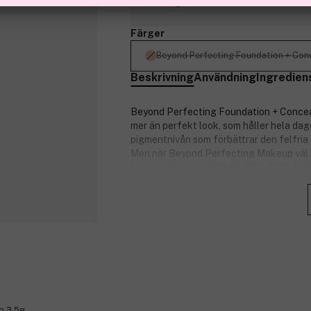
Tillfälligt slut
Färger
Beyond Perfecting Foundation + Con
Beskrivning
Användning
Ingredien
Beyond Perfecting Foundation + Conceale
mer än perfekt look, som håller hela dag
pigmentnivån som förbättrar den felfria
Men när Beyond Perfecting Makeup väl ha
huden och ge en perfekt, felfri look. Lit
Produktnummer:
3121676
o 3.5g