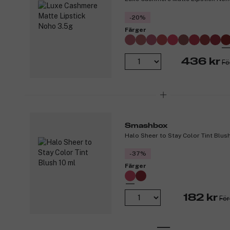
-20%
Färger
436 kr
Fö
Smashbox
Halo Sheer to Stay Color Tint Blush
-37%
Färger
182 kr
För