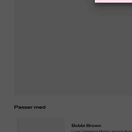
Passar med
Bobbi Brown
Luxe Cashmere Matte Lipstick Noh