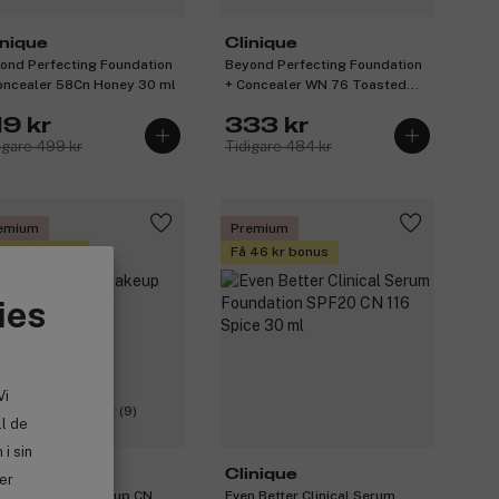
inique
Clinique
ond Perfecting Foundation
Beyond Perfecting Foundation
oncealer 58Cn Honey 30 ml
+ Concealer WN 76 Toasted
Wheat 30 ml
19 kr
333 kr
igare 499 kr
Tidigare 484 kr
emium
Premium
 46 kr bonus
Få 46 kr bonus
ies
Vi
(9)
ll de
i sin
inique
Clinique
ler
erbalanced Makeup CN
Even Better Clinical Serum