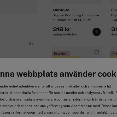
Clinique
Cl
Beyond Perfecting Foundation
Bey
+ Concealer Fair CN 30ml
+ C
318 kr
3
Tidigare 461 kr
Tid
0
Premium
Pr
Få 49 kr bonus
Få
0ml
nna webbplats använder cook
Anmäl
änder enhetsidentifierare för att anpassa innehållet och annonserna till
arna, tillhandahålla funktioner för sociala medier och analysera vår trafik. 
(32)
befordrar även sådana identifierare och annan information från din enhet ti
0
la medier och annons- och analysföretag som vi samarbetar med. Dessa kan 
Clinique
Cl
mbinera informationen med annan information som du har tillhandahållit el
Beyond Perfecting Foundation
Sup