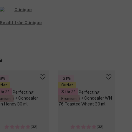
Se allt från Clinique
g
36%
-31%
tlet
Outlet
för 2
3 för 2
emium
Premium
(32)
(32)