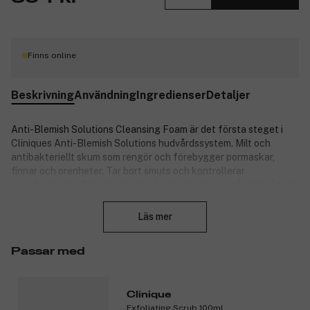
Finns online
Beskrivning
Användning
Ingredienser
Detaljer
Anti-Blemish Solutions Cleansing Foam är det första steget i
Cliniques Anti-Blemish Solutions hudvårdssystem. Milt och
antibakteriellt skum som rengör och förebygger pormaskar,
finnar och orenheter. Tar bort smuts och kontrollerar
överskottsolja. Rengör porerna. Lugnar huden omgående. Ger en
Stäng
behaglig känsla. Minimerar och behandlar utbrott.
Läs mer
Produktnummer:
3121576
Passar med
Clinique
Exfoliating Scrub 100ml