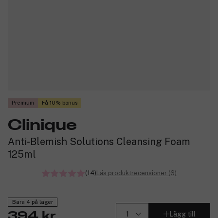
Premium
Få 10% bonus
Clinique
Anti-Blemish Solutions Cleansing Foam
125ml
(14)
Läs produktrecensioner (6)
Bara 4 på lager
Lägg till
394 kr