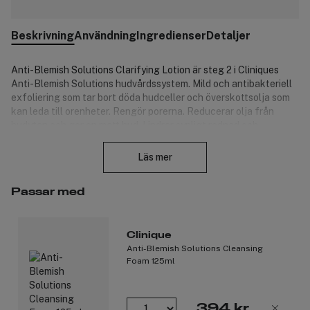
Beskrivning
Användning
Ingredienser
Detaljer
Anti-Blemish Solutions Clarifying Lotion är s
teg 2 i Cliniques
Anti-Blemish Solutions hudvårdssystem. Mild och antibakteriell
exfoliering som tar bort döda hudceller och överskottsolja som
kan leda till orenheter. Rengör porerna. Reducerar olja från
hudytan och ger en matt hud. Lindrar synligt rodnad och
Stäng
irritation.
Läs mer
Produktnummer:
3121577
Passar med
Clinique
Anti-Blemish Solutions Cleansing
Foam 125ml
394 kr