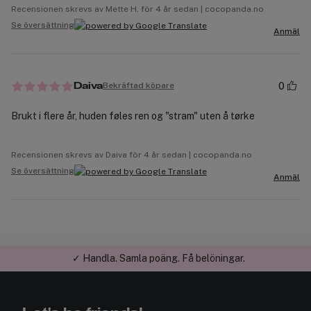
Recensionen skrevs av Mette H. för 4 år sedan | cocopanda.no
Se översättning
Anmäl
0
Bekräftad köpare
Daiva
Brukt i flere år, huden føles ren og "stram" uten å tørke
Recensionen skrevs av Daiva för 4 år sedan | cocopanda.no
Se översättning
Anmäl
✓ Handla. Samla poäng. Få belöningar.
✓ Betala med faktura