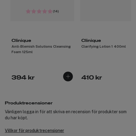
(14)
Clinique
Clinique
Anti-Blemish Solutions Cleansing
Clarifying Lotion 1 400ml
Foam 125ml
394 kr
410 kr
Produktrecensioner
Vänligen logga in för att skriva en recension för produkter som
du har köpt.
Villkor för produktrecensioner