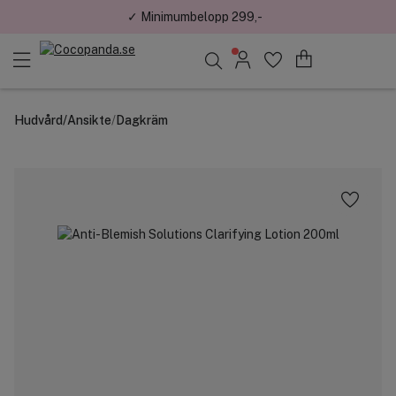
✓ Handla. Samla poäng. Få belöningar.
Sök bland 25.230 produkter..
Hudvård
/
Ansikte
/
Dagkräm