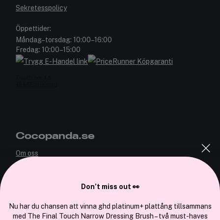
Sekretesspolicy
Öppettider:
Måndag–torsdag: 10:00–16:00
Fredag: 10:00–15:00
Cocopanda.se
Om oss
Bli medlem
Samarbeta med oss
Don’t miss out 👀
Nu har du chansen att vinna ghd platinum+ plattång tillsammans
med The Final Touch Narrow Dressing Brush – två must-haves