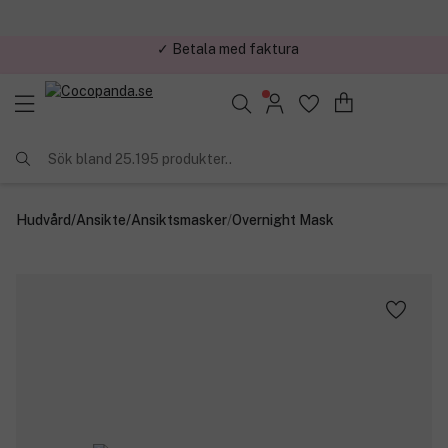
✓ Trygg E-handel
Sök bland 25.195 produkter..
Hudvård
/
Ansikte
/
Ansiktsmasker
/
Overnight Mask