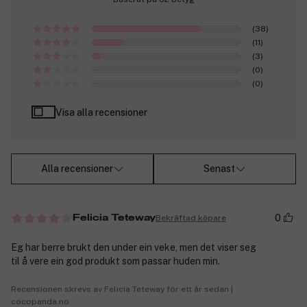
(38)
(11)
(3)
(0)
(0)
Visa alla recensioner
Alla recensioner
Senast
0
Bekräftad köpare
Felicia Teteway
Eg har berre brukt den under ein veke, men det viser seg
til å vere ein god produkt som passar huden min.
Recensionen skrevs av Felicia Teteway för ett år sedan |
cocopanda.no