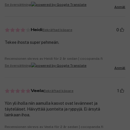
Se översättning
Anmäl
0
Bekräftad köpare
Heidi
Tekee ihosta super pehmeän.
Recensionen skrevs av Heidi för 2 år sedan | cocopanda.fi
Se översättning
Anmäl
1
Bekräftad köpare
Veela
Yön yli iholla niin aamulla kasvot ovat levänneet ja
täyteläiset. Häivyttää juonteita ja ryppyjä. Ei ärsytä
lainkaan ihoa.
Recensionen skrevs av Veela för 2 år sedan | cocopanda.fi