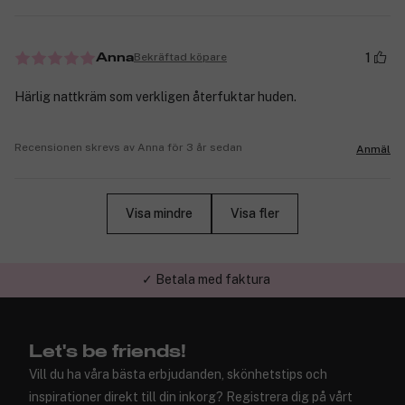
1
Bekräftad köpare
Anna
Härlig nattkräm som verkligen återfuktar huden.
Recensionen skrevs av Anna för 3 år sedan
Anmäl
Visa mindre
Visa fler
✓ Trygg E-handel
Let's be friends!
Vill du ha våra bästa erbjudanden, skönhetstips och
inspirationer direkt till din inkorg? Registrera dig på vårt