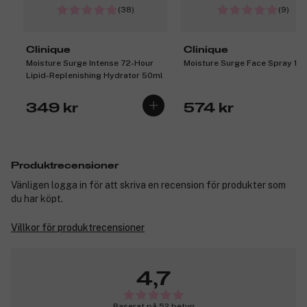
(38)
(9)
Clinique
Clinique
Moisture Surge Intense 72-Hour
Moisture Surge Face Spray 12
Lipid-Replenishing Hydrator 50ml
349 kr
574 kr
Produktrecensioner
Vänligen logga in för att skriva en recension för produkter som
du har köpt.
Villkor för produktrecensioner
4,7
Baserat på 52 betyg