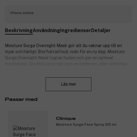
Finns online
Beskrivning
Användning
Ingredienser
Detaljer
Moisture Surge Overnight Mask gör att du v
aknar upp till en
mjuk och härligt återfuktad hud, redo för en ny dag. Moisture
Surge Overnight Mask lugnar huden och ger en optimal
fuktbalans. Använd varje natt som en nattkräm, eller vid behov
som en nattansiktsmask och upplev hur din hud suger åt sig
Stäng
fukten. Kan användas av alla hudtyper.
Läs mer
Produktnummer:
3121535
Passar med
Clinique
Moisture Surge Face Spray 125 ml