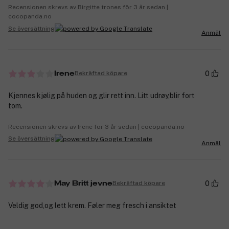
Recensionen skrevs av Birgitte trones för 3 år sedan |
cocopanda.no
Se översättning
Anmäl
0
Bekräftad köpare
Irene
Kjennes kjølig på huden og glir rett inn. Litt udrøy,blir fort
tom.
Recensionen skrevs av Irene för 3 år sedan | cocopanda.no
Se översättning
Anmäl
0
Bekräftad köpare
May Britt jevne
Veldig god,og lett krem. Føler meg fresch i ansiktet