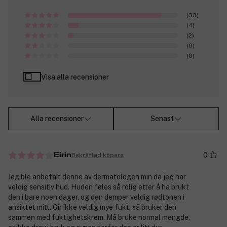
(33)
(4)
(2)
(0)
(0)
Visa alla recensioner
Alla recensioner
Senast
0
Bekräftad köpare
Eirin
Jeg ble anbefalt denne av dermatologen min da jeg har
veldig sensitiv hud. Huden føles så rolig etter å ha brukt
den i bare noen dager, og den demper veldig rødtonen i
ansiktet mitt. Gir ikke veldig mye fukt, så bruker den
sammen med fuktighetskrem. Må bruke normal mengde,