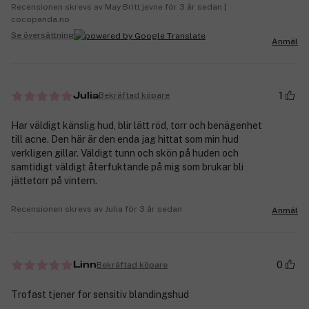
Recensionen skrevs av May Britt jevne för 3 år sedan |
cocopanda.no
Se översättning
Anmäl
1
Bekräftad köpare
Julia
Har väldigt känslig hud, blir lätt röd, torr och benägenhet
till acne. Den här är den enda jag hittat som min hud
verkligen gillar. Väldigt tunn och skön på huden och
samtidigt väldigt återfuktande på mig som brukar bli
jättetorr på vintern.
Recensionen skrevs av Julia för 3 år sedan
Anmäl
0
Bekräftad köpare
Linn
Trofast tjener for sensitiv blandingshud