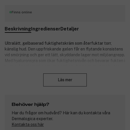
Finns online
Beskrivning
Ingredienser
Detaljer
Ultralätt, gelbaserad fuktighetskräm som återfuktar torr,
känslig hud. Den uppfriskande gelen får en flytande konsistens
vid smörjning och ger ett lätt, skyddande lager mot miljöangrepp.
Med hyaluronsyra som ökar fuktighetsnivån och bevarar fukten i
huden. Äppelextrakt och glycerol ger fukt och skyddar huden
Stäng
mot torrhet. Fikonkaktusextraktet verkar lugnande och har
fuktbindande egenskaper som bidrar till bästa fuktnivå. Utan
Läs mer
konstig doft eller färg.
Produktnummer:
3115806
Behöver hjälp?
Har du frågor om hudvård? Här kan du kontakta våra
Dermalogica experter.
Kontakta oss här