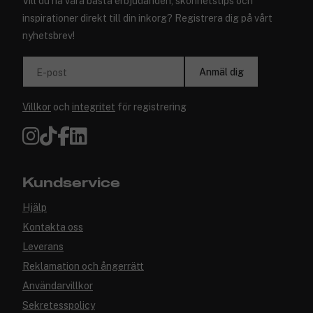
Vill du ha våra bästa erbjudanden, skönhetstips och
inspirationer direkt till din inkorg? Registrera dig på vårt
nyhetsbrev!
Anmäl dig
E-post
Villkor
och
integritet
för registrering
Kundservice
Hjälp
Kontakta oss
Leverans
Reklamation och ångerrätt
Användarvillkor
Sekretesspolicy