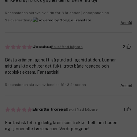
er ikke drøy i bruk og synes derfor den er litt dyr
Recensionen skrevs av Eirin för 3 år sedan | cocopanda.no
Se översättning
Anmäl
2
Bekräftad köpare
Jessica
Bästa krämen jag haft, så glad att jag hittat den. Lugnar
mitt ansikte och ger det fukt, trots både rosacea och
atopiskt eksem. Fantastisk!
Recensionen skrevs av Jessica för 3 år sedan
Anmäl
1
Bekräftad köpare
Birgitte trones
Fantastisk lett og deilig krem som trekker helt inn i huden
og fjerner alle tørre partier. Verdt pengene!