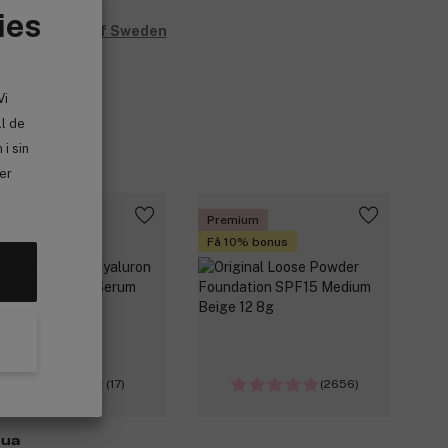
ies
allt från Snö Of Sweden
Vi
ll de
i sin
g
ler
p 2, få 25%
Premium
Få 10% bonus
(17)
(2656)
ua