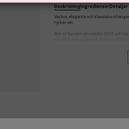
Beskrivning
Ingredienser
Detaljer
Vackra, eleganta och klassiska örhängen s
tycker om.
Snö of Sweden grundades 2002 och har 
smycken som passar till de flesta tillfä
armband som är perfekta accessoarer ti