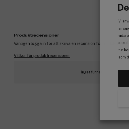
De
Vi anv
använd
vidare
Produktrecensioner
socia
Vänligen logga in för att skriva en recension för produkter som
tur ko
Villkor för produktrecensioner
som de
Inget funnet