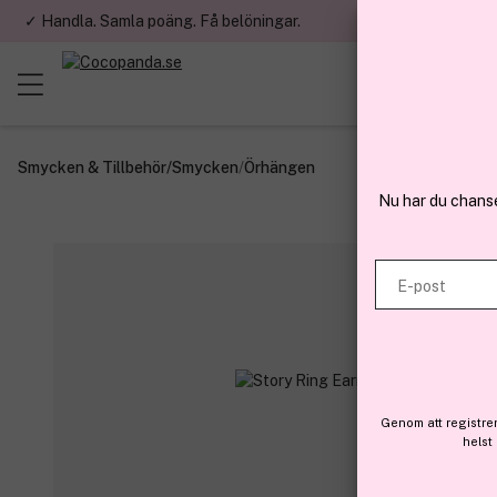
✓ Handla. Samla poäng. Få belöningar.
✓ Betala med fa
Smycken & Tillbehör
/
Smycken
/
Örhängen
Nu har du chans
E-post
Genom att registre
helst