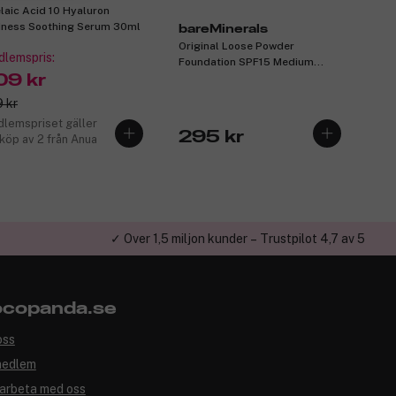
laic Acid 10 Hyaluron
ness Soothing Serum 30ml
bareMinerals
Original Loose Powder
lemspris:
Foundation SPF15 Medium
09 kr
Beige 12 8g
 kr
lemspriset gäller
295 kr
 köp av 2 från Anua
✓ Över 1,5 miljon kunder – Trustpilot 4,7 av 5
copanda.se
oss
medlem
arbeta med oss