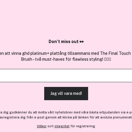
✓ Över 1,5 mil
ktura
✓ Trygg E-handel
Sök bland 25.264 produkter..
Don’t miss out 👀
en att vinna ghd platinum+ plattång tillsammans med The Final Touch
Brush – två must-haves för flawless styling! 💇‍♀️✨
Snö Of Swede
Story Ring Earring Silver/C
Jag vill vara med!
-20%
Bara 5 på lager
236 kr
Före: 295 kr
ra dig godkänner du att motta vårt nyhetsbrev med våra bästa erbjudanden via e-p
 avregistrera dig från e-post genom att klicka på länken för att avsluta prenumerat
Villkor
och
integritet
för registrering
Finns online