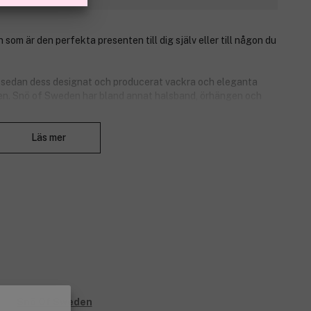
om är den perfekta presenten till dig själv eller till någon du
sedan dess designat och producerat vackra och eleganta
llen. Snö of Sweden har bland annat halsband, örhängen och
ll det mesta. Produktnummer:
3115390
Stäng
Läs mer