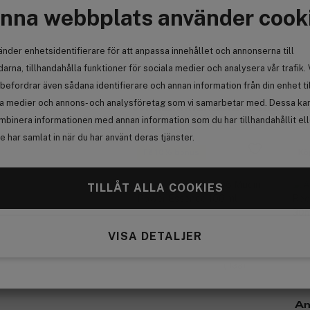
nna webbplats använder cook
Se 
änder enhetsidentifierare för att anpassa innehållet och annonserna till
arna, tillhandahålla funktioner för sociala medier och analysera vår trafik. 
befordrar även sådana identifierare och annan information från din enhet ti
la medier och annons- och analysföretag som vi samarbetar med. Dessa kan 
 du har köpt.
Vi rekommenderar detta till di
mbinera informationen med annan information som du har tillhandahållit el
 har samlat in när du har använt deras tjänster.
Få 10% bonus
Kö
TILLÅT ALLA COOKIES
VISA DETALJER
(1133)
An