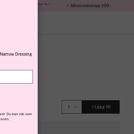
jon kunder – Trustpilot 4,7
✓ Minimumbelopp 299,-
av 5
 Narrow Dressing
n
lear
Lägg till
ost. Du kan när som
ionen.