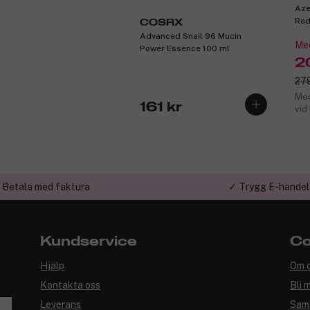
Aze
Red
COSRX
Advanced Snail 96 Mucin
Med
Power Essence 100 ml
2
279
Med
161 kr
vid
 Betala med faktura
✓ Trygg E-handel
Kundservice
Co
Hjälp
Om 
Kontakta oss
Bli 
Leverans
Sam