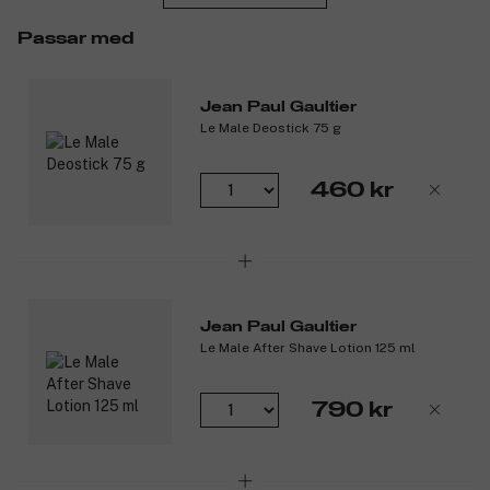
Toppnoter: Mint
Passar med
Hjärtnoter: Lavendel
Basnoter: Vanilj.
Jean Paul Gaultier
Produktnummer:
3106453
Le Male Deostick 75 g
460 kr
Jean Paul Gaultier
Le Male After Shave Lotion 125 ml
790 kr