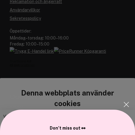
Reklamation och ångerrätt
Användarvillkor
Sekretesspolicy
Öppettider:
Måndag–torsdag: 10:00–16:00
Fredag: 10:00–15:00
Denna webbplats använder
Cocopanda.se
cookies
Om oss
Bli medlem
Vi använder enhetsidentifierare för att anpassa innehållet och
annonserna till användarna, tillhandahålla funktioner för sociala medier
Samarbeta med oss
Don’t miss out 👀
och analysera vår trafik. Vi vidarebefordrar även sådana identifierare