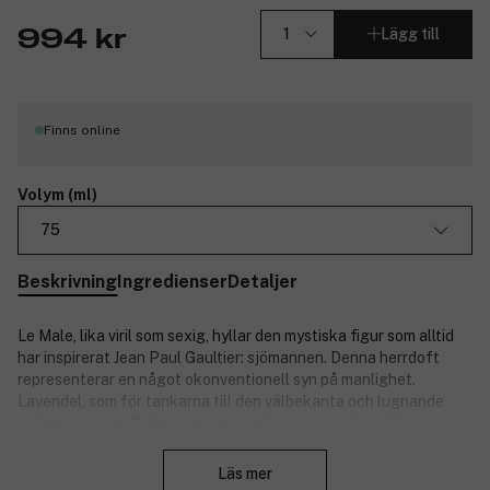
Lägg till
994 kr
Finns online
Volym (ml)
75
Beskrivning
Ingredienser
Detaljer
Le Male, lika viril som sexig, hyllar den mystiska figur som alltid
har inspirerat Jean Paul Gaultier: sjömannen. Denna herrdoft
representerar en något okonventionell syn på manlighet.
Lavendel, som för tankarna till den välbekanta och lugnande
doften av raktvål, förstärks av vaniljens sensualitet. En
Stäng
bästsäljare över hela världen!
Läs mer
Doftnoter: