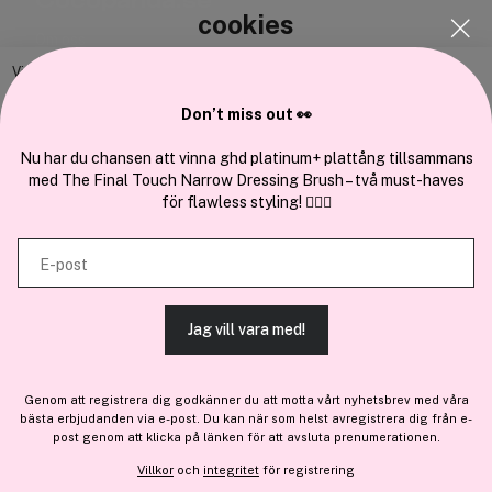
Cocopanda.se
cookies
Om oss
Bli medlem
Vi använder enhetsidentifierare för att anpassa innehållet och
annonserna till användarna, tillhandahålla funktioner för sociala medier
Samarbeta med oss
Don’t miss out 👀
och analysera vår trafik. Vi vidarebefordrar även sådana identifierare
och annan information från din enhet till de sociala medier och annons-
Nu har du chansen att vinna ghd platinum+ plattång tillsammans
med The Final Touch Narrow Dressing Brush – två must-haves
och analysföretag som vi samarbetar med. Dessa kan i sin tur
för flawless styling! 💇‍♀️✨
kombinera informationen med annan information som du har
En del av
Brandsdal Group AS
tillhandahållit eller som de har samlat in när du har använt deras
E-post
tjänster.
För personlig vägledning om professionella hårprodukter, klicka
här
.
Jag vill vara med!
TILLÅT ALLA COOKIES
Genom att registrera dig godkänner du att motta vårt nyhetsbrev med våra
bästa erbjudanden via e-post. Du kan när som helst avregistrera dig från e-
VISA DETALJER
post genom att klicka på länken för att avsluta prenumerationen.
Villkor
och
integritet
för registrering