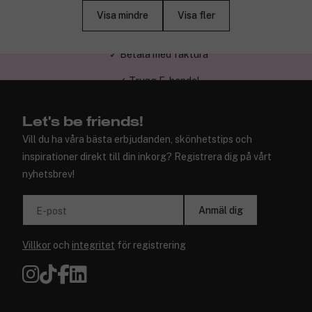
Visa mindre
Visa fler
✓ Trygg E-handel
Let's be friends!
Vill du ha våra bästa erbjudanden, skönhetstips och
inspirationer direkt till din inkorg? Registrera dig på vårt
nyhetsbrev!
Anmäl dig
E-post
Villkor
och
integritet
för registrering