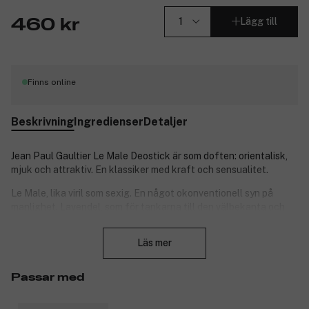
Lägg till
460 kr
Finns online
Beskrivning
Ingredienser
Detaljer
Jean Paul Gaultier Le Male Deostick är som doften: orientalisk,
mjuk och attraktiv. En klassiker med kraft och sensualitet.
Le Male, lika viril som sexig. En något okonventionell syn på
manlighet. Lavendel, som för tankarna till den välbekanta och
lugnande doften av raktvål, förstärks av vaniljens sensualitet.
Stäng
Läs mer
Doftnoter:
Toppnoter: Mint
Passar med
Hjärtnoter: Lavendel
Basnoter: Vanilj.