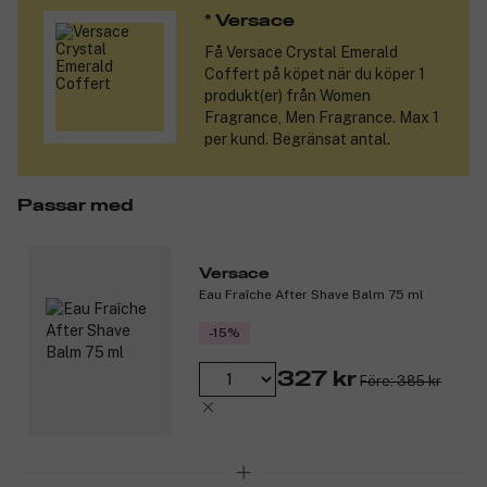
Produktnummer:
3106396
* Versace 
Få
Versace Crystal Emerald
Coffert
på köpet när du köper 1
produkt(er) från Women
Fragrance, Men Fragrance. Max 1
per kund. Begränsat antal.
Passar med
Versace
Eau Fraîche After Shave Balm 75 ml
-15%
327 kr
Före: 385 kr