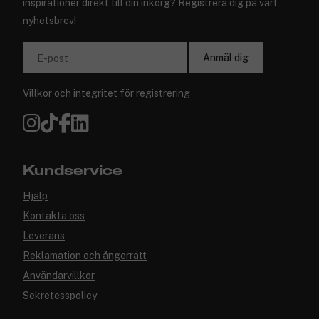
inspirationer direkt till din inkorg? Registrera dig på vårt
nyhetsbrev!
Anmäl dig
E-post
Villkor
och
integritet
för registrering
Kundservice
Hjälp
Kontakta oss
Leverans
Reklamation och ångerrätt
Användarvillkor
Sekretesspolicy