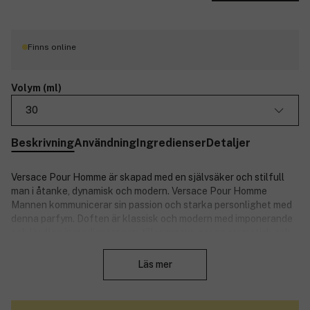
Finns online
Volym (ml)
30
Beskrivning
Användning
Ingredienser
Detaljer
Versace Pour Homme är skapad med en självsäker och stilfull
man i åtanke, dynamisk och modern. Versace Pour Homme
Mannen kommunicerar sin passion och starka personlighet med
denna parfym. Doften är klassisk och modern med imponerande
och ljuvliga ingredienser som tillsammans ger en aromatisk och
Stäng
träig doft. Toppnoterna inkluderar bergamott, neroli, citron och
apelsinblad, medan hjärtat består av pelargon, salvia, hyacint
Läs mer
och cederträ. Basen är sammansatt av djupa och sensuella toner
som bärnsten, mysk, örnträ och tonkabönor.