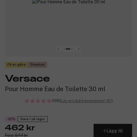
Få en gåva
Premium
Versace
Pour Homme Eau de Toilette 30 ml
(100)
Läs produktrecensioner (61)
-15%
Bara 1 på lager
462 kr
Lägg till
Före: 544 kr