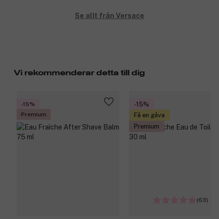
Se allt från Versace
Vi rekommenderar detta till dig
-15%
-15%
Premium
Få en gåva
Premium
(63)