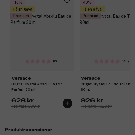
-10%
-10%
Få en gåva
Få en gåva
Premium
Premium
(120)
(513)
Versace
Versace
Bright Crystal Absolu Eau de
Bright Crystal Eau de Toilette
Parfum 30 ml
90ml
628 kr
926 kr
Tidigare 698 kr
Tidigare 1 029 kr
Produktrecensioner