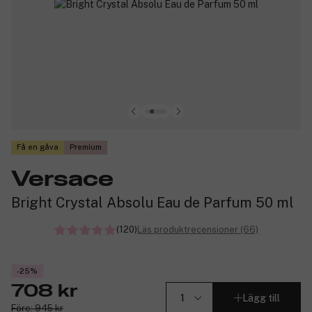
Få en gåva
Premium
Versace
Bright Crystal Absolu Eau de Parfum 50 ml
(120)
Läs produktrecensioner (66)
-25%
708 kr
Lägg till
Före: 945 kr