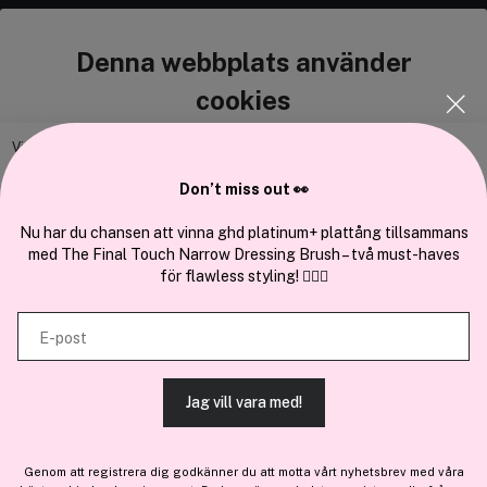
Denna webbplats använder
Cocopanda.se
cookies
Om oss
Bli medlem
Vi använder enhetsidentifierare för att anpassa innehållet och
annonserna till användarna, tillhandahålla funktioner för sociala medier
Samarbeta med oss
Don’t miss out 👀
och analysera vår trafik. Vi vidarebefordrar även sådana identifierare
och annan information från din enhet till de sociala medier och annons-
Nu har du chansen att vinna ghd platinum+ plattång tillsammans
med The Final Touch Narrow Dressing Brush – två must-haves
och analysföretag som vi samarbetar med. Dessa kan i sin tur
för flawless styling! 💇‍♀️✨
kombinera informationen med annan information som du har
tillhandahållit eller som de har samlat in när du har använt deras
En del av
Brandsdal Group AS
E-post
tjänster.
För personlig vägledning om professionella hårprodukter, klicka
här
.
Jag vill vara med!
TILLÅT ALLA COOKIES
Genom att registrera dig godkänner du att motta vårt nyhetsbrev med våra