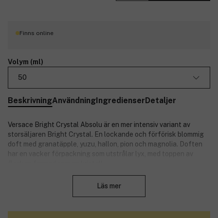
Finns online
Volym (ml)
50
Beskrivning
Användning
Ingredienser
Detaljer
Versace Bright Crystal Absolu är en mer intensiv variant av
storsäljaren Bright Crystal. En lockande och förförisk blommig
doft med granatäpple, yuzu, hallon, pion och magnolia. Doften
har en vacker förpackning som utstrålar lyx, med toppen av
flaskan formad som en kristall.
Stäng
Absolut intensitet - absolut sensualitet - den absoluta frestelsen.
Läs mer
Doftnoter:
Toppnoter: granatäpple, yuzu, droppar av is.