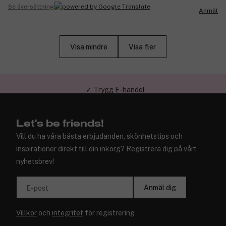
Se översättning
Anmäl
Visa mindre
Visa fler
✓ Trygg E-handel
Let's be friends!
Vill du ha våra bästa erbjudanden, skönhetstips och
inspirationer direkt till din inkorg? Registrera dig på vårt
nyhetsbrev!
Anmäl dig
E-post
Villkor
och
integritet
för registrering