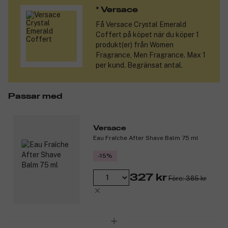
Hjärtnoter: lotusblomma, hallon, pion, magnolia.
* Versace 
Basnoter: cashewträd, mysk, amber.
Få
Versace Crystal Emerald
Produktnummer:
3106380
Coffert
på köpet när du köper 1
produkt(er) från Women
Fragrance, Men Fragrance. Max 1
per kund. Begränsat antal.
Passar med
Versace
Eau Fraîche After Shave Balm 75 ml
-15%
327 kr
Före: 385 kr