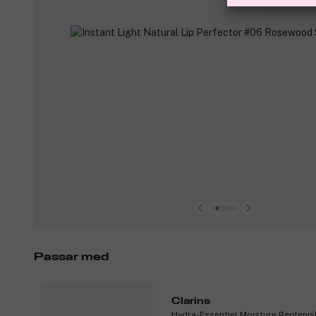
Passar med
Clarins
Hydra-Essentiel Moisture Replenis