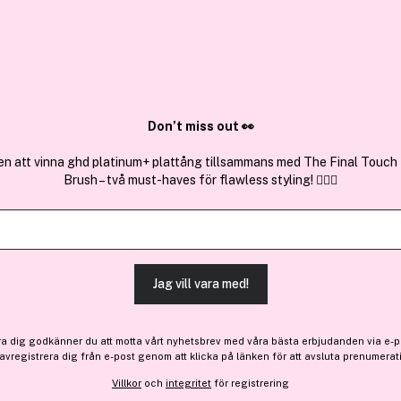
✓ Över 1,5 mil
ktura
✓ Trygg E-handel
Sök bland 25.242 produkter..
Don’t miss out 👀
en att vinna ghd platinum+ plattång tillsammans med The Final Touch
Brush – två must-haves för flawless styling! 💇‍♀️✨
Premium
Få 10% bonus
Clarins
Instant Light Natural Lip 
(585)
Läs produktrecensione
Jag vill vara med!
Medlemspris:
134 kr
ra dig godkänner du att motta vårt nyhetsbrev med våra bästa erbjudanden via e-p
 avregistrera dig från e-post genom att klicka på länken för att avsluta prenumerat
179 kr
Villkor
och
integritet
för registrering
Medlemspriset gäller vid köp av 2 från Clar