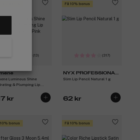
 10% bonus
Få 10% bonus
(13)
(317)
mene
NYX PROFESSIONAL
ene Luminous Shine
Slim Lip Pencil Natural 1 g
MAKEUP
rating & Plumping Lip
ss 5 ml ─ 6 Soft Pink
7 kr
62 kr
 10% bonus
Få 10% bonus