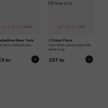
(274)
(74)
ybelline New York
L'Oréal Paris
ter Gloss 3 Moon 5,4ml
Color Riche Lipstick Satin 235
Nude 4,3 g
23 kr
137 kr