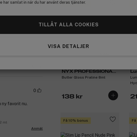
 har samlat in när du har använt deras tjänster.
Få 10% bonus
Få
Anmäl
TILLÅT ALLA COOKIES
0
VISA DETALJER
(583)
l
Anmäl
NYX PROFESSIONAL
Lu
Butter Gloss Praline 8ml
Lum
MAKEUP
Hyd
Glo
0
138 kr
21
 ny favorit nu.
Få 10% bonus
Få
2 ml
Anmäl