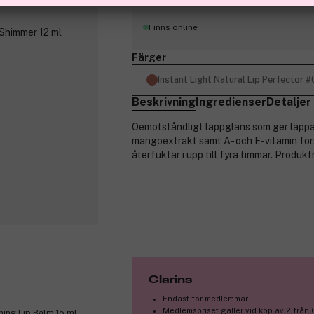
Finns online
Färger
Instant Light Natural Lip Perfector
Beskrivning
Ingredienser
Detaljer
Oemotståndligt läppglans som ger läppar
mangoextrakt samt A- och E-vitamin för
återfuktar i upp till fyra timmar. Produ
Clarins
Endast för medlemmar
Medlemspriset gäller vid köp av 2 från 
hing Lip Balm 15 ml