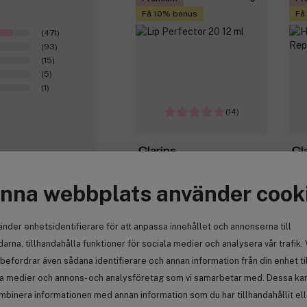
Få 10% bonus
Få
(471)
(93)
(15)
(5)
(1)
(14)
Clarins
Cl
Lip Perfector 20 12 ml
Hyd
Rep
nna webbplats använder cook
Medlemspris:
Med
176 kr
11
änder enhetsidentifierare för att anpassa innehållet och annonserna till
235 kr
159
0
arna, tillhandahålla funktioner för sociala medier och analysera vår trafik. 
Medlemspriset gäller
Med
befordrar även sådana identifierare och annan information från din enhet ti
vid köp av 2 från Clarins
vid
la medier och annons- och analysföretag som vi samarbetar med. Dessa kan 
mbinera informationen med annan information som du har tillhandahållit el
12ml