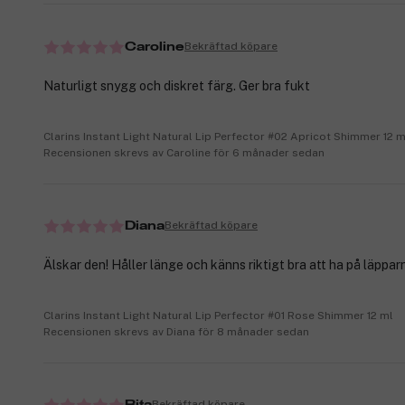
Bekräftad köpare
Caroline
Naturligt snygg och diskret färg. Ger bra fukt
Clarins Instant Light Natural Lip Perfector #02 Apricot Shimmer 12 m
Recensionen skrevs av Caroline för 6 månader sedan
Bekräftad köpare
Diana
Älskar den! Håller länge och känns riktigt bra att ha på läppar
Clarins Instant Light Natural Lip Perfector #01 Rose Shimmer 12 ml
Recensionen skrevs av Diana för 8 månader sedan
Bekräftad köpare
Rita