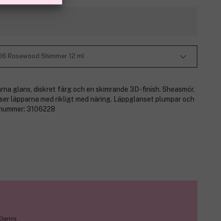
 #06 Rosewood Shimmer 12 ml
na glans, diskret färg och en skimrande 3D-finish. Sheasmör,
ser läpparna med rikligt med näring. Läppglanset plumpar och
ktnummer:
3106228
Clarins