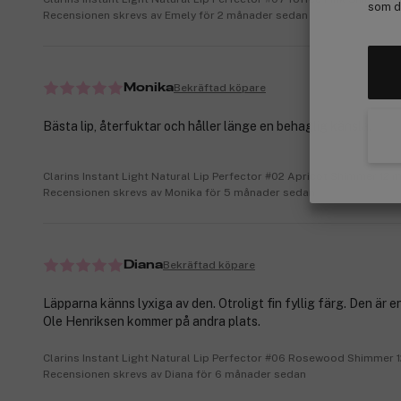
som de
Recensionen skrevs av Emely för 2 månader sedan
Bekräftad köpare
Monika
Bästa lip, återfuktar och håller länge en behaglig känsla.
Clarins Instant Light Natural Lip Perfector #02 Apricot Shimmer 12 m
Recensionen skrevs av Monika för 5 månader sedan
Bekräftad köpare
Diana
Läpparna känns lyxiga av den. Otroligt fin fyllig färg. Den är en
Ole Henriksen kommer på andra plats.
Clarins Instant Light Natural Lip Perfector #06 Rosewood Shimmer 1
Recensionen skrevs av Diana för 6 månader sedan