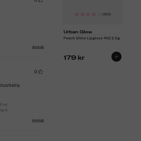
(183)
Urban Glow
Peach Shine Lipgloss #02 2,5g
Anmäl
179 kr
0
ituotteita.
2 ml
a.fi
Anmäl