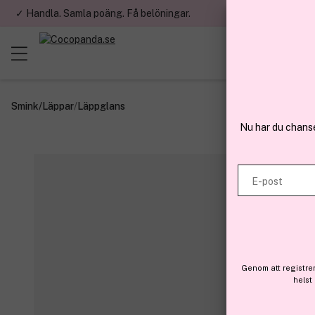
✓ Handla. Samla poäng. Få belöningar.
✓ Betala med fa
Smink
/
Läppar
/
Läppglans
Nu har du chans
E-post
Genom att registre
helst