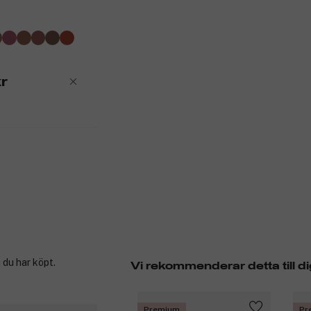
r
 du har köpt.
Vi rekommenderar detta till di
Premium
Pr