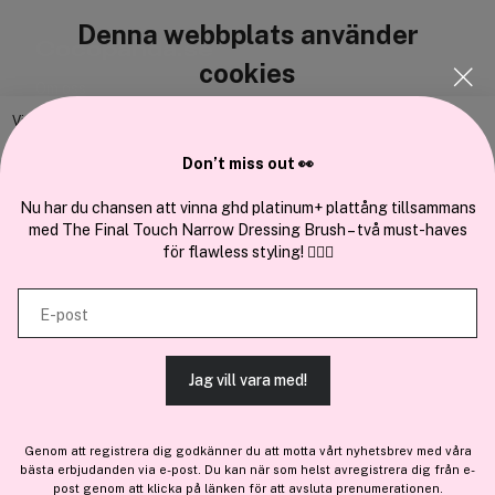
Denna webbplats använder
Cocopanda.se
cookies
Om oss
Bli medlem
Vi använder enhetsidentifierare för att anpassa innehållet och
annonserna till användarna, tillhandahålla funktioner för sociala medier
Samarbeta med oss
Don’t miss out 👀
och analysera vår trafik. Vi vidarebefordrar även sådana identifierare
och annan information från din enhet till de sociala medier och annons-
Nu har du chansen att vinna ghd platinum+ plattång tillsammans
med The Final Touch Narrow Dressing Brush – två must-haves
och analysföretag som vi samarbetar med. Dessa kan i sin tur
för flawless styling! 💇‍♀️✨
kombinera informationen med annan information som du har
En del av
Brandsdal Group AS
tillhandahållit eller som de har samlat in när du har använt deras
E-post
tjänster.
För personlig vägledning om professionella hårprodukter, klicka
här
.
Jag vill vara med!
TILLÅT ALLA COOKIES
Genom att registrera dig godkänner du att motta vårt nyhetsbrev med våra
bästa erbjudanden via e-post. Du kan när som helst avregistrera dig från e-
VISA DETALJER
post genom att klicka på länken för att avsluta prenumerationen.