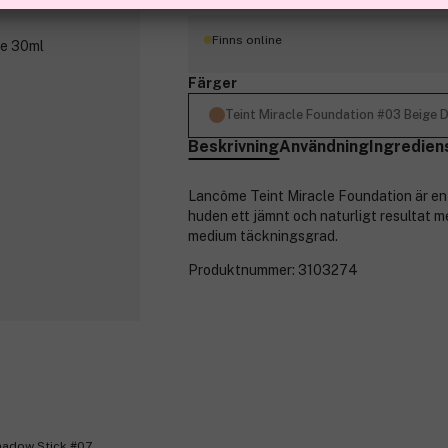
Finns online
Färger
Teint Miracle Foundation #03 Beige 
Beskrivning
Användning
Ingredien
Lancôme Teint Miracle Foundation är e
huden ett jämnt och naturligt resultat me
medium täckningsgrad.
Produktnummer:
3103274
adow Stick #07