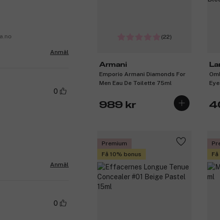
a.no
(22)
Anmäl
Armani
La
Emporio Armani Diamonds For
Omb
Men Eau De Toilette 75ml
Eye
0
1,4
989 kr
4
Premium
Pr
Få 10% bonus
Få
Anmäl
0