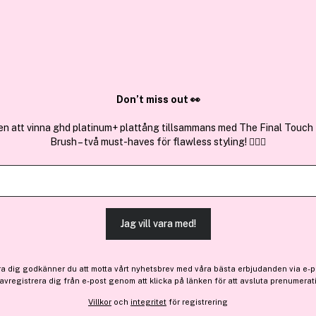
✓ Över 1,5 mil
ktura
✓ Trygg E-handel
Sök bland 25.321 produkter..
Don’t miss out 👀
en att vinna ghd platinum+ plattång tillsammans med The Final Touch
Brush – två must-haves för flawless styling! 💇‍♀️✨
Premium
Få 10% bonus
Lancôme
Teint Miracle Foundation 
(119)
Läs produktrecensione
Jag vill vara med!
ra dig godkänner du att motta vårt nyhetsbrev med våra bästa erbjudanden via e-p
 avregistrera dig från e-post genom att klicka på länken för att avsluta prenumerat
641 kr
Villkor
och
integritet
för registrering