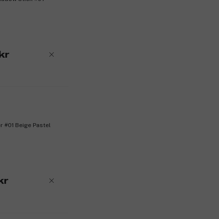
kr
 #01 Beige Pastel
kr