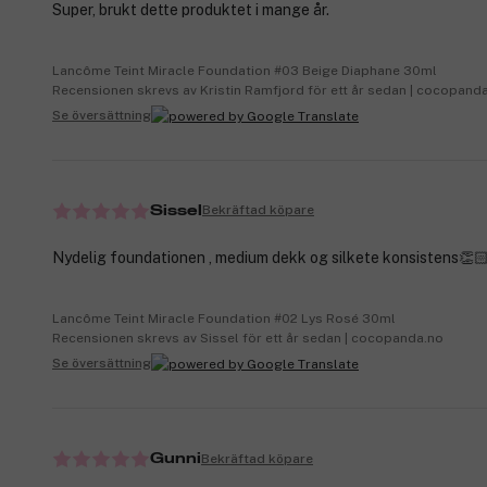
Super, brukt dette produktet i mange år.
Lancôme Teint Miracle Foundation #03 Beige Diaphane 30ml
Recensionen skrevs av Kristin Ramfjord för ett år sedan | cocopand
Se översättning
Bekräftad köpare
Sissel
Nydelig foundationen , medium dekk og silkete konsistens👏
Lancôme Teint Miracle Foundation #02 Lys Rosé 30ml
Recensionen skrevs av Sissel för ett år sedan | cocopanda.no
Se översättning
Bekräftad köpare
Gunni