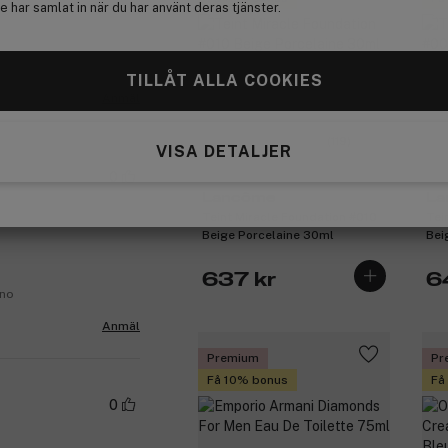
 har samlat in när du har använt deras tjänster.
TILLÅT ALLA COOKIES
Anmäl
(119)
VISA DETALJER
0
Lancôme
La
Teint Miracle Foundation #010
Tei
Beige Porcelaine 30ml
Bei
637 kr
6
.no
Anmäl
Premium
Pr
Få 10% bonus
Få
0