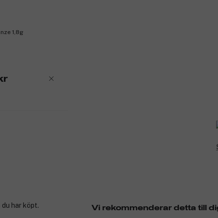
onze 1,8g
kr
 du har köpt.
Vi rekommenderar detta till di