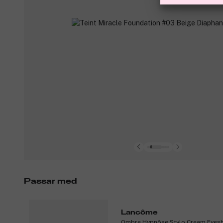
Passar med
Lancôme
Ombre Hypnôse Stylo Cream Eyesh