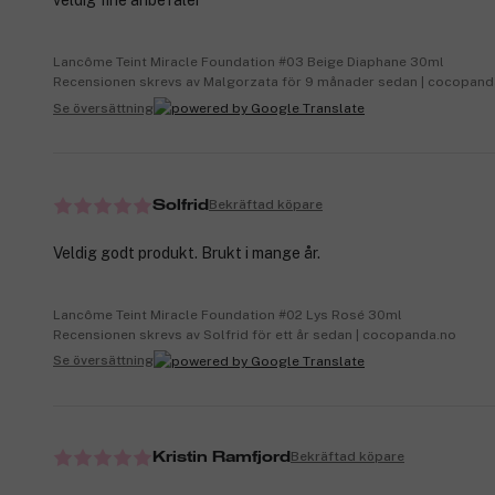
veldig fine anbefaler
Lancôme Teint Miracle Foundation #03 Beige Diaphane 30ml
Recensionen skrevs av Malgorzata för 9 månader sedan | cocopand
Se översättning
Bekräftad köpare
Solfrid
Veldig godt produkt. Brukt i mange år.
Lancôme Teint Miracle Foundation #02 Lys Rosé 30ml
Recensionen skrevs av Solfrid för ett år sedan | cocopanda.no
Se översättning
Bekräftad köpare
Kristin Ramfjord