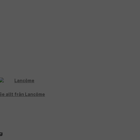
Se allt från Lancôme
g