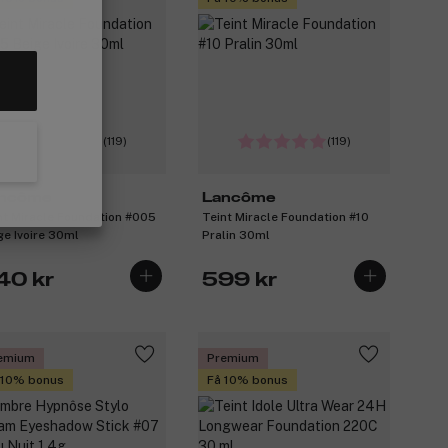
(119)
(119)
ncôme
Lancôme
nt Miracle Foundation #005
Teint Miracle Foundation #10
ge Ivoire 30ml
Pralin 30ml
40 kr
599 kr
emium
Premium
 10% bonus
Få 10% bonus