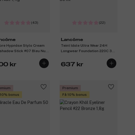
(43)
(22)
ncôme
Lancôme
re Hypnôse Stylo Cream
Teint Idole Ultra Wear 24H
shadow Stick #07 Bleu Nuit
Longwear Foundation 220C 30
g
ml
00 kr
637 kr
emium
Premium
 10% bonus
Få 10% bonus