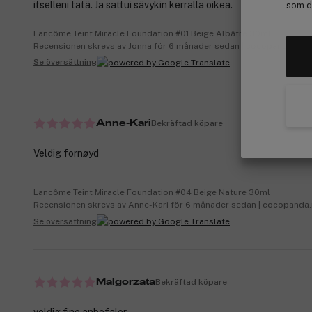
itselleni tätä. Ja sattui sävykin kerralla oikea.
som de
Lancôme Teint Miracle Foundation #01 Beige Albâtre 30ml
Recensionen skrevs av Jonna för 6 månader sedan | cocopanda.fi
Se översättning
Bekräftad köpare
Anne-Kari
Veldig fornøyd
Lancôme Teint Miracle Foundation #04 Beige Nature 30ml
Recensionen skrevs av Anne-Kari för 6 månader sedan | cocopanda
Se översättning
Bekräftad köpare
Malgorzata