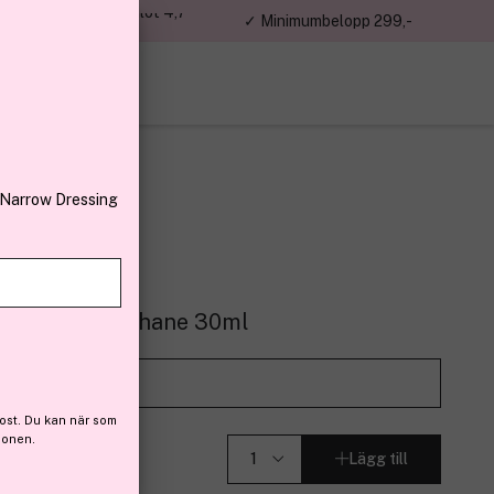
jon kunder – Trustpilot 4,7
✓ Minimumbelopp 299,-
av 5
 Narrow Dressing
#03 Beige Diaphane 30ml
r (79)
Prova det på
ost. Du kan när som
ionen.
Lägg till