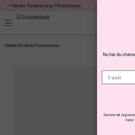
✓ Handla. Samla poäng. Få belöningar.
✓ Betala med fa
Smink
/
Ansikte
/
Foundations
Nu har du chans
E-post
Genom att registre
helst