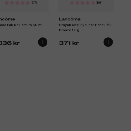
(37)
(116)
ncôme
Lancôme
acle Eau De Parfum 50 ml
Crayon Khôl Eyeliner Pencil #22
Bronze 1,8g
 036 kr
371 kr