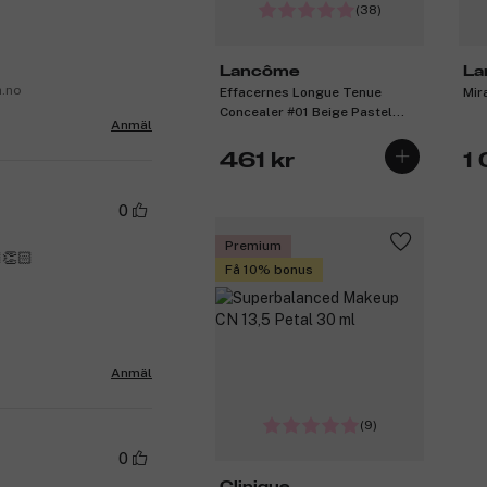
(38)
Lancôme
La
a.no
Effacernes Longue Tenue
Mir
Concealer #01 Beige Pastel
Anmäl
15ml
461 kr
1
0
Premium
👏🏻
Få 10% bonus
Anmäl
(9)
0
Clinique