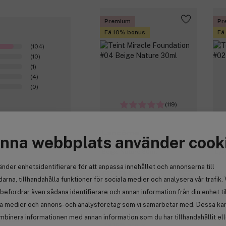
Premium
Pr
Få 10% bonus
Få
(104)
(10)
(1)
(4)
(0)
(119)
Lancôme
La
nna webbplats använder cook
Teint Miracle Foundation #04
Tei
Beige Nature 30ml
Lys
änder enhetsidentifierare för att anpassa innehållet och annonserna till
639 kr
6
arna, tillhandahålla funktioner för sociala medier och analysera vår trafik. 
befordrar även sådana identifierare och annan information från din enhet ti
0
la medier och annons- och analysföretag som vi samarbetar med. Dessa kan 
Premium
Pr
mbinera informationen med annan information som du har tillhandahållit el
ertaa tilasin
Få 10% bonus
Få