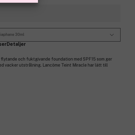
Diaphane 30ml
ser
Detaljer
n flytande och fuktgivande foundation med SPF15 som ger
d vacker utstrålning. Lancôme Teint Miracle har lätt till