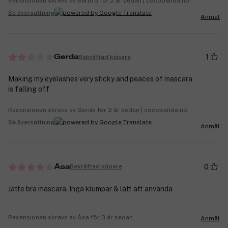
Recensionen skrevs av Barbro för 2 år sedan | cocopanda.no
Se översättning
Anmäl
1
Bekräftad köpare
Gerda
Making my eyelashes very sticky and peaces of mascara
is falling off
Recensionen skrevs av Gerda för 3 år sedan | cocopanda.no
Se översättning
Anmäl
0
Bekräftad köpare
Åsa
Jätte bra mascara. Inga klumpar & lätt att använda
Recensionen skrevs av Åsa för 3 år sedan
Anmäl