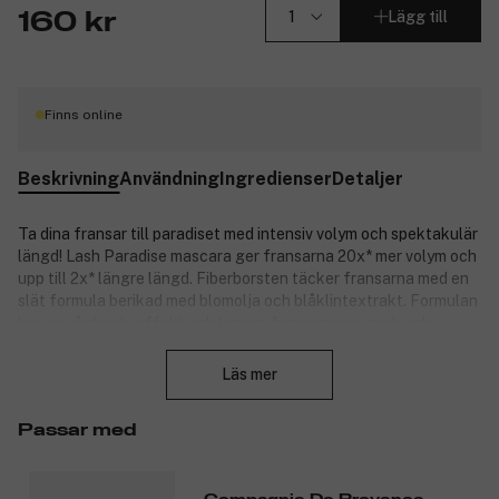
Lägg till
160 kr
Finns online
Beskrivning
Användning
Ingredienser
Detaljer
Ta dina fransar till paradiset med intensiv volym och spektakulär
längd! Lash Paradise mascara ger fransarna 20x* mer volym och
upp till 2x* längre längd. Fiberborsten täcker fransarna med en
slät formula berikad med blomolja och blåklintextrakt. Formulan
har en vårdande effekt och lämnar fransarna en mjuk och
Stäng
välvårdad känsla. Testad under oftalmologisk kontroll. Lämplig
för känsliga ögon. *Instrumentellt test på 24 personer..
Läs mer
Produktnummer:
3097803
Passar med