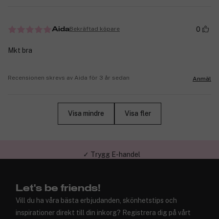
0
Bekräftad köpare
Aida
Mkt bra
Recensionen skrevs av Aida för 3 år sedan
Anmäl
Visa mindre
Visa fler
✓ Trygg E-handel
Let's be friends!
Vill du ha våra bästa erbjudanden, skönhetstips och
inspirationer direkt till din inkorg? Registrera dig på vårt