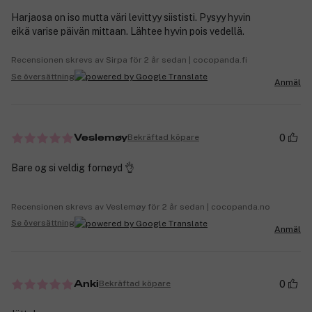
Harjaosa on iso mutta väri levittyy siististi. Pysyy hyvin
eikä varise päivän mittaan. Lähtee hyvin pois vedellä.
Recensionen skrevs av Sirpa för 2 år sedan | cocopanda.fi
Se översättning
Anmäl
0
Bekräftad köpare
Veslemøy
Bare og si veldig fornøyd 👌
Recensionen skrevs av Veslemøy för 2 år sedan | cocopanda.no
Se översättning
Anmäl
0
Bekräftad köpare
Anki