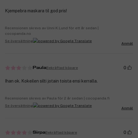
Kjempebra maskara til god pris!
Recensionen skrevs av Unni K.Lund för ett år sedan |
cocopanda.no
Se översättning
Anmäl
0
Bekräftad köpare
Paula
Ihan ok. Kokeilen silti jotain toista ensi kerralla.
Recensionen skrevs av Paula för 2 år sedan | cocopanda.fi
Se översättning
Anmäl
0
Bekräftad köpare
Sirpa