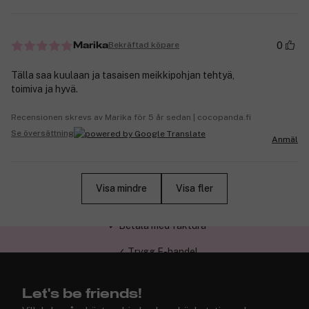
0
Bekräftad köpare
Marika
Tälla saa kuulaan ja tasaisen meikkipohjan tehtyä,
toimiva ja hyvä.
Recensionen skrevs av Marika för 5 år sedan | cocopanda.fi
Se översättning
Anmäl
Visa mindre
Visa fler
✓ Trygg E-handel
Let's be friends!