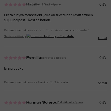
0
Bekräftad köpare
Katri
Erittäin hyvä meikkisieni, jolla on tuotteiden levittäminen
sujuu helposti. Kestää kauan.
Recensionen skrevs av Katri för ett år sedan | cocopanda.fi
Se översättning
Anmäl
0
Bekräftad köpare
Pernilla
Bra produkt
Recensionen skrevs av Pernilla för 2 år sedan
Anmäl
0
Bekräftad köpare
Hannah Solerød