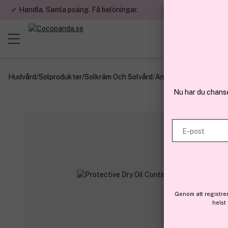
✓ Handla. Samla poäng. Få belöningar.
✓ Betala med fa
Hudvård
/
Solprodukter
/
Solkräm Och Solvård
/
Ansikte
Nu har du chans
E-post
Genom att registre
helst