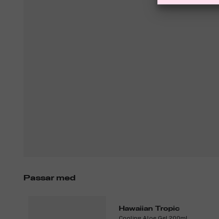
Passar med
Hawaiian Tropic
Cooling Aloe Gel 200ml