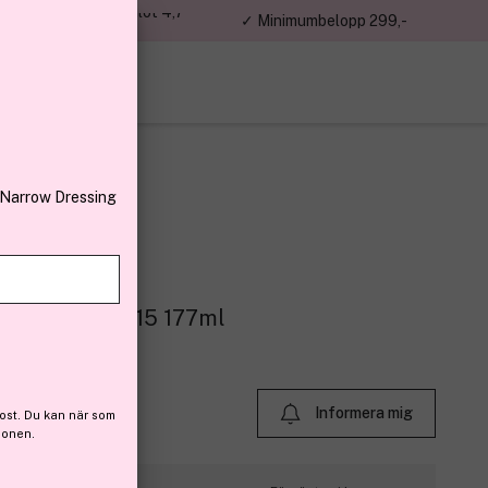
jon kunder – Trustpilot 4,7
✓ Minimumbelopp 299,-
av 5
 Narrow Dressing
c
ous Spray SPF15 177ml
 (34)
Informera mig
ost. Du kan när som
ionen.