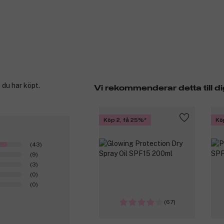
 du har köpt.
Vi rekommenderar detta till di
Köp 2, få 25%
Kö
(43)
(9)
(3)
(0)
(0)
(67)