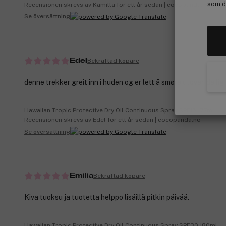
som de
Recensionen skrevs av Kamilla för ett år sedan | cocopanda.no
Se översättning
Bekräftad köpare
Edel
denne trekker greit inn i huden og er lett å smøre utover. deilig
Hawaiian Tropic Protective Dry Oil Continuous Spray SPF15 177ml
Recensionen skrevs av Edel för ett år sedan | cocopanda.no
Se översättning
Bekräftad köpare
Emilia
Kiva tuoksu ja tuotetta helppo lisäillä pitkin päivää.
Hawaiian Tropic Protective Dry Oil Continuous Spray SPF30 180ml