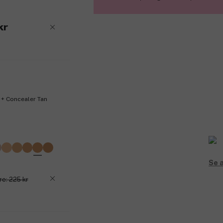
kr
n + Concealer Tan
Se a
re: 225 kr