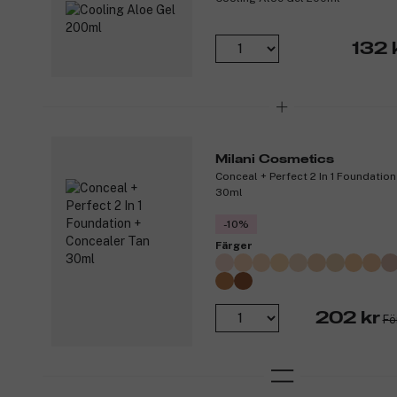
132 
Milani Cosmetics
Conceal + Perfect 2 In 1 Foundatio
30ml
-10%
Färger
202 kr
Fö