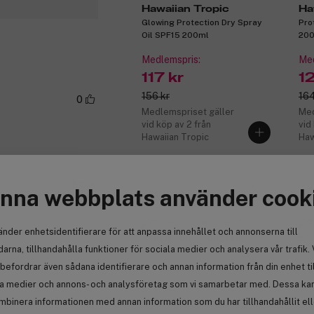
Hawaiian Tropic
Ha
Glowing Protection Dry Spray
Pro
Oil SPF15 200ml
20
Medlemspris:
Med
117 kr
1
156 kr
164
0
Medlemspriset gäller
Med
vid köp av 2 från
vid
Hawaiian Tropic
Haw
Anmäl
nna webbplats använder cook
-10%
Kö
änder enhetsidentifierare för att anpassa innehållet och annonserna till
0
arna, tillhandahålla funktioner för sociala medier och analysera vår trafik. 
befordrar även sådana identifierare och annan information från din enhet ti
la medier och annons- och analysföretag som vi samarbetar med. Dessa kan 
mbinera informationen med annan information som du har tillhandahållit el
(793)