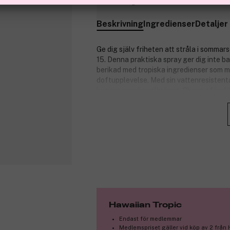
Slut i lager
Beskrivning
Ingredienser
Detaljer
Ge dig själv friheten att stråla i somm
15. Denna praktiska spray ger dig inte b
berikad med tropiska ingredienser som m
doftupplevelse. Med sin vattenresistenta
bygger upp din solbränna. Skapa oförglö
följeslagare mot en strålande sommar.
UVA/UVB-skydd
Vattenresistent
Snabbabsorberande utan kladd
Bekvämt sprayformat
Innehåller hudälskande ingredien
Vegansk
Ikonisk tropisk doft
Produktnummer:
3090192
Hawaiian Tropic
Endast för medlemmar
Medlemspriset gäller vid köp av 2 från