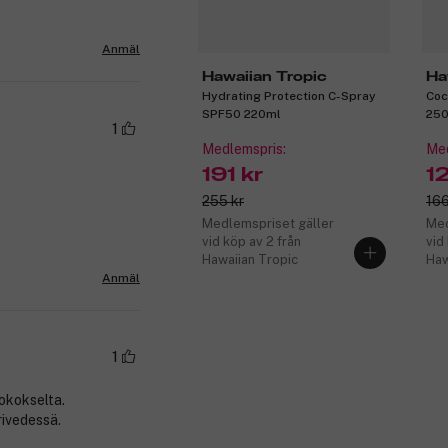
Anmäl
Hawaiian Tropic
Ha
Hydrating Protection C-Spray
Coc
SPF50 220ml
250
1
Medlemspris:
Med
191 kr
1
255 kr
166
Medlemspriset gäller
Med
vid köp av 2 från
vid
Hawaiian Tropic
Haw
Anmäl
1
ookokselta.
rivedessä.