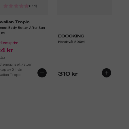
(144)
waiian Tropic
onut Body Butter After Sun
 ml
ECOOKING
Handtvål 500ml
lemspris:
24 kr
 kr
lemspriset gäller
 köp av 2 från
310 kr
aiian Tropic