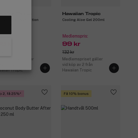
waiian Tropic
Hawaiian Tropic
k Hydration Sun Lotion
Cooling Aloe Gel 200ml
30 180ml
lemspris:
Medlemspris:
38 kr
99 kr
 kr
132 kr
lemspriset gäller
Medlemspriset gäller
 köp av 2 från
vid köp av 2 från
aiian Tropic
Hawaiian Tropic
p 2, få 25%
Få 10% bonus