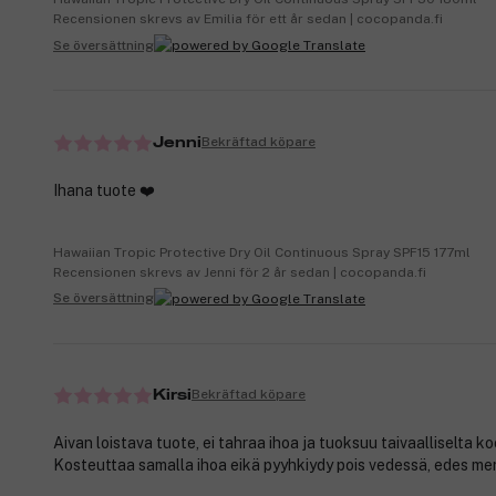
Recensionen skrevs av Emilia för ett år sedan | cocopanda.fi
Se översättning
Bekräftad köpare
Jenni
Ihana tuote ❤️
Hawaiian Tropic Protective Dry Oil Continuous Spray SPF15 177ml
Recensionen skrevs av Jenni för 2 år sedan | cocopanda.fi
Se översättning
Bekräftad köpare
Kirsi
Aivan loistava tuote, ei tahraa ihoa ja tuoksuu taivaalliselta k
Kosteuttaa samalla ihoa eikä pyyhkiydy pois vedessä, edes me