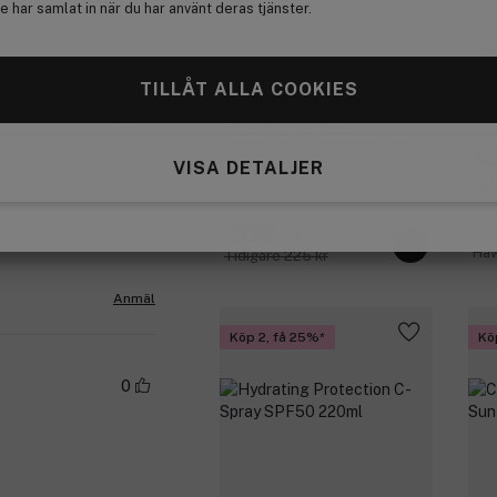
 har samlat in när du har använt deras tjänster.
Anmäl
Ha
Sil
TILLÅT ALLA COOKIES
SPF
Milani Cosmetics
Conceal + Perfect 2 In 1
Med
0
Foundation + Concealer Tan
1
30ml
VISA DETALJER
 lukt😊
185
Med
202 kr
vid
Haw
Tidigare 225 kr
Anmäl
Köp 2, få 25%
Kö
0