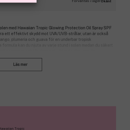
Förväntas i lager
Okänt
arsolen med Hawaiian Tropic Glowing Protection Oil Spray SPF
ara ett effektivt skydd mot UVA/UVB-strålar, utan är också
ango, plumeria och guava för en underbar tropisk
 formula kan du njuta av varje stund i solen medan du säkert
mliga minnen och låt denna skyddande olja vara din
Stäng
Läs mer
ser som mango, plumeria och guava
 Hawaiian Tropic