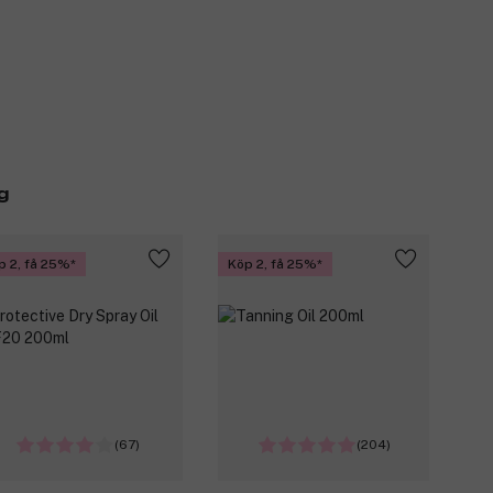
g
p 2, få 25%
Köp 2, få 25%
(67)
(204)