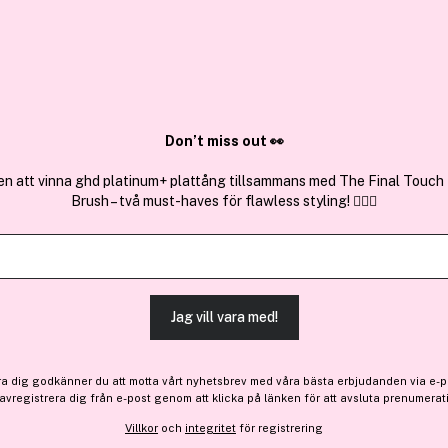
✓ Över 1,5 mil
ktura
✓ Trygg E-handel
Sök bland 25.397 produkter..
Don’t miss out 👀
en att vinna ghd platinum+ plattång tillsammans med The Final Touch
Brush – två must-haves för flawless styling! 💇‍♀️✨
Få 10% bonus
Hawaiian Tropi
Protective Dry Oil Continu
(55)
Läs produktrecensioner
Jag vill vara med!
199 kr
ra dig godkänner du att motta vårt nyhetsbrev med våra bästa erbjudanden via e-p
Slut i lager
 avregistrera dig från e-post genom att klicka på länken för att avsluta prenumerat
Villkor
och
integritet
för registrering