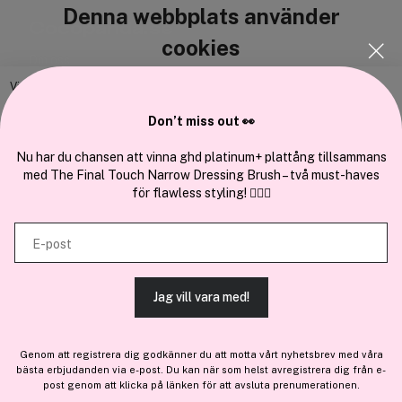
Denna webbplats använder
Cocopanda.se
cookies
Om oss
Bli medlem
Vi använder enhetsidentifierare för att anpassa innehållet och
annonserna till användarna, tillhandahålla funktioner för sociala medier
Samarbeta med oss
Don’t miss out 👀
och analysera vår trafik. Vi vidarebefordrar även sådana identifierare
och annan information från din enhet till de sociala medier och annons-
Nu har du chansen att vinna ghd platinum+ plattång tillsammans
med The Final Touch Narrow Dressing Brush – två must-haves
och analysföretag som vi samarbetar med. Dessa kan i sin tur
för flawless styling! 💇‍♀️✨
kombinera informationen med annan information som du har
En del av
Brandsdal Group AS
tillhandahållit eller som de har samlat in när du har använt deras
E-post
tjänster.
För personlig vägledning om professionella hårprodukter, klicka
här
.
Jag vill vara med!
TILLÅT ALLA COOKIES
Genom att registrera dig godkänner du att motta vårt nyhetsbrev med våra
bästa erbjudanden via e-post. Du kan när som helst avregistrera dig från e-
VISA DETALJER
post genom att klicka på länken för att avsluta prenumerationen.