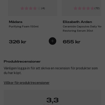
(4)
(72)
Mádara
Elizabeth Arden
Purifying Foam 150ml
Ceramide Capsules Daily Yout
Restoring Serum 30st
326 kr
655 kr
Produktrecensioner
Vänligen logga in för att skriva en recension för produkter som
du har köpt.
Villkor för produktrecensioner
3,3