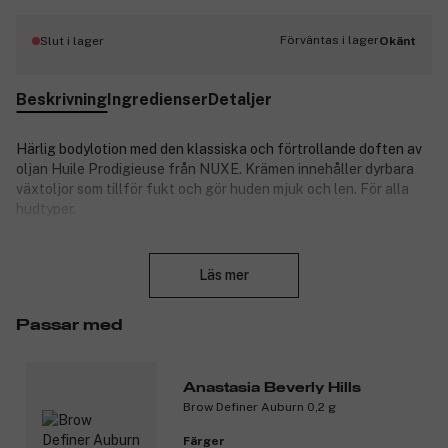
Förväntas i lager
Slut i lager
Okänt
Beskrivning
Ingredienser
Detaljer
Härlig bodylotion med den klassiska och förtrollande doften av
oljan Huile Prodigieuse från NUXE. Krämen innehåller dyrbara
växtoljor som tillför fukt och gör huden mjuk och len. För alla
hudtyper.
Stäng
Användning:
Läs mer
Smörj in på morgonen och/eller kvällen, gärna på hela kroppen.
Passar med
NUXE är ett av Frankrikes ledande och mest populära
hudvårdsmärken. Alla produkter innehåller exklusiva blom- och
växtextrakt.
Anastasia Beverly Hills
Brow Definer Auburn 0,2 g
Produktnummer:
3093390
Färger