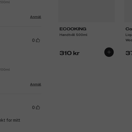
 200ml
Anmäl
ECOOKING
Co
Handtvål 500ml
Liq
Pr
0
Woo
310 kr
3
 200ml
Anmäl
0
kt for mitt