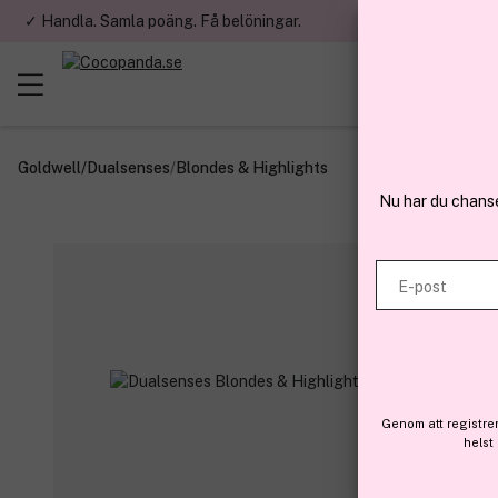
✓ Handla. Samla poäng. Få belöningar.
✓ Betala med fa
Goldwell
/
Dualsenses
/
Blondes & Highlights
Nu har du chans
E-post
Genom att registre
helst