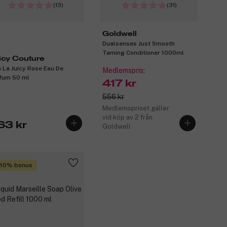
(13)
(31)
Goldwell
Dualsenses Just Smooth
Taming Conditioner 1000ml
icy Couture
a La Juicy Rose Eau De
Medlemspris:
fum 50 ml
417 kr
556 kr
Medlemspriset gäller
vid köp av 2 från
63 kr
Goldwell
 10% bonus