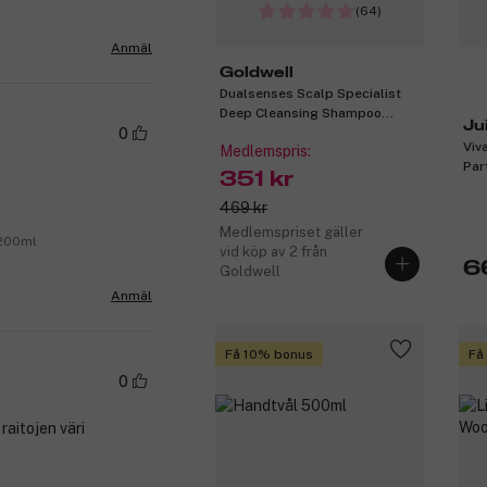
(64)
Anmäl
Goldwell
Dualsenses Scalp Specialist
Deep Cleansing Shampoo
Ju
1000ml
0
Viv
Medlemspris:
Par
351 kr
469 kr
Medlemspriset gäller
 200ml
vid köp av 2 från
6
Goldwell
Anmäl
Få 10% bonus
Få
0
raitojen väri