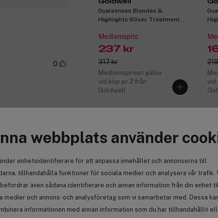
Goldwell
Go
Dualsenses Blondes &
Dua
Highlights 60sec Treatment
Hig
500ml
Con
Medlemspris:
Med
237 kr
1
317 kr
219
0
Medlemspriset gäller
Med
vid köp av 2 från
vid
Goldwell
Gol
 1000ml
Köp 2, få 25%
Få
nna webbplats använder cook
Anmäl
änder enhetsidentifierare för att anpassa innehållet och annonserna till
arna, tillhandahålla funktioner för sociala medier och analysera vår trafik. 
0
befordrar även sådana identifierare och annan information från din enhet ti
la medier och annons- och analysföretag som vi samarbetar med. Dessa kan 
(27)
mbinera informationen med annan information som du har tillhandahållit el