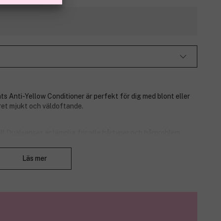
s Anti-Yellow Conditioner är perfekt för dig med blont eller
ret mjukt och väldoftande.
 Dualsenses är lämplig för alla hårtyper och hårproblem.
r problem med mjäll är detta serien för dig!
Stäng
Läs mer
n öronen och ner, och skölj sedan ur.
de teknik med Luminescine. Luminescine omvandlar osynligt
antastiskt och ger en överlägsen glans!