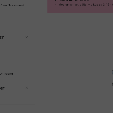
Endast för medlemmar
Medlemspriset gäller vid köp av 2 från 
60sec Treatment
kr
Oil 195ml
kr