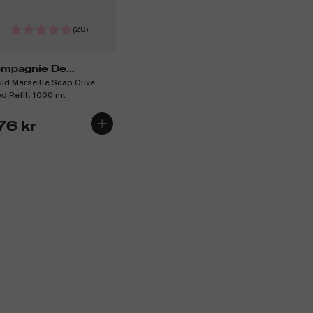
(28)
mpagnie De
uid Marseille Soap Olive
ovence
d Refill 1000 ml
76 kr