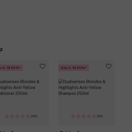
g
p 2, få 25%
Köp 2, få 25%
(42)
(61)