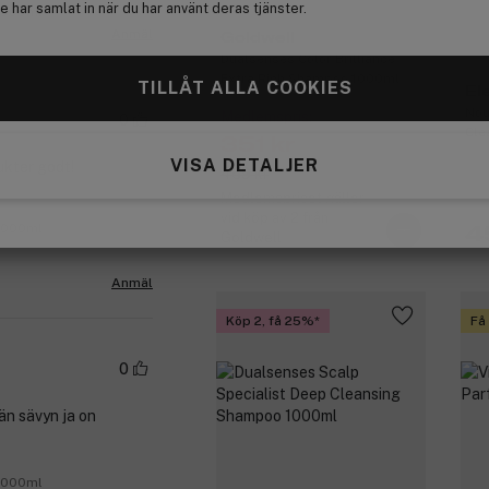
 har samlat in när du har använt deras tjänster.
 1000ml
Anmäl
Goldwell
Dualsenses Color Brilliance
Extra Rich Shampoo 1000ml
TILLÅT ALLA COOKIES
El
Nou
Medlemspris:
0
Cle
351 kr
VISA DETALJER
ukter godt!
469 kr
Medlemspriset gäller
vid köp av 2 från
 1000ml
4
Goldwell
Anmäl
Köp 2, få 25%
Få
0
eän sävyn ja on
 1000ml