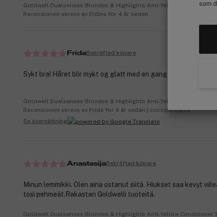
som de
Goldwell Dualsenses Blondes & Highlights Anti-Yellow Conditioner
Recensionen skrevs av Eldina för 4 år sedan
Bekräftad köpare
Frida
Sykt bra! Håret blir mykt og glatt med en gang man tar den i. L
Goldwell Dualsenses Blondes & Highlights Anti-Yellow Conditioner
Recensionen skrevs av Frida för 4 år sedan | cocopanda.no
Se översättning
Bekräftad köpare
Anastasija
Minun lemmikki. Olen aina ostanut siitä. Hiukset saa kevyt viil
tosi pehmeät.Rakastan Goldwelli tuoteitä.
Goldwell Dualsenses Blondes & Highlights Anti-Yellow Conditioner