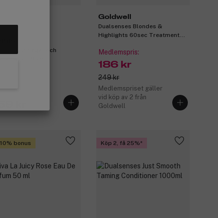
Goldwell
Dualsenses Blondes &
Highlights 60sec Treatment
emis
200ml
rishing Omega-Rich
Medlemspris:
ansing Oil 195ml
186 kr
249 kr
Medlemspriset gäller
vid köp av 2 från
59 kr
Goldwell
 10% bonus
Köp 2, få 25%