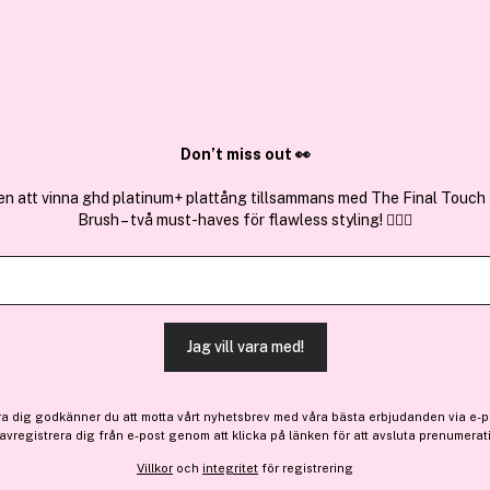
✓ Över 1,5 mil
ktura
✓ Trygg E-handel
Sök bland 25.320 produkter..
Don’t miss out 👀
en att vinna ghd platinum+ plattång tillsammans med The Final Touch
Brush – två must-haves för flawless styling! 💇‍♀️✨
Köp 2, få 25%
Få 10% bonus
Goldwell
Dualsenses Blondes & Highl
(42)
Läs produktrecensioner
Jag vill vara med!
Medlemspris:
369 kr
ra dig godkänner du att motta vårt nyhetsbrev med våra bästa erbjudanden via e-p
 avregistrera dig från e-post genom att klicka på länken för att avsluta prenumerat
493 kr
Villkor
och
integritet
för registrering
Medlemspriset gäller vid köp av 2 från Go