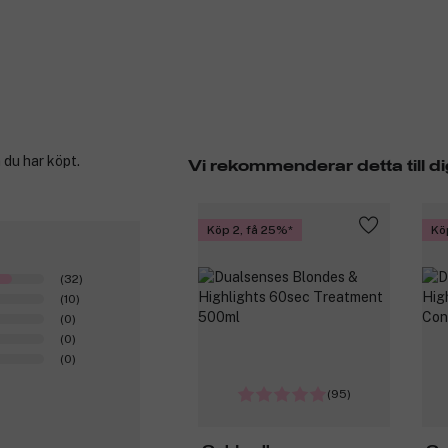
 du har köpt.
Vi rekommenderar detta till di
Köp 2, få 25%
Kö
(32)
(10)
(0)
(0)
(0)
(95)