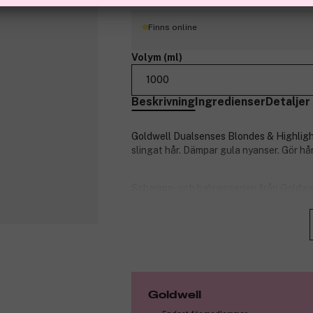
Finns online
Volym (ml)
1000
Beskrivning
Ingredienser
Detaljer
Goldwell Dualsenses Blondes & Highlight
slingat hår. Dämpar gula nyanser. Gör hå
Schampo- och balsamserien från Goldwell
Oavsett om du har lockar, färgat hår elle
Applicera i vått hår. Arbeta in i håret frå
Innehåller Goldwells unika färgbevaran
UV-ljus till synligt ljus. Resultatet är f
Goldwell
Produktnummer:
3087023