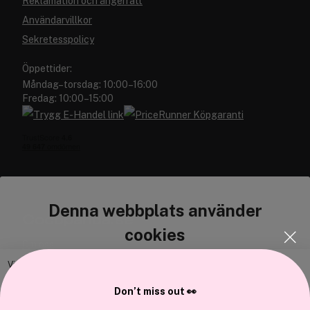
Reklamation och ångerrätt
Användarvillkor
Sekretesspolicy
Öppettider:
Måndag–torsdag: 10:00–16:00
Fredag: 10:00–15:00
Denna webbplats använder
Cocopanda.se
cookies
Om oss
Bli medlem
Vi använder enhetsidentifierare för att anpassa innehållet och
annonserna till användarna, tillhandahålla funktioner för sociala medier
Samarbeta med oss
Don’t miss out 👀
och analysera vår trafik. Vi vidarebefordrar även sådana identifierare