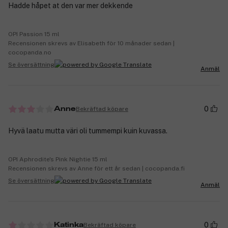
Hadde håpet at den var mer dekkende
OPI Passion 15 ml
Recensionen skrevs av Elisabeth för 10 månader sedan |
cocopanda.no
Se översättning
Anmäl
0
Bekräftad köpare
Anne
Hyvä laatu mutta väri oli tummempi kuin kuvassa.
OPI Aphrodite's Pink Nightie 15 ml
Recensionen skrevs av Anne för ett år sedan | cocopanda.fi
Se översättning
Anmäl
0
Bekräftad köpare
Katinka