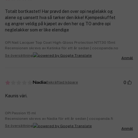
Totalt bortkastet! Har prøvd den over opi neglelakk og
alene og uansett hva så tørker den ikke! Kjempeskuffet
og angrer veldig på kjøpet av den her og TO andre opi
neglelakker som er like elendige
OPI Nail Lacquer Top Coat High-Gloss Protection NTT30 15ml
Recensionen skrevs av Katinka för ett år sedan | cocopanda.no
Se översättning
Anmäl
0
Bekräftad köpare
Nadia
Kaunis väri.
OPI Passion 15 ml
Recensionen skrevs av Nadia för ett år sedan | cocopanda.fi
Se översättning
Anmäl