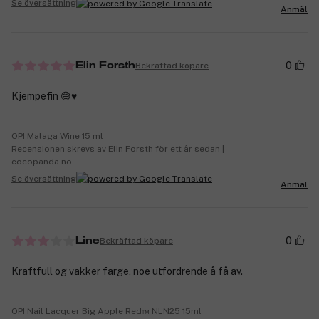
Se översättning
Anmäl
0
Bekräftad köpare
Elin Forsth
Kjempefin 😅♥️
OPI Malaga Wine 15 ml
Recensionen skrevs av Elin Forsth för ett år sedan |
cocopanda.no
Se översättning
Anmäl
0
Bekräftad köpare
Line
Kraftfull og vakker farge, noe utfordrende å få av.
OPI Nail Lacquer Big Apple Red™ NLN25 15ml