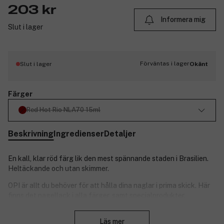
203 kr
Informera mig
Slut i lager
Förväntas i lager
Slut i lager
Okänt
Färger
Red Hot Rio NLA70 15ml
Beskrivning
Ingredienser
Detaljer
En kall, klar röd färg lik den mest spännande staden i Brasilien.
Heltäckande och utan skimmer.
OPI är allt du behöver för att hålla dina naglar i prima skick. Här
finns det nagellack i alla färger, samt specialprodukter.
OPI är ett av världens ledande nagellacksmärken, av
Stäng
superkvalitet. Älskat av kändisar!
Läs mer