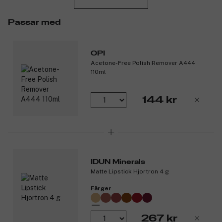
- OPI är ett färgföretag och har ett av världens mest omfattande
Passar med
färgutbud som sin specialitet.
-Det största färgsortimentet.
- Innehåller inga farliga/skadliga eller allergiframkallande
OPI
ingredienser.
Acetone-Free Polish Remover A444
- Har vunnit otaliga utmärkelser både i USA och i andra länder.
110ml
- Är världskända.
-Perferkt resultat.
- Flagar inte.
144 kr
- Är utformad för professionell användning.
- Världens mest sålda salongslack.
- Finns i över 400 färger.
- Snabbtorkande.
- Har två fasta kollektioner varje år som är inspirerade av
aktuellt mode.
IDUN Minerals
- Har dessutom 2–3 årstidsanpassade kollektioner.
Matte Lipstick Hjortron 4 g
- Lång hållbarhet.
Färger
Produktnummer:
3065367
267 kr