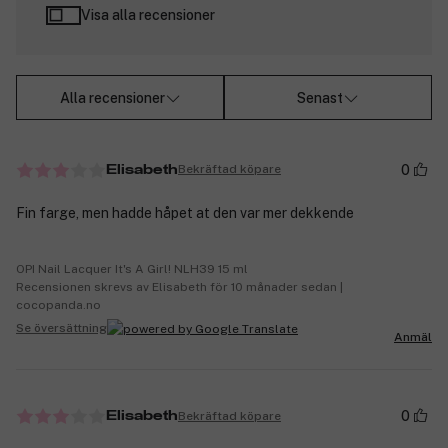
Visa alla recensioner
Alla recensioner
Senast
0
Bekräftad köpare
Elisabeth
Fin farge, men hadde håpet at den var mer dekkende
OPI Nail Lacquer It's A Girl! NLH39 15 ml
Recensionen skrevs av Elisabeth för 10 månader sedan |
cocopanda.no
Se översättning
Anmäl
0
Bekräftad köpare
Elisabeth