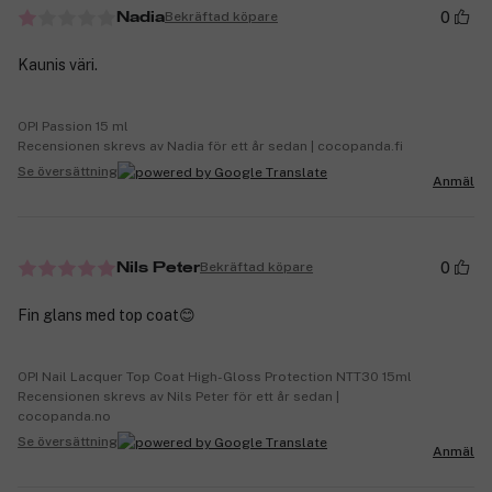
0
Bekräftad köpare
Nadia
Kaunis väri.
OPI Passion 15 ml
Recensionen skrevs av Nadia för ett år sedan | cocopanda.fi
Se översättning
Anmäl
0
Bekräftad köpare
Nils Peter
Fin glans med top coat😊
OPI Nail Lacquer Top Coat High-Gloss Protection NTT30 15ml
Recensionen skrevs av Nils Peter för ett år sedan |
cocopanda.no
Se översättning
Anmäl