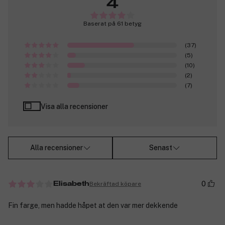
4
Baserat på 61 betyg
(37)
(5)
(10)
(2)
(7)
Visa alla recensioner
Alla recensioner
Senast
0
Bekräftad köpare
Elisabeth
Fin farge, men hadde håpet at den var mer dekkende