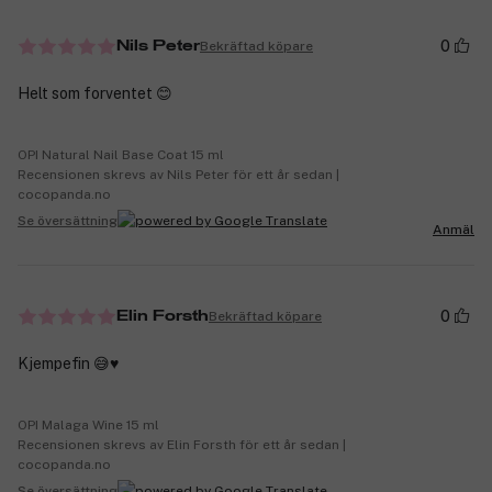
0
Bekräftad köpare
Nils Peter
Helt som forventet 😊
OPI Natural Nail Base Coat 15 ml
Recensionen skrevs av Nils Peter för ett år sedan |
cocopanda.no
Se översättning
Anmäl
0
Bekräftad köpare
Elin Forsth
Kjempefin 😅♥️
OPI Malaga Wine 15 ml
Recensionen skrevs av Elin Forsth för ett år sedan |
cocopanda.no
Se översättning