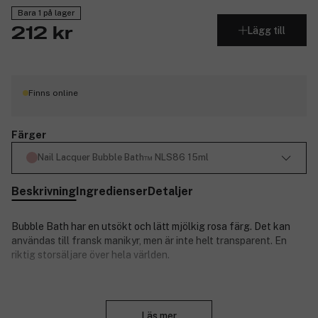
Bara 1 på lager
Lägg till
212 kr
Finns online
Färger
Nail Lacquer Bubble Bath™ NLS86 15ml
Beskrivning
Ingredienser
Detaljer
Bubble Bath har en utsökt och lätt mjölkig rosa färg. Det kan
användas till fransk manikyr, men är inte helt transparent. En
riktig storsäljare över hela världen.
OPI är ett världskänt märke som erbjuder fantastiska nagellack i
Stäng
ett enormt utbud av nyanser, nagelvårdsprodukter och andra
Läs mer