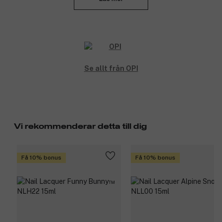
tillbehör som du behöver för att hålla naglarna i toppskick.
Produktnummer:
3017712
Se allt från OPI
Vi rekommenderar detta till dig
Få 10% bonus
Få 10% bonus