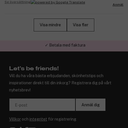
Se översättning
Anmäl
Visa mindre
Visa fler
✓ Trygg E-handel
Let's be friends!
Vill du ha våra bästa erbjudanden, skönhetstips och
inspirationer direkt till din inkorg? Registrera dig på vårt
nyhetsbrev!
Anmäl dig
E-post
Villkor
och
integritet
för registrering