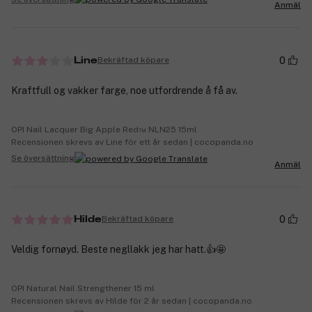
Anmäl
0
Bekräftad köpare
Line
Kraftfull og vakker farge, noe utfordrende å få av.
OPI Nail Lacquer Big Apple Red™ NLN25 15ml
Recensionen skrevs av Line för ett år sedan | cocopanda.no
Se översättning
Anmäl
0
Bekräftad köpare
Hilde
Veldig fornøyd. Beste negllakk jeg har hatt.👍🤩
OPI Natural Nail Strengthener 15 ml
Recensionen skrevs av Hilde för 2 år sedan | cocopanda.no