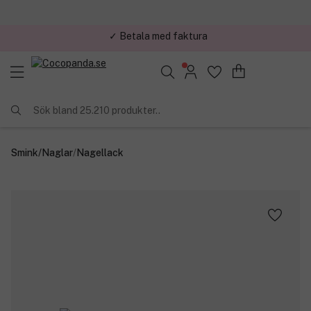
✓ Trygg E-handel
Sök bland 25.210 produkter..
Smink
/
Naglar
/
Nagellack