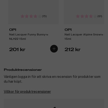
(15)
(61)
OPI
OPI
Nail Lacquer Funny Bunny™
Nail Lacquer Alpine Snow™ N
NLH22 15ml
15ml
201 kr
212 kr
Produktrecensioner
Vänligen logga in för att skriva en recension för produkter som
du har köpt.
Villkor för produktrecensioner