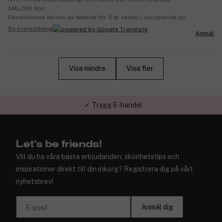
SMLC06 8ml
Recensionen skrevs av Wahida för 3 år sedan | cocopanda.no
Se översättning
Anmäl
Visa mindre
Visa fler
✓ Trygg E-handel
Let's be friends!
Vill du ha våra bästa erbjudanden, skönhetstips och
inspirationer direkt till din inkorg? Registrera dig på vårt
nyhetsbrev!
Anmäl dig
E-post