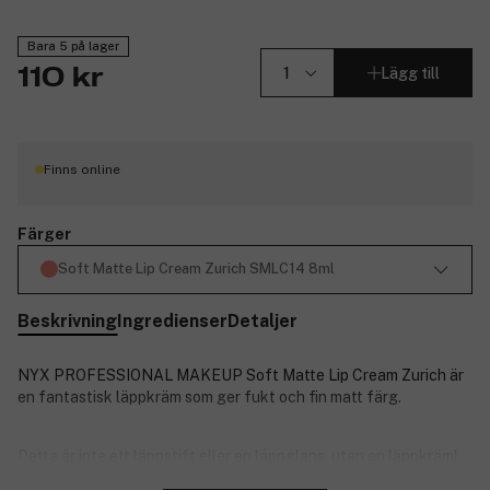
Bara 5 på lager
Lägg till
110 kr
Finns online
Färger
Soft Matte Lip Cream Zurich SMLC14 8ml
Beskrivning
Ingredienser
Detaljer
NYX PROFESSIONAL MAKEUP Soft Matte Lip Cream Zurich är
en fantastisk läppkräm som ger fukt och fin matt färg.
Detta är inte ett läppstift eller en läppglans, utan en läppkräm!
Denna sammetslena kräm smälter på läpparna och ger en
Stäng