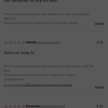
Helt fantastiskt fin färg och finish.
NYX Professional Makeup Soft Matte Lip Cream Copenhagen
SMLC20
Recensionen skrevs av Kaitlyn för 10 månader sedan
Anmäl
0
Bekräftad köpare
Heidi
Denne var veldig fin
NYX Professional Makeup Soft Matte Lip Cream Cannes SMLC19
8ml
Recensionen skrevs av Heidi för 11 månader sedan |
cocopanda.no
Se översättning
Anmäl
0
Bekräftad köpare
Desirée