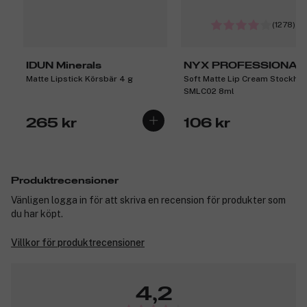
(1278)
IDUN Minerals
NYX PROFESSIONAL
Matte Lipstick Körsbär 4 g
Soft Matte Lip Cream Stockho
MAKEUP
SMLC02 8ml
265 kr
106 kr
Produktrecensioner
Vänligen logga in för att skriva en recension för produkter som
du har köpt.
Villkor för produktrecensioner
4,2