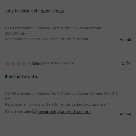
Jättefin färg, och lagom snygg.
NYX Professional Makeup Soft Matte Lip Cream Istanbul
SMLC06 8ml
Recensionen skrevs av Desirée för ett år sedan
Anmäl
0
Bekräftad köpare
Sani
Ihan luottotuote.
NYX Professional Makeup Soft Matte Lip Cream Cannes SMLC19
8ml
Recensionen skrevs av Sani för ett år sedan | cocopanda.fi
Se översättning
Anmäl