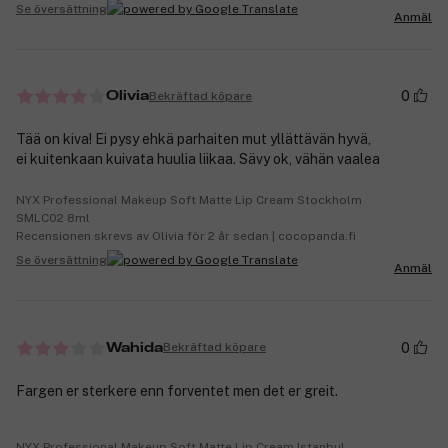
Se översättning
Anmäl
0
Bekräftad köpare
Olivia
Tää on kiva! Ei pysy ehkä parhaiten mut yllättävän hyvä,
ei kuitenkaan kuivata huulia liikaa. Sävy ok, vähän vaalea
NYX Professional Makeup Soft Matte Lip Cream Stockholm
SMLC02 8ml
Recensionen skrevs av Olivia för 2 år sedan | cocopanda.fi
Se översättning
Anmäl
0
Bekräftad köpare
Wahida
Fargen er sterkere enn forventet men det er greit.
NYX Professional Makeup Soft Matte Lip Cream Istanbul