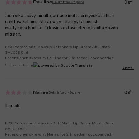
0
Bekräftad köpare
Pauliina
Juuri oikea sävy minulle, ei nude mutta ei myöskään liian
näyttävä/silmiinpistävä sävy. Levittyy tasaisesti,
miellyttävä huulilla. Ei kovin kestävä eli saa lisäillä päivän
mittaan.
NYX Professional Makeup Soft Matte Lip Cream Abu Dhabi
SMLC09 8ml
Recensionen skrevs av Pauliina för 2 år sedan | cocopanda.fi
Se översättning
Anmäl
0
Bekräftad köpare
Narjes
Ihan ok.
NYX Professional Makeup Soft Matte Lip Cream Monte Carlo
SMLC10 8ml
Recensionen skrevs av Narjes för 2 år sedan | cocopanda.fi