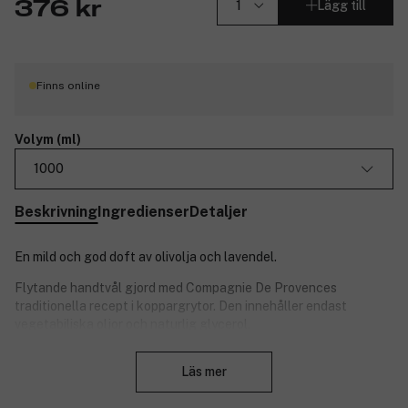
Lägg till
376 kr
Finns online
Volym (ml)
1000
Beskrivning
Ingredienser
Detaljer
En mild och god doft av olivolja och lavendel.
Flytande handtvål gjord med Compagnie De Provences
traditionella recept i koppargrytor. Den innehåller endast
vegetabiliska oljor och naturlig glycerol.
Stäng
Tvålarna från Compagnie De Provence ger näring och är
Läs mer
mjukgörande för huden, samtidigt som de är koncentrerade och
dryga att använda. En 500 ml stor flaska räcker till ca 250