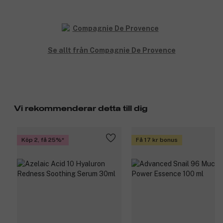
handtvättar. Tvålen är fri från parabener, animaliska fetter och
färgämnen. Den är inte testad på djur.
Glasflaskan håller länge och passar ypperligt till att fyllas på
igen, vilket gör den ekonomisk och miljövänlig att använda.
Se allt från Compagnie De Provence
Tvålen finns i pumpflaska av plast (300 ml), flaska i glas (500 ml)
och en refillflaska i plast (1000 ml).
Produktnummer:
3058767
Vi rekommenderar detta till dig
Köp 2, få 25%
Få 17 kr bonus