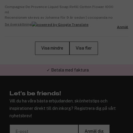
Compagnie De Provence Liquid Soap Refill Cotton Flower 1000
ml
Recensionen skrevs av Johanna för 9 år sedan | cocopanda.no
Se översättning
Anmäl
Visa mindre
Visa fler
✓ Trygg E-handel
Let's be friends!
Vill du ha våra bästa erbjudanden, skönhetstips och
inspirationer direkt till din inkorg? Registrera dig på vårt
nyhetsbrev!
Anmäl dig
E-post