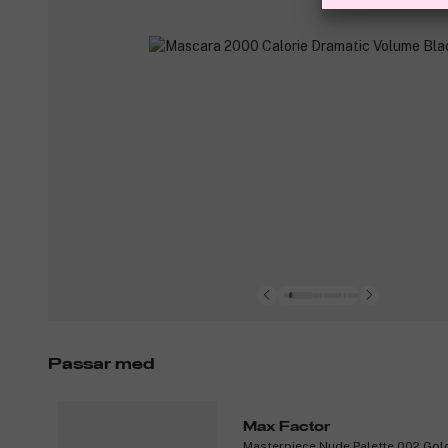
Passar med
Max Factor
Masterpiece Nude Palette 002 Gol