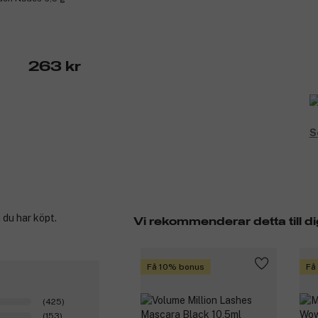
263 kr
S
 du har köpt.
Vi rekommenderar detta till di
Få 10% bonus
Få
(425)
(153)