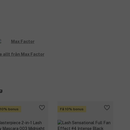
e allt från Max Factor
g
 10% bonus
Få 10% bonus