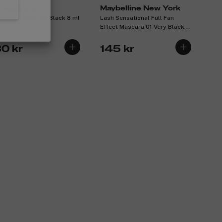
Oréal Paris
Maybelline New York
escopic Mascara Black 8 ml
Lash Sensational Full Fan
Effect Mascara 01 Very Black
9,5ml
30 kr
145 kr