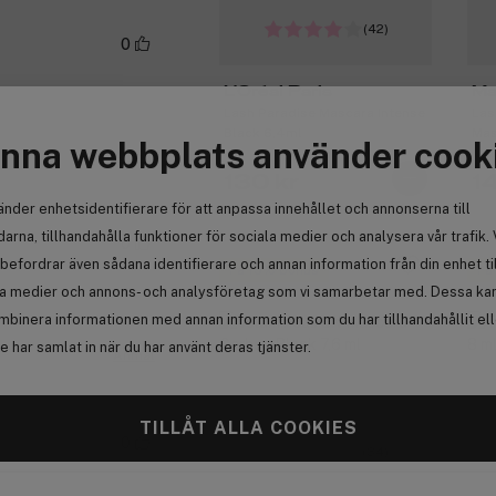
(42)
0
L'Oréal Paris
Ma
Lash Paradise Mascara Intense
Las
Black 6,4ml
Mas
nna webbplats använder cook
Anmäl
130 kr
1
änder enhetsidentifierare för att anpassa innehållet och annonserna till
arna, tillhandahålla funktioner för sociala medier och analysera vår trafik. 
0
befordrar även sådana identifierare och annan information från din enhet ti
Få 10% bonus
Få
la medier och annons- och analysföretag som vi samarbetar med. Dessa kan 
mbinera informationen med annan information som du har tillhandahållit el
 har samlat in när du har använt deras tjänster.
Anmäl
TILLÅT ALLA COOKIES
0
(34)