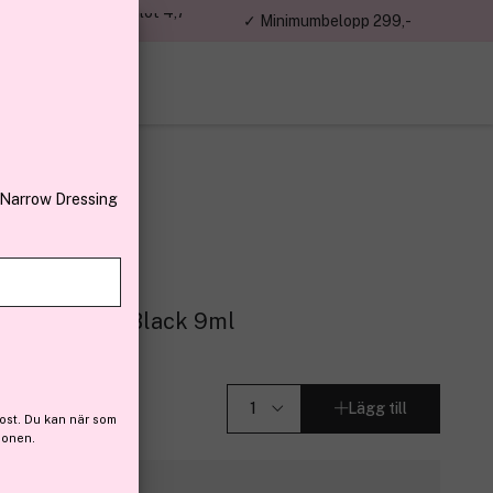
jon kunder – Trustpilot 4,7
✓ Minimumbelopp 299,-
av 5
 Narrow Dressing
atic Volume Black 9ml
r (381)
Lägg till
ost. Du kan när som
ionen.