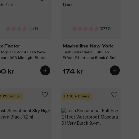
(8)
(2777)
x Factor
Maybelline New York
terpiece 2-in-1 Lash Wow
Lash Sensational Full Fan
cara 003 Midnight Black 7
Effect #4 Intense Black 9,5ml
60 kr
174 kr
 10% bonus
Få 10% bonus