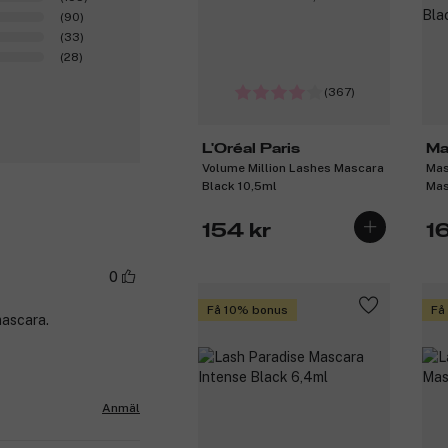
(90)
(33)
(28)
(367)
L'Oréal Paris
Ma
Volume Million Lashes Mascara
Mas
Black 10,5ml
Mas
ml
154 kr
1
0
Få 10% bonus
Få
mascara.
Anmäl