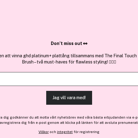
✓ Över 1,5 mil
ktura
✓ Trygg E-handel
Sök bland 25.208 produkter..
Don’t miss out 👀
en att vinna ghd platinum+ plattång tillsammans med The Final Touch
Brush – två must-haves för flawless styling! 💇‍♀️✨
Få 10% bonus
Max Factor
Mascara 2000 Calorie Dram
(729)
Läs produktrecensione
Jag vill vara med!
153 kr
ra dig godkänner du att motta vårt nyhetsbrev med våra bästa erbjudanden via e-p
 avregistrera dig från e-post genom att klicka på länken för att avsluta prenumerat
Villkor
och
integritet
för registrering
Finns online