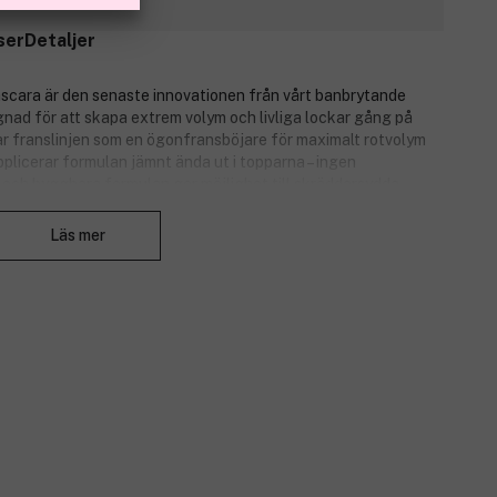
ser
Detaljer
scara är den senaste innovationen från vårt banbrytande
ad för att skapa extrem volym och livliga lockar gång på
r franslinjen som en ögonfransböjare för maximalt rotvolym
plicerar formulan jämnt ända ut i topparna – ingen
och byggbara formulan ger möjlighet till skräddarsydda
Stäng
Läs mer