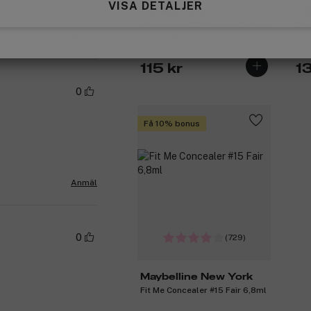
VISA DETALJER
L'Oréal Paris
L'
Voluminous 5X Mascara Carbon
Tel
Anmäl
Black 7,6 ml
115 kr
1
0
Få 10% bonus
Anmäl
0
(729)
Maybelline New York
Fit Me Concealer #15 Fair 6,8ml