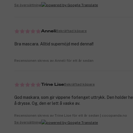
Se översättning
Bekräftad köpare
Anneli
Bra mascara. Alltid supernöjd med denna!!
Recensionen skrevs av Anneli för ett år sedan
Bekräftad köpare
Trine Lise
God maskara, som gir vippene forlenget uttrykk. Den holder h
å drysse. Og, den er lett å vaske av.
Recensionen skrevs av Trine Lise för ett år sedan | cocopanda.no
Se översättning