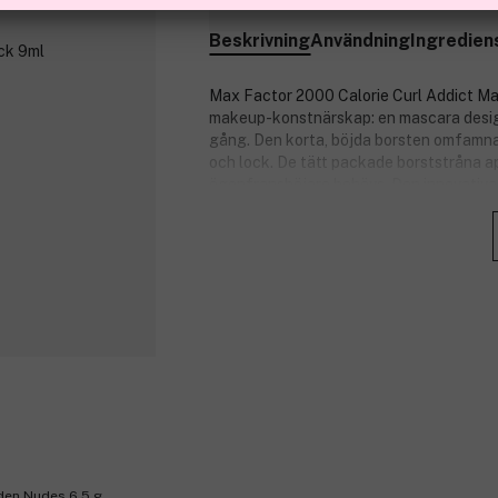
Beskrivning
Användning
Ingredien
Max Factor 2000 Calorie Curl Addict Ma
makeup-konstnärskap: en mascara design
gång. Den korta, böjda borsten omfamna
och lock. De tätt packade borststråna ap
ögonfransböjare behövs. Den innovativa 
lockar och snabba touch-ups.
Produktnummer:
3044974
den Nudes 6,5 g