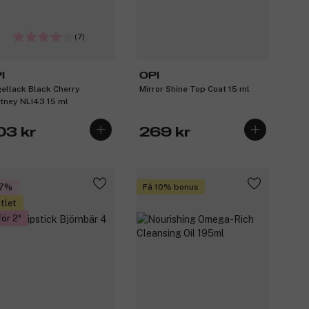
(7)
I
OPI
ellack Black Cherry
Mirror Shine​ Top Coat 15 ml
tney NLI43 15 ml
03 kr
269 kr
27%
Få 10% bonus
tlet
för 2