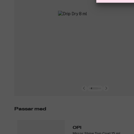
Passar med
OPI
Mirror Shine​ Top Coat 15 ml