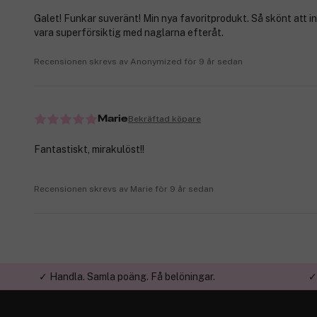
Galet! Funkar suveränt! Min nya favoritprodukt. Så skönt att i
vara superförsiktig med naglarna efteråt.
Recensionen skrevs av Anonymized för 9 år sedan
Bekräftad köpare
Marie
Fantastiskt, mirakulöst!!
Recensionen skrevs av Marie för 9 år sedan
✓ Handla. Samla poäng. Få belöningar.
✓