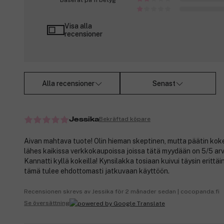
Baserat på 11 betyg
Visa alla
recensioner
Alla recensioner
Senast
Bekräftad köpare
Jessika
Aivan mahtava tuote! Olin hieman skeptinen, mutta päätin koke
lähes kaikissa verkkokaupoissa joissa tätä myydään on 5/5 arv
Kannatti kyllä kokeilla! Kynsilakka tosiaan kuivui täysin erittäi
tämä tulee ehdottomasti jatkuvaan käyttöön.
Recensionen skrevs av Jessika för 2 månader sedan | cocopanda.fi
Se översättning