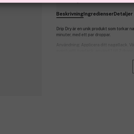
Slut i lager
Beskrivning
Ingredienser
Detaljer
Drip Dry är en unik produkt som torkar 
minuter, med ett par droppar.
Användning: Applicera ditt nagellack. V
eventuellt överlack, använd 1 till 2 drop
Innehåller jojoba och E-vitamin.
Nagellacket är torrt efter 60 sekunder.
OPI är allt du behöver för att hålla dina 
specialprodukter. OPI är ett av världens
kändisar!
Produktnummer:
3020658