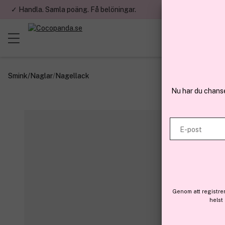
✓ Handla. Samla poäng. Få belöningar.
✓ Betala med fa
Smink
/
Naglar
/
Nagellack
Nu har du chans
E-post
Genom att registre
helst