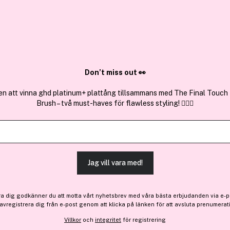
✓ Över 1,5 mil
ktura
✓ Trygg E-handel
Sök bland 25.264 produkter..
Don’t miss out 👀
en att vinna ghd platinum+ plattång tillsammans med The Final Touch
Brush – två must-haves för flawless styling! 💇‍♀️✨
Få 10% bonus
OPI
Drip Dry 8 ml
(11)
Läs produktrecensioner 
Jag vill vara med!
278 kr
ra dig godkänner du att motta vårt nyhetsbrev med våra bästa erbjudanden via e-p
Slut i lager
 avregistrera dig från e-post genom att klicka på länken för att avsluta prenumerat
Villkor
och
integritet
för registrering