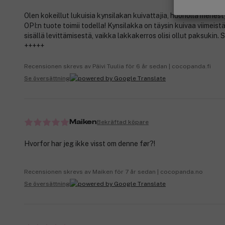
Olen kokeillut lukuisia kynsilakan kuivattajia, huonolla menes
OPI:n tuote toimii todella! Kynsilakka on täysin kuivaa viimeist
sisällä levittämisestä, vaikka lakkakerros olisi ollut paksukin. S
+++++
Recensionen skrevs av Päivi Tuulia för 6 år sedan | cocopanda.fi
Se översättning
Bekräftad köpare
Maiken
Hvorfor har jeg ikke visst om denne før?!
Recensionen skrevs av Maiken för 7 år sedan | cocopanda.no
Se översättning