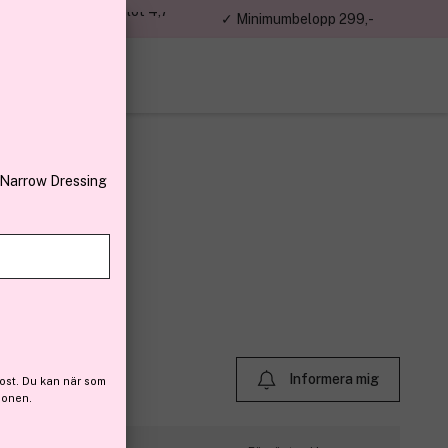
jon kunder – Trustpilot 4,7
✓ Minimumbelopp 299,-
av 5
 Narrow Dressing
(9)
Informera mig
ost. Du kan när som
ionen.