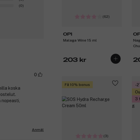
(0)
(62)
OPI
OP
Malaga Wine 15 ml
Nag
Chu
203 kr
2
0
Få 10% bonus
-
illa koska
Ou
ostelut.
3 
n nopeasti,
Anmäl
(3)