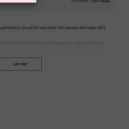
Förväntas i lager
Okänt
nagellackets yta på 60 sekunder och genom alla lager på 5
änta 60 sekunder efter appliceringen av nagellacket och
par av formulan och ditt nagellack är torrt på 60 sekunder.
Stäng
Läs mer
naglar i prima skick. Här finns det nagellack i alla färger, samt
 ledande nagellacksmärken, av superkvalitet. Älskat av