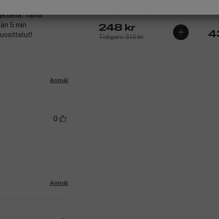
Instant Bronzer Spray Gel With
Gro
Bronzer SPF15 237ml
tyksellä. Tämä
ään 5 min
248 kr
4
uosittelut!
Tidigare 310 kr
Anmäl
0
Anmäl