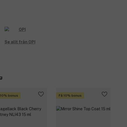
Se allt från OPI
g
 10% bonus
Få 10% bonus