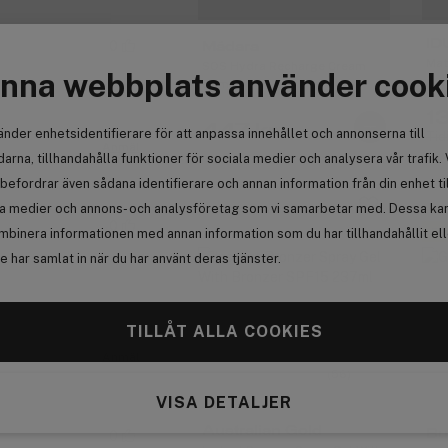
ID
0
Mádara
Mat
SOS Hydra Recharge Cream
nna webbplats använder cook
50ml
1
447 kr
änder enhetsidentifierare för att anpassa innehållet och annonserna till
Tid
Anmäl
arna, tillhandahålla funktioner för sociala medier och analysera vår trafik. 
befordrar även sådana identifierare och annan information från din enhet ti
la medier och annons- och analysföretag som vi samarbetar med. Dessa kan 
-20%
Pr
0
Få
mbinera informationen med annan information som du har tillhandahållit el
 har samlat in när du har använt deras tjänster.
TILLÅT ALLA COOKIES
Anmäl
(56)
VISA DETALJER
Australian Gold
Bu
0