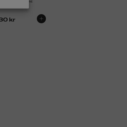
oming Creme 150ml
30 kr