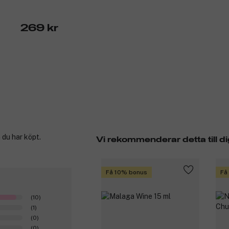
269 kr
 du har köpt.
Vi rekommenderar detta till di
Få 10% bonus
Få
(10)
(1)
(0)
(0)