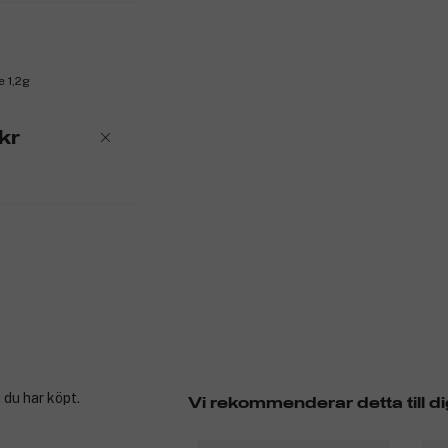
 1,2g
kr
 du har köpt.
Vi rekommenderar detta till di