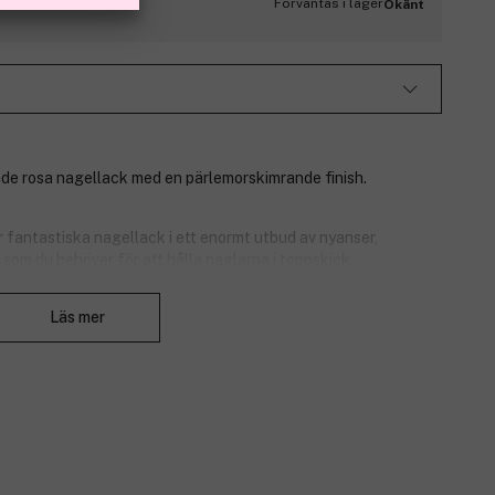
Förväntas i lager
Okänt
ande rosa nagellack med en pärlemorskimrande finish.
 fantastiska nagellack i ett enormt utbud av nyanser,
som du behöver för att hålla naglarna i toppskick.
Stäng
Läs mer