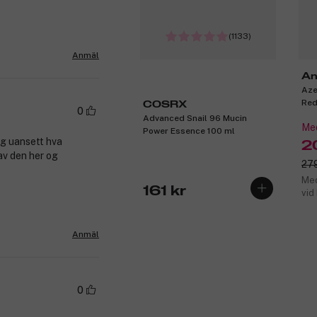
(1133)
Anmäl
An
Aze
Red
COSRX
0
Advanced Snail 96 Mucin
Med
Power Essence 100 ml
og uansett hva
2
av den her og
279
Med
161 kr
vid
Anmäl
0