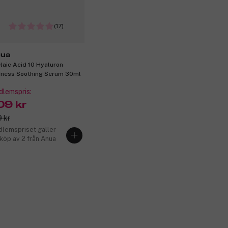
(17)
ua
laic Acid 10 Hyaluron
ness Soothing Serum 30ml
lemspris:
09 kr
 kr
lemspriset gäller
 köp av 2 från Anua