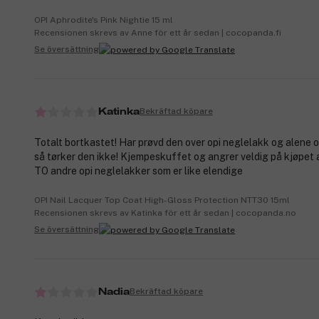
OPI Aphrodite's Pink Nightie 15 ml
Recensionen skrevs av Anne för ett år sedan | cocopanda.fi
Se översättning
Bekräftad köpare
Katinka
Totalt bortkastet! Har prøvd den over opi neglelakk og alene 
så tørker den ikke! Kjempeskuffet og angrer veldig på kjøpet 
TO andre opi neglelakker som er like elendige
OPI Nail Lacquer Top Coat High-Gloss Protection NTT30 15ml
Recensionen skrevs av Katinka för ett år sedan | cocopanda.no
Se översättning
Bekräftad köpare
Nadia