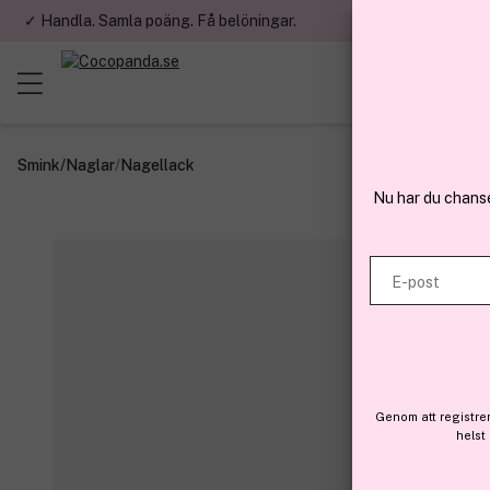
✓ Handla. Samla poäng. Få belöningar.
✓ Betala med fa
Smink
/
Naglar
/
Nagellack
Nu har du chans
E-post
Genom att registre
helst