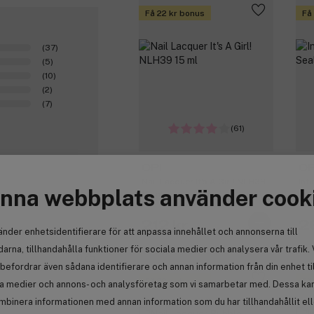
Få 22 kr bonus
Få
(37)
(5)
(10)
(2)
(7)
(61)
OPI
OP
Nail Lacquer It's A Girl! NLH39
Inf
nna webbplats använder cook
15 ml
Del
212 kr
2
änder enhetsidentifierare för att anpassa innehållet och annonserna till
arna, tillhandahålla funktioner för sociala medier och analysera vår trafik. 
0
befordrar även sådana identifierare och annan information från din enhet ti
Få 22 kr bonus
Få
la medier och annons- och analysföretag som vi samarbetar med. Dessa kan 
mbinera informationen med annan information som du har tillhandahållit el