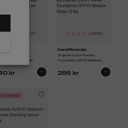
(7)
(2656)
I
bareMinerals
inite Shine Chicago
Original Loose Powder
mpaign Toast 15 ml
Foundation SPF15 Medium
Beige 12 8g
40 kr
295 kr
p 2, få 25%