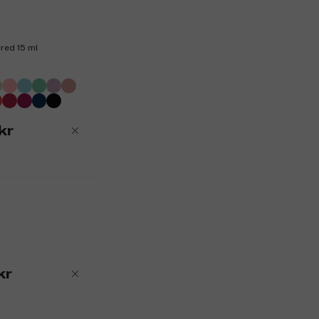
ered 15 ml
kr
kr