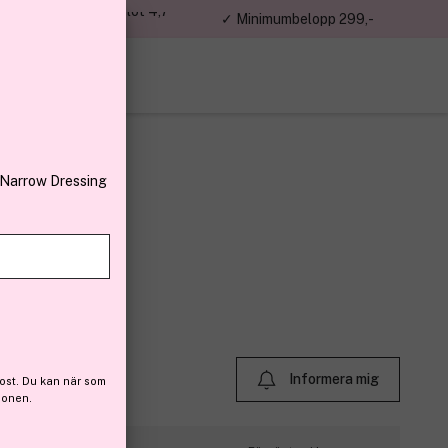
jon kunder – Trustpilot 4,7
✓ Minimumbelopp 299,-
av 5
 Narrow Dressing
 ml
 (40)
Informera mig
ost. Du kan när som
ionen.