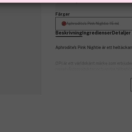
Slut i lager
Färger
Aphrodite's Pink Nightie 15 ml
Beskrivning
Ingredienser
Detaljer
Aphrodite's Pink Nightie är ett heltäck
OPI är ett världskänt märke som erbjuder
nagelvårdsprodukter och andra tillbehör 
Produktnummer:
3017721