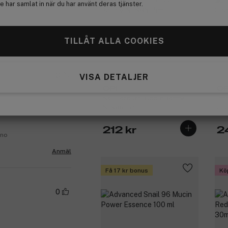
 har samlat in när du har använt deras tjänster.
.no
Anmäl
TILLÅT ALLA COOKIES
(61)
0
VISA DETALJER
OPI
OP
Nail Lacquer Bubble Bath™
Inf
NLS86 15ml
Cha
212 kr
2
.no
Anmäl
Få 17 kr bonus
Kö
0