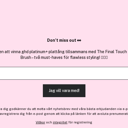
✓ Över 1,5 mil
ktura
✓ Trygg E-handel
Sök bland 25.209 produkter..
Don’t miss out 👀
en att vinna ghd platinum+ plattång tillsammans med The Final Touch
Brush – två must-haves för flawless styling! 💇‍♀️✨
Få 22 kr bonus
OPI
Aphrodite's Pink Nightie 15
(61)
Läs produktrecensioner
Jag vill vara med!
212 kr
ra dig godkänner du att motta vårt nyhetsbrev med våra bästa erbjudanden via e-p
Slut i lager
 avregistrera dig från e-post genom att klicka på länken för att avsluta prenumerat
Villkor
och
integritet
för registrering