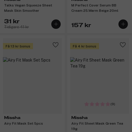
Talks Vegan Squeeze Sheet
M Perfect Cover Serum BB
Mask Skin Smoother
Cream 25.Warm Beige 20ml
31 kr
157 kr
Tidigare 41 kr
Få 13 kr bonus
Få 4 kr bonus
(9)
Missha
Missha
Airy Fit Mask Set 5pcs
Airy Fit Sheet Mask Green Tea
19g