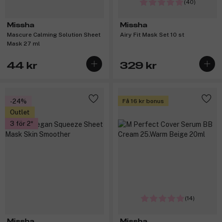
(40)
Missha
Missha
Mascure Calming Solution Sheet
Airy Fit Mask Set 10 st
Mask 27 ml
44 kr
329 kr
-24%
Få 16 kr bonus
Outlet
3 för 2
(14)
Missha
Missha