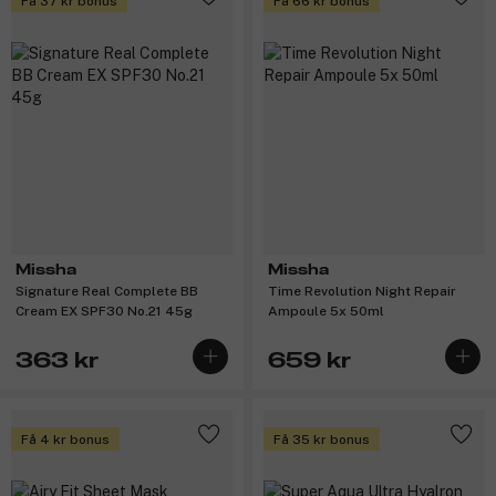
Få 37 kr bonus
Få 66 kr bonus
Missha
Missha
Signature Real Complete BB
Time Revolution Night Repair
Cream EX SPF30 No.21 45g
Ampoule 5x 50ml
363 kr
659 kr
Få 4 kr bonus
Få 35 kr bonus