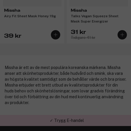
Missha
Missha
Airy Fit Sheet Mask Honey 19g
Talks Vegan Squeeze Sheet
Mask Super Energizer
31 kr
39 kr
Tidigare 41 kr
Missha är ett av de mest populära koreanska märkena. Missha
anser att skönhetsprodukter, både hudvård och smink, ska vara
av högsta kvalitet samtidigt som de behåller värde och bra priser.
Missha erbjuder ett brett utbud av kvalitetsprodukter för din
huds behov och skönhetslösningar, som lovar gradvis förändring
över tid och förbättring av din hud med kontinuerlig användning
av produkter.
✓ Trygg E-handel