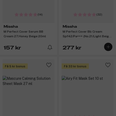
(14)
(32)
Missha
Missha
M Perfect Cover Serum BB
M Perfect Cover Bb Cream
Cream 27.Honey Beige 20ml
Spf42/Pa+++ (No.21/Light Beige)
50ml
157 kr
277 kr
Få 5 kr bonus
Få 33 kr bonus