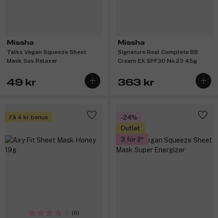
Missha
Missha
Talks Vegan Squeeze Sheet
Signature Real Complete BB
Mask Sos Relaxer
Cream EX SPF30 No.23 45g
49 kr
363 kr
Få 4 kr bonus
-24%
Outlet
3 för 2
(6)