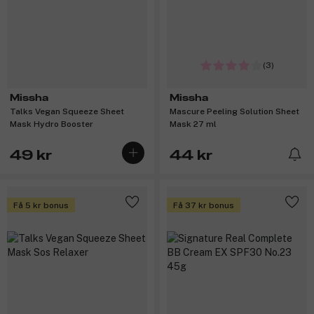
(3)
Missha
Missha
Talks Vegan Squeeze Sheet
Mascure Peeling Solution Sheet
Mask Hydro Booster
Mask 27 ml
49 kr
44 kr
Få 5 kr bonus
Få 37 kr bonus