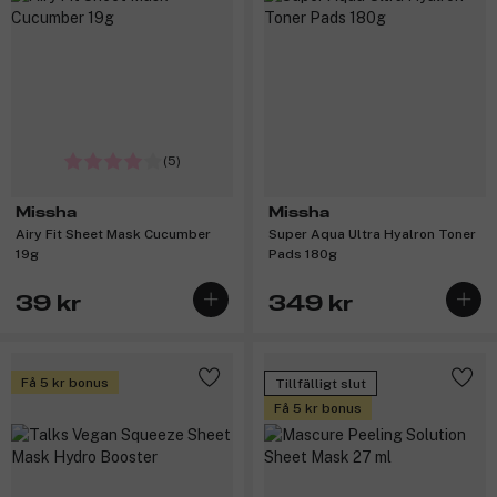
(5)
Missha
Missha
Airy Fit Sheet Mask Cucumber
Super Aqua Ultra Hyalron Toner
19g
Pads 180g
39 kr
349 kr
Få 5 kr bonus
Tillfälligt slut
Få 5 kr bonus