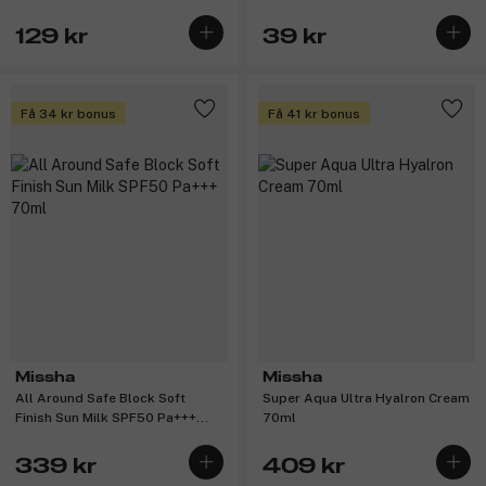
129 kr
39 kr
Få 34 kr bonus
Få 41 kr bonus
Missha
Missha
All Around Safe Block Soft
Super Aqua Ultra Hyalron Cream
Finish Sun Milk SPF50 Pa+++
70ml
70ml
339 kr
409 kr