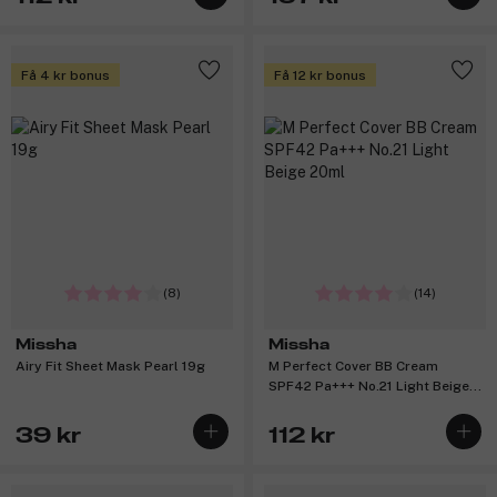
Få 4 kr bonus
Få 12 kr bonus
(8)
(14)
Missha
Missha
Airy Fit Sheet Mask Pearl 19g
M Perfect Cover BB Cream
SPF42 Pa+++ No.21 Light Beige
20ml
39 kr
112 kr