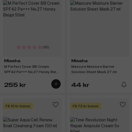
(32)
Missha
Missha
M Perfect Cover BB Cream
Mascure Moisture Barrier
SPF42 Pa+++ No.27 Honey Beige
Solution Sheet Mask 27 ml
50ml
255 kr
44 kr
Få 16 kr bonus
Få 73 kr bonus