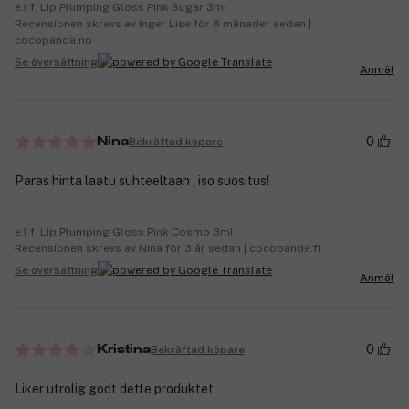
e.l.f. Lip Plumping Gloss Pink Sugar 3ml
Recensionen skrevs av Inger Lise för 8 månader sedan |
cocopanda.no
Se översättning
Anmäl
0
Bekräftad köpare
Nina
Paras hinta laatu suhteeltaan , iso suositus!
e.l.f. Lip Plumping Gloss Pink Cosmo 3ml
Recensionen skrevs av Nina för 3 år sedan | cocopanda.fi
Se översättning
Anmäl
0
Bekräftad köpare
Kristina
Liker utrolig godt dette produktet