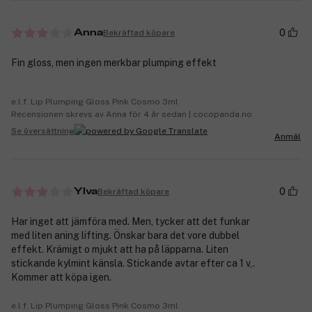
0
Bekräftad köpare
Anna
Fin gloss, men ingen merkbar plumping effekt
e.l.f. Lip Plumping Gloss Pink Cosmo 3ml
Recensionen skrevs av Anna för 4 år sedan | cocopanda.no
Se översättning
Anmäl
0
Bekräftad köpare
Ylva
Har inget att jämföra med. Men, tycker att det funkar
med liten aning lifting. Önskar bara det vore dubbel
effekt. Krämigt o mjukt att ha på läpparna. Liten
stickande kylmint känsla. Stickande avtar efter ca 1 v,.
Kommer att köpa igen.
e.l.f. Lip Plumping Gloss Pink Cosmo 3ml