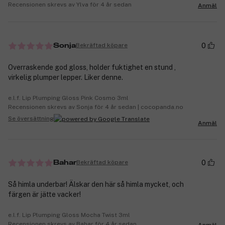
Recensionen skrevs av Ylva för 4 år sedan
Anmäl
0
Bekräftad köpare
Sonja
Overraskende god gloss, holder fuktighet en stund ,
virkelig plumper lepper. Liker denne.
e.l.f. Lip Plumping Gloss Pink Cosmo 3ml
Recensionen skrevs av Sonja för 4 år sedan | cocopanda.no
Se översättning
Anmäl
0
Bekräftad köpare
Bahar
Så himla underbar! Älskar den här så himla mycket, och
färgen är jätte vacker!
e.l.f. Lip Plumping Gloss Mocha Twist 3ml
Recensionen skrevs av Bahar för 4 år sedan
Anmäl