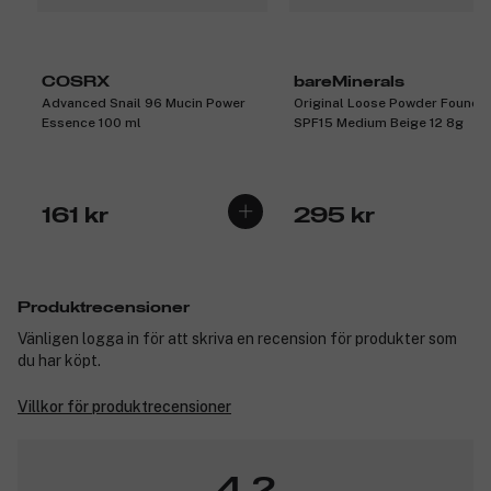
COSRX
bareMinerals
Advanced Snail 96 Mucin Power
Original Loose Powder Founda
Essence 100 ml
SPF15 Medium Beige 12 8g
161 kr
295 kr
Produktrecensioner
Vänligen logga in för att skriva en recension för produkter som
du har köpt.
Villkor för produktrecensioner
4,2