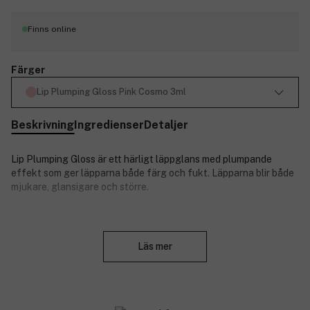
Finns online
Färger
Lip Plumping Gloss Pink Cosmo 3ml
Beskrivning
Ingredienser
Detaljer
Lip Plumping Gloss är ett härligt läppglans med plumpande
effekt som ger läpparna både färg och fukt. Läpparna blir både
mjukare, glansigare och större.
E-vitamin och kokosolja tillför rikligt med fukt och näring och
Stäng
ger en behaglig känsla.
Läs mer
Produktnummer:
3107607