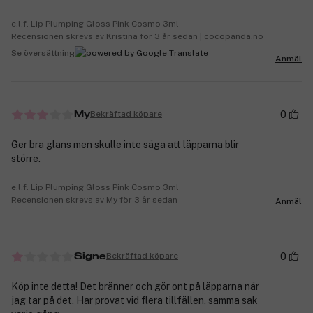
e.l.f. Lip Plumping Gloss Pink Cosmo 3ml
Recensionen skrevs av Kristina för 3 år sedan | cocopanda.no
Se översättning
Anmäl
0
Bekräftad köpare
My
Ger bra glans men skulle inte säga att läpparna blir
större.
e.l.f. Lip Plumping Gloss Pink Cosmo 3ml
Recensionen skrevs av My för 3 år sedan
Anmäl
0
Bekräftad köpare
Signe
Köp inte detta! Det bränner och gör ont på läpparna när
jag tar på det. Har provat vid flera tillfällen, samma sak