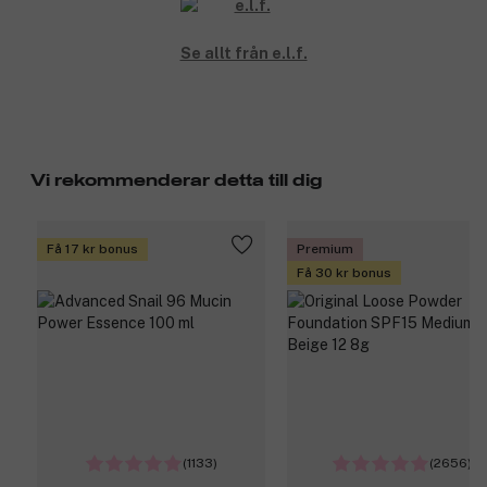
Se allt från e.l.f.
Vi rekommenderar detta till dig
Få 17 kr bonus
Premium
Få 30 kr bonus
(1133)
(2656)