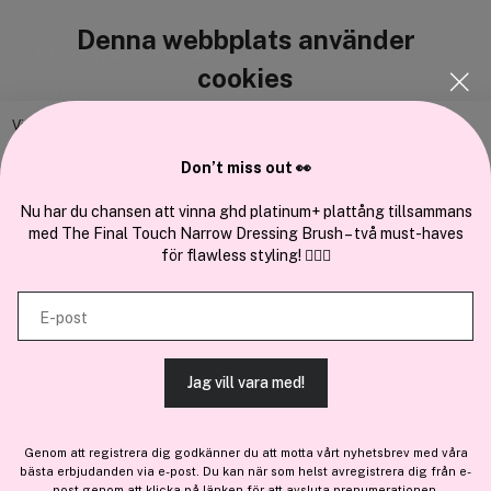
Denna webbplats använder
Cocopanda.se
cookies
Om oss
Bli medlem
Vi använder enhetsidentifierare för att anpassa innehållet och
annonserna till användarna, tillhandahålla funktioner för sociala medier
Samarbeta med oss
Don’t miss out 👀
och analysera vår trafik. Vi vidarebefordrar även sådana identifierare
och annan information från din enhet till de sociala medier och annons-
Nu har du chansen att vinna ghd platinum+ plattång tillsammans
med The Final Touch Narrow Dressing Brush – två must-haves
och analysföretag som vi samarbetar med. Dessa kan i sin tur
för flawless styling! 💇‍♀️✨
kombinera informationen med annan information som du har
En del av
Brandsdal Group AS
tillhandahållit eller som de har samlat in när du har använt deras
E-post
tjänster.
För personlig vägledning om professionella hårprodukter, klicka
här
.
Jag vill vara med!
TILLÅT ALLA COOKIES
Genom att registrera dig godkänner du att motta vårt nyhetsbrev med våra
bästa erbjudanden via e-post. Du kan när som helst avregistrera dig från e-
VISA DETALJER
post genom att klicka på länken för att avsluta prenumerationen.