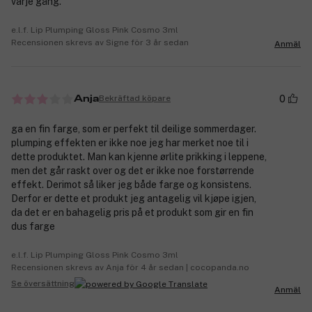
varje gång.
e.l.f. Lip Plumping Gloss Pink Cosmo 3ml
Recensionen skrevs av Signe för 3 år sedan
Anmäl
0
Bekräftad köpare
Anja
ga en fin farge, som er perfekt til deilige sommerdager.
plumping effekten er ikke noe jeg har merket noe til i
dette produktet. Man kan kjenne ørlite prikking i leppene,
men det går raskt over og det er ikke noe forstørrende
effekt. Derimot så liker jeg både farge og konsistens.
Derfor er dette et produkt jeg antagelig vil kjøpe igjen,
da det er en bahagelig pris på et produkt som gir en fin
dus farge
e.l.f. Lip Plumping Gloss Pink Cosmo 3ml
Recensionen skrevs av Anja för 4 år sedan | cocopanda.no
Se översättning
Anmäl